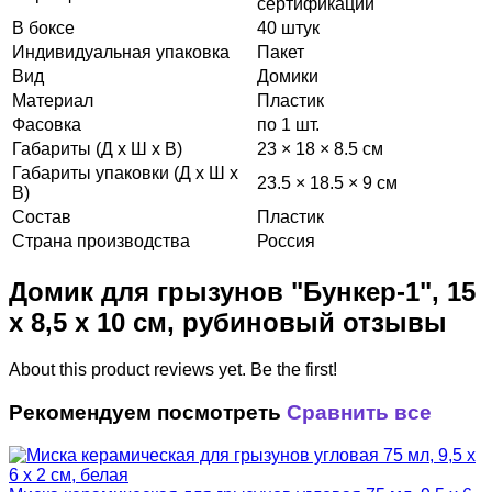
сертификации
В боксе
40 штук
Индивидуальная упаковка
Пакет
Вид
Домики
Материал
Пластик
Фасовка
по 1 шт.
Габариты (Д х Ш х В)
23 × 18 × 8.5 см
Габариты упаковки (Д х Ш х
23.5 × 18.5 × 9 см
В)
Состав
Пластик
Страна производства
Россия
Домик для грызунов "Бункер-1", 15
х 8,5 х 10 см, рубиновый отзывы
About this product reviews yet. Be the first!
Рекомендуем посмотреть
Сравнить все