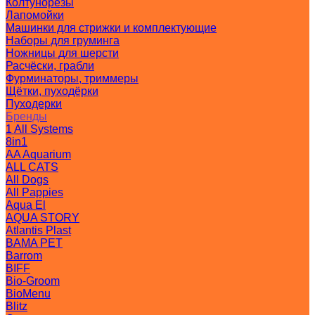
Колтунорезы
Лапомойки
Машинки для стрижки и комплектующие
Наборы для груминга
Ножницы для шерсти
Расчёски, грабли
Фурминаторы, триммеры
Щётки, пуходёрки
Пуходерки
Бренды
1 All Systems
8in1
AA Aquarium
ALL CATS
All Dogs
All Pappies
Aqua El
AQUA STORY
Atlantis Plast
BAMA PET
Barrom
BIFF
Bio-Groom
BioMenu
Blitz