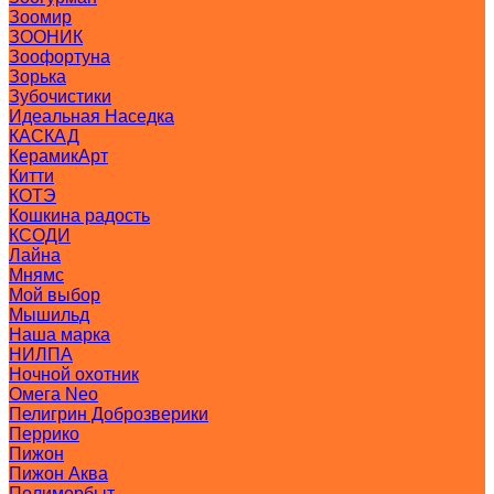
Зоомир
ЗООНИК
Зоофортуна
Зорька
Зубочистики
Идеальная Наседка
КАСКАД
КерамикАрт
Китти
КОТЭ
Кошкина радость
КСОДИ
Лайна
Мнямс
Мой выбор
Мышильд
Наша марка
НИЛПА
Ночной охотник
Омега Neo
Пелигрин Доброзверики
Перрико
Пижон
Пижон Аква
Полимербыт