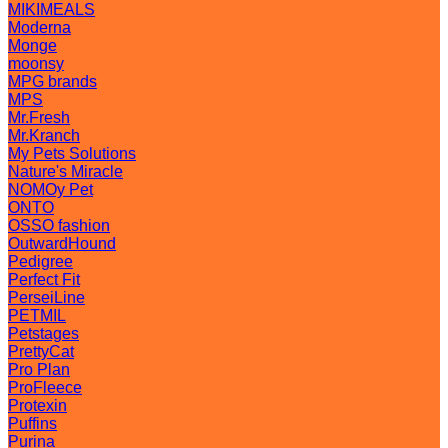
MIKIMEALS
Moderna
Monge
moonsy
MPG brands
MPS
Mr.Fresh
Mr.Kranch
My Pets Solutions
Nature's Miracle
NOMOy Pet
ONTO
OSSO fashion
OutwardHound
Pedigree
Perfect Fit
PerseiLine
PETMIL
Petstages
PrettyCat
Pro Plan
ProFleece
Protexin
Puffins
Purina