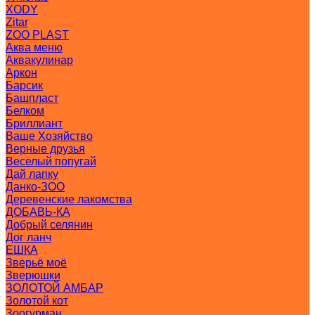
XODY
Zitar
ZOO PLAST
Аква меню
Аквакулинар
Аркон
Барсик
Башпласт
Белком
Бриллиант
Ваше Хозяйство
Верные друзья
Веселый попугай
Дай лапку
Данко-ЗОО
Деревенские лакомства
ДОБАВЬ-КА
Добрый селянин
Дог ланч
ЕШКА
Зверьё моё
Зверюшки
ЗОЛОТОЙ АМБАР
Золотой кот
Зоогурман