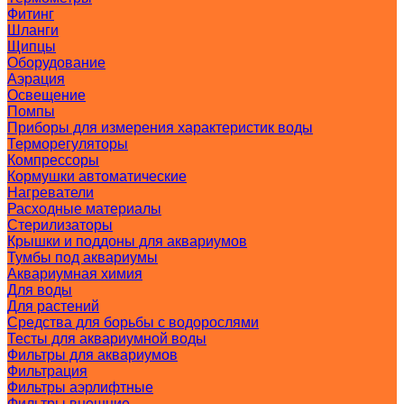
Фитинг
Шланги
Щипцы
Оборудование
Аэрация
Освещение
Помпы
Приборы для измерения характеристик воды
Терморегуляторы
Компрессоры
Кормушки автоматические
Нагреватели
Расходные материалы
Стерилизаторы
Крышки и поддоны для аквариумов
Тумбы под аквариумы
Аквариумная химия
Для воды
Для растений
Средства для борьбы с водорослями
Тесты для аквариумной воды
Фильтры для аквариумов
Фильтрация
Фильтры аэрлифтные
Фильтры внешние