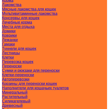
Корма
Лакомства
Мясные лакомства для кошек
Мультивитаминные лакомства
Консервы для кошек
Лечебные корма
Места для отдыха
Домики
Коврики
Лежанки
Гамаки
Туннели для кошек
Лестницы
Клетки
Перевозка кошек
Переноски
Сумки и рюкзаки для переноски
Клетки-переноски
Автоперевозки
Корзины для переноски кошек
Наполнители для кошачьих туалетов
Минеральный
Растительный
Силикагелевый
Древесный