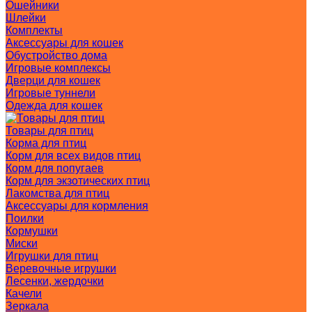
Ошейники
Шлейки
Комплекты
Аксессуары для кошек
Обустройство дома
Игровые комплексы
Дверци для кошек
Игровые туннели
Одежда для кошек
Товары для птиц
Корма для птиц
Корм для всех видов птиц
Корм для попугаев
Корм для экзотических птиц
Лакомства для птиц
Аксессуары для кормления
Поилки
Кормушки
Миски
Игрушки для птиц
Веревочные игрушки
Лесенки, жердочки
Качели
Зеркала