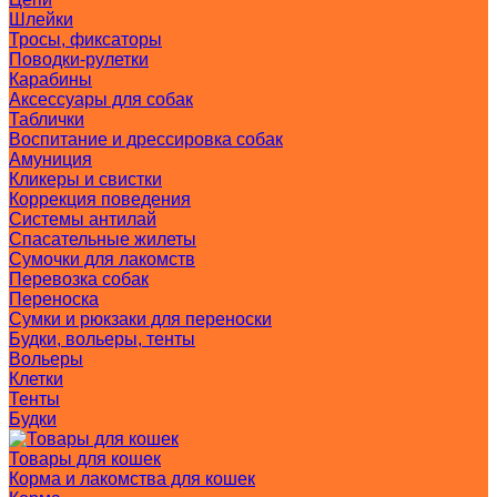
Шлейки
Тросы, фиксаторы
Поводки-рулетки
Карабины
Аксессуары для собак
Таблички
Воспитание и дрессировка собак
Амуниция
Кликеры и свистки
Коррекция поведения
Системы антилай
Спасательные жилеты
Сумочки для лакомств
Перевозка собак
Переноска
Сумки и рюкзаки для переноски
Будки, вольеры, тенты
Вольеры
Клетки
Тенты
Будки
Товары для кошек
Корма и лакомства для кошек