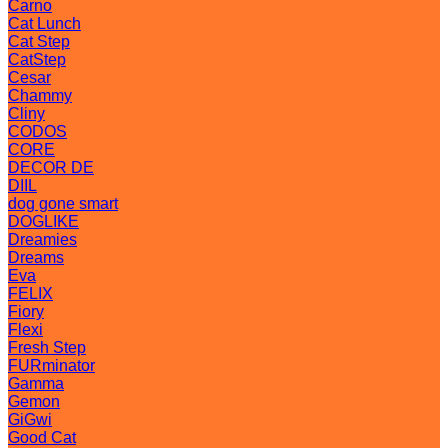
Carno
Cat Lunch
Cat Step
CatStep
Cesar
Chammy
Cliny
CODOS
CORE
DECOR DE
DIIL
dog gone smart
DOGLIKE
Dreamies
Dreams
Eva
FELIX
Fiory
Flexi
Fresh Step
FURminator
Gamma
Gemon
GiGwi
Good Cat