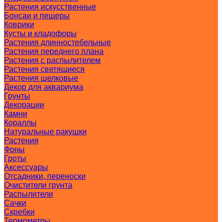
Растения искусственные
Бонсаи и пещеры
Коврики
Кусты и кладофоры
Растения длинностебельные
Растения переднего плана
Растения с распылителем
Растения светящиеся
Растения шелковые
Декор для аквариума
Грунты
Декорации
Камни
Кораллы
Натуральные ракушки
Растения
Фоны
Гроты
Аксессуары
Отсадники, переноски
Очистители грунта
Распылители
Сачки
Скребки
Термометры