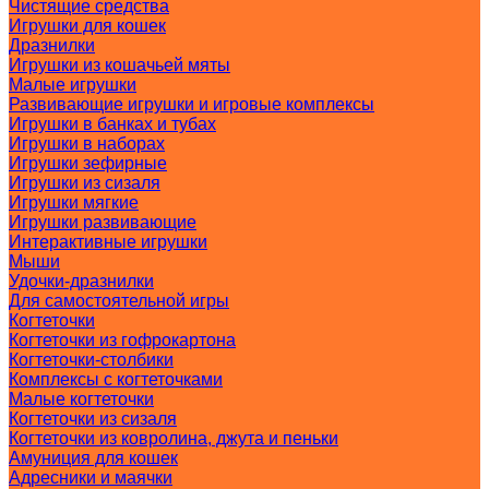
Чистящие средства
Игрушки для кошек
Дразнилки
Игрушки из кошачьей мяты
Малые игрушки
Развивающие игрушки и игровые комплексы
Игрушки в банках и тубах
Игрушки в наборах
Игрушки зефирные
Игрушки из сизаля
Игрушки мягкие
Игрушки развивающие
Интерактивные игрушки
Мыши
Удочки-дразнилки
Для самостоятельной игры
Когтеточки
Когтеточки из гофрокартона
Когтеточки-столбики
Комплексы с когтеточками
Малые когтеточки
Когтеточки из сизаля
Когтеточки из ковролина, джута и пеньки
Амуниция для кошек
Адресники и маячки