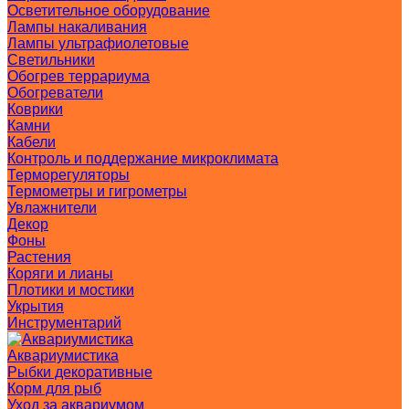
Осветительное оборудование
Лампы накаливания
Лампы ультрафиолетовые
Светильники
Обогрев террариума
Обогреватели
Коврики
Камни
Кабели
Контроль и поддержание микроклимата
Терморегуляторы
Термометры и гигрометры
Увлажнители
Декор
Фоны
Растения
Коряги и лианы
Плотики и мостики
Укрытия
Инструментарий
Аквариумистика
Рыбки декоративные
Корм для рыб
Уход за аквариумом