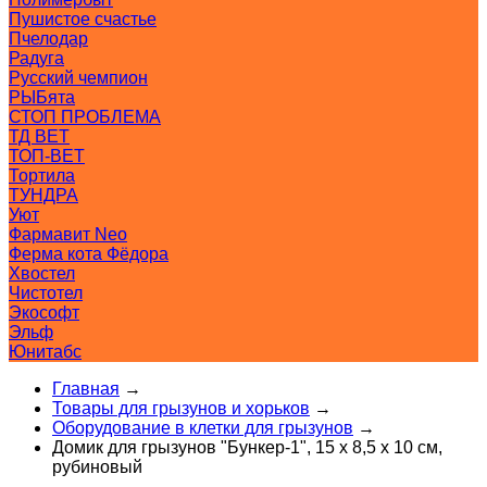
Пушистое счастье
Пчелодар
Радуга
Русский чемпион
РЫБята
СТОП ПРОБЛЕМА
ТД ВЕТ
ТОП-ВЕТ
Тортила
ТУНДРА
Уют
Фармавит Neo
Ферма кота Фёдора
Хвостел
Чистотел
Экософт
Эльф
Юнитабс
Главная
→
Товары для грызунов и хорьков
→
Оборудование в клетки для грызунов
→
Домик для грызунов "Бункер-1", 15 х 8,5 х 10 см,
рубиновый