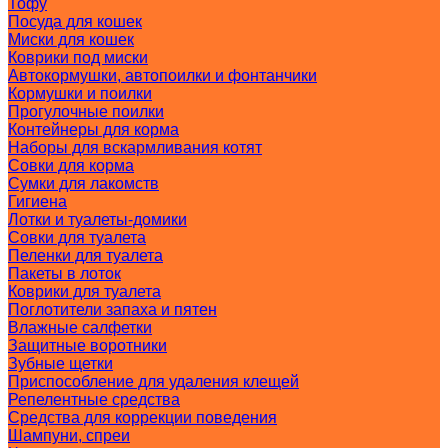
Тофу
Посуда для кошек
Миски для кошек
Коврики под миски
Автокормушки, автопоилки и фонтанчики
Кормушки и поилки
Прогулочные поилки
Контейнеры для корма
Наборы для вскармливания котят
Совки для корма
Сумки для лакомств
Гигиена
Лотки и туалеты-домики
Совки для туалета
Пеленки для туалета
Пакеты в лоток
Коврики для туалета
Поглотители запаха и пятен
Влажные салфетки
Защитные воротники
Зубные щетки
Приспособление для удаления клещей
Репелентные средства
Средства для коррекции поведения
Шампуни, спреи