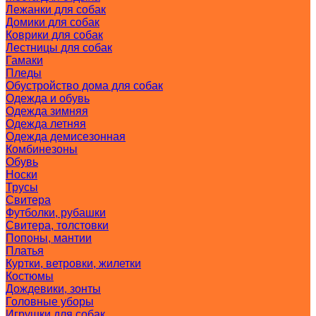
Лежанки для собак
Домики для собак
Коврики для собак
Лестницы для собак
Гамаки
Пледы
Обустройство дома для собак
Одежда и обувь
Одежда зимняя
Одежда летняя
Одежда демисезонная
Комбинезоны
Обувь
Носки
Трусы
Свитера
Футболки, рубашки
Свитера, толстовки
Попоны, мантии
Платья
Куртки, ветровки, жилетки
Костюмы
Дождевики, зонты
Головные уборы
Игрушки для собак