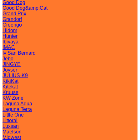
Good Dog
Good Dog&amp;Cat
Grand Prix
Grandorf
Greengo
Hidom
Hunter
Ibiyaya
IMAC
Iv San Bernard
Jebo
JINGYE
Joyser
JULIUS-K9
KikiKat
Kitekat
Kruuse
KW Zone
Laguna Aqua
Laguna Terra
Little One
Littoral
Luxsan
Maelson
Midwest