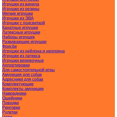
Игрушки из винила
Игрушки из резины
Мягкие игрушки
Игрушки из ЭВА
Игрушки с подсветкой
Канатные игрушки
Латексные игрушки
Наборы игрушек
Развивающие игрушки
Фрисби
Игрушки из нейлона и неопрена
Игрушки из латекса
Игрушки веревочные
Аппортировки
Для самостоятельной игры
Амуниция для собак
Адресники для собак
Комплектующие
Комплекты амуниции
Намордники
Ошейники
Поводки
Ринговки
Рулетки
Цепи