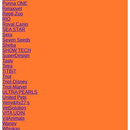
Purina ONE
Relaxivet
Repti-Zoo
RIO
Royal Canin
SEA STAR
Sera
Seven Seeds
Sheba
SHOW TECH
SuperDesign
Tasty
Tetra
TiTBiT
Triol
Triol-Disney
Triol-Marvel
ULTRA PEARLS
United Pets
Veny&#x27;s
VetSolution
VITA UDIN
VitAnimals
Wanpy
Whiskas