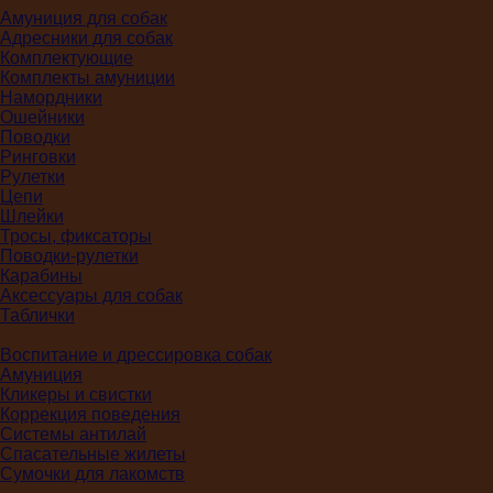
Амуниция для собак
Адресники для собак
Комплектующие
Комплекты амуниции
Намордники
Ошейники
Поводки
Ринговки
Рулетки
Цепи
Шлейки
Тросы, фиксаторы
Поводки-рулетки
Карабины
Аксессуары для собак
Таблички
Воспитание и дрессировка собак
Амуниция
Кликеры и свистки
Коррекция поведения
Системы антилай
Спасательные жилеты
Сумочки для лакомств