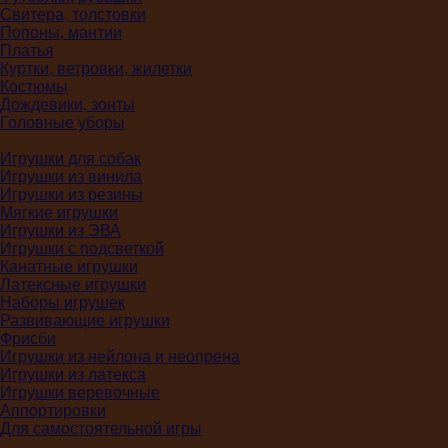
Свитера, толстовки
Попоны, мантии
Платья
Куртки, ветровки, жилетки
Костюмы
Дождевики, зонты
Головные уборы
Игрушки для собак
Игрушки из винила
Игрушки из резины
Мягкие игрушки
Игрушки из ЭВА
Игрушки с подсветкой
Канатные игрушки
Латексные игрушки
Наборы игрушек
Развивающие игрушки
Фрисби
Игрушки из нейлона и неопрена
Игрушки из латекса
Игрушки веревочные
Аппортировки
Для самостоятельной игры