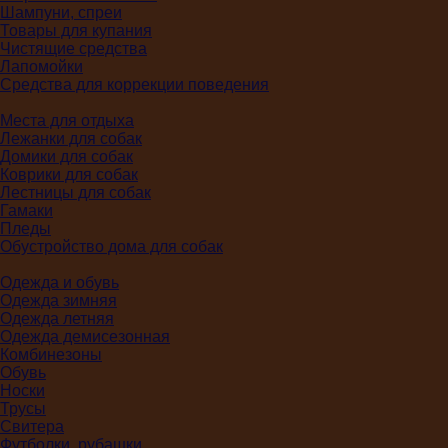
Шампуни, спреи
Товары для купания
Чистящие средства
Лапомойки
Средства для коррекции поведения
Места для отдыха
Лежанки для собак
Домики для собак
Коврики для собак
Лестницы для собак
Гамаки
Пледы
Обустройство дома для собак
Одежда и обувь
Одежда зимняя
Одежда летняя
Одежда демисезонная
Комбинезоны
Обувь
Носки
Трусы
Свитера
Футболки, рубашки