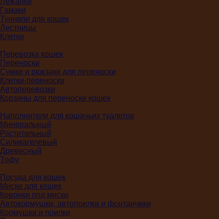
Лежанки
Гамаки
Туннели для кошек
Лестницы
Клетки
Перевозка кошек
Переноски
Сумки и рюкзаки для переноски
Клетки-переноски
Автоперевозки
Корзины для переноски кошек
Наполнители для кошачьих туалетов
Минеральный
Растительный
Силикагелевый
Древесный
Тофу
Посуда для кошек
Миски для кошек
Коврики под миски
Автокормушки, автопоилки и фонтанчики
Кормушки и поилки