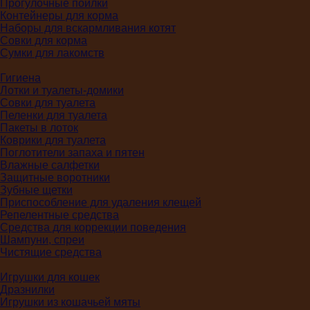
Прогулочные поилки
Контейнеры для корма
Наборы для вскармливания котят
Совки для корма
Сумки для лакомств
Гигиена
Лотки и туалеты-домики
Совки для туалета
Пеленки для туалета
Пакеты в лоток
Коврики для туалета
Поглотители запаха и пятен
Влажные салфетки
Защитные воротники
Зубные щетки
Приспособление для удаления клещей
Репелентные средства
Средства для коррекции поведения
Шампуни, спреи
Чистящие средства
Игрушки для кошек
Дразнилки
Игрушки из кошачьей мяты