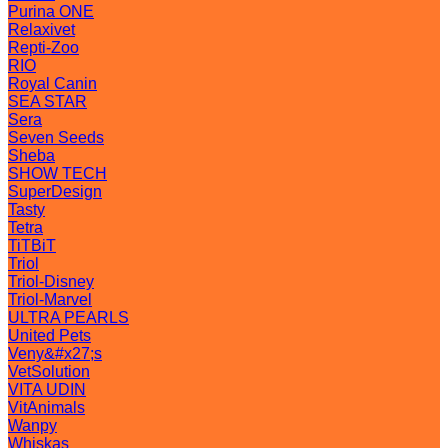
Purina ONE
Relaxivet
Repti-Zoo
RIO
Royal Canin
SEA STAR
Sera
Seven Seeds
Sheba
SHOW TECH
SuperDesign
Tasty
Tetra
TiTBiT
Triol
Triol-Disney
Triol-Marvel
ULTRA PEARLS
United Pets
Veny&#x27;s
VetSolution
VITA UDIN
VitAnimals
Wanpy
Whiskas