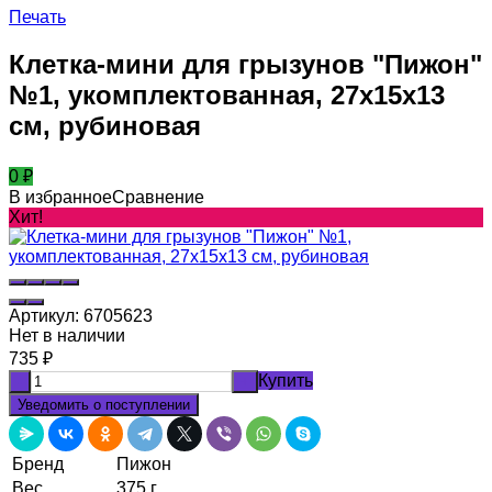
Печать
Клетка-мини для грызунов "Пижон"
№1, укомплектованная, 27х15х13
см, рубиновая
0
₽
В избранное
Сравнение
Хит!
Артикул:
6705623
Нет в наличии
735
₽
Купить
-
+
Уведомить о поступлении
Бренд
Пижон
Вес
375 г