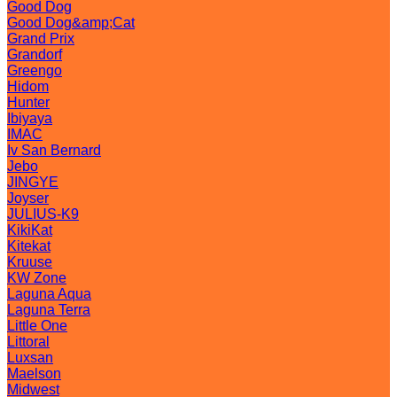
Good Dog
Good Dog&amp;Cat
Grand Prix
Grandorf
Greengo
Hidom
Hunter
Ibiyaya
IMAC
Iv San Bernard
Jebo
JINGYE
Joyser
JULIUS-K9
KikiKat
Kitekat
Kruuse
KW Zone
Laguna Aqua
Laguna Terra
Little One
Littoral
Luxsan
Maelson
Midwest