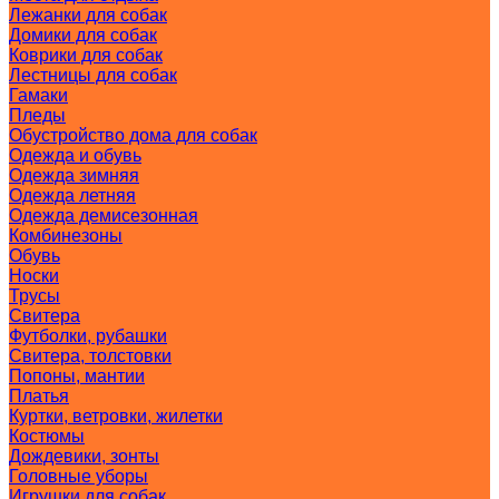
Лежанки для собак
Домики для собак
Коврики для собак
Лестницы для собак
Гамаки
Пледы
Обустройство дома для собак
Одежда и обувь
Одежда зимняя
Одежда летняя
Одежда демисезонная
Комбинезоны
Обувь
Носки
Трусы
Свитера
Футболки, рубашки
Свитера, толстовки
Попоны, мантии
Платья
Куртки, ветровки, жилетки
Костюмы
Дождевики, зонты
Головные уборы
Игрушки для собак