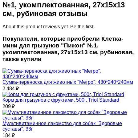
№1, укомплектованная, 27х15х13
см, рубиновая отзывы
About this product reviews yet. Be the first!
Покупатели, которые приобрели Клетка-
мини для грызунов "Пижон" №1,
укомплектованная, 27х15х13 см, рубиновая,
также купили
Сумка-переноска для животных "Метро", 430*240*240мм
2 484
₽
Корм для грызунов с фруктами, 500г, Тriol Standard
209
₽
Мультивитаминное лакомство для собак "Здоровые
суставы", 33г
184
₽