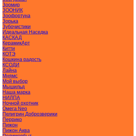
Зоомир
ЗООНИК
Зоофортуна
Зорька
Зубочистики
Идеальная Наседка
КАСКАД
КерамикАрт
Китти
КОТЭ
Кошкина радость
КСОДИ
Лайна
Мнямс
Мой выбор
Мышильд
Наша марка
НИЛПА
Ночной охотник
Омега Neo
Пелигрин Доброзверики
Перрико
Пижон
Пижон Аква
Полимербыт