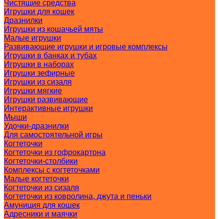
Чистящие средства
Игрушки для кошек
Дразнилки
Игрушки из кошачьей мяты
Малые игрушки
Развивающие игрушки и игровые комплексы
Игрушки в банках и тубах
Игрушки в наборах
Игрушки зефирные
Игрушки из сизаля
Игрушки мягкие
Игрушки развивающие
Интерактивные игрушки
Мыши
Удочки-дразнилки
Для самостоятельной игры
Когтеточки
Когтеточки из гофрокартона
Когтеточки-столбики
Комплексы с когтеточками
Малые когтеточки
Когтеточки из сизаля
Когтеточки из ковролина, джута и пеньки
Амуниция для кошек
Адресники и маячки