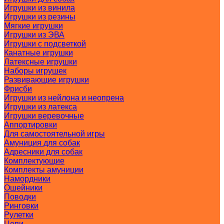
Игрушки из винила
Игрушки из резины
Мягкие игрушки
Игрушки из ЭВА
Игрушки с подсветкой
Канатные игрушки
Латексные игрушки
Наборы игрушек
Развивающие игрушки
Фрисби
Игрушки из нейлона и неопрена
Игрушки из латекса
Игрушки веревочные
Аппортировки
Для самостоятельной игры
Амуниция для собак
Адресники для собак
Комплектующие
Комплекты амуниции
Намордники
Ошейники
Поводки
Ринговки
Рулетки
Цепи