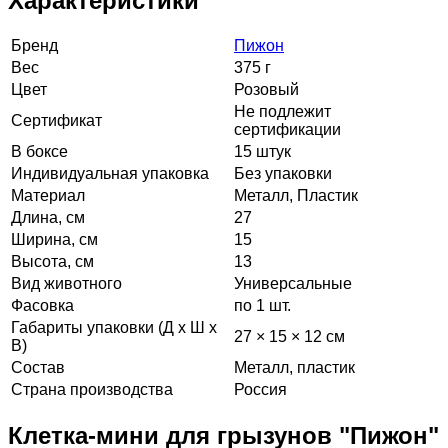
Характеристики
Бренд
Пижон
Вес
375 г
Цвет
Розовый
Не подлежит
Сертификат
сертификации
В боксе
15 штук
Индивидуальная упаковка
Без упаковки
Материал
Металл, Пластик
Длина, см
27
Ширина, см
15
Высота, см
13
Вид животного
Универсальные
Фасовка
по 1 шт.
Габариты упаковки (Д х Ш х
27 × 15 × 12 см
В)
Состав
Металл, пластик
Страна производства
Россия
Клетка-мини для грызунов "Пижон"