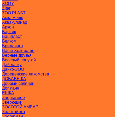
XODY
Zitar
ZOO PLAST
Аква меню
Аквакулинар
Аркон
Барсик
Башпласт
Белком
Бриллиант
Ваше Хозяйство
Верные друзья
Веселый попугай
Дай лапку
Данко-ЗОО
Деревенские лакомства
ДОБАВЬ-КА
Добрый селянин
Дог ланч
ЕШКА
Зверьё моё
Зверюшки
ЗОЛОТОЙ АМБАР
Золотой кот
Зоогурман