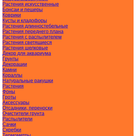
Растения искусственные
Бонсаи и пещеры
Коврики
Кусты и кладофоры
Растения длинностебельные
Растения переднего плана
Растения с распылителем
Растения светящиеся
Растения шелковые
Декор для аквариума
Грунты
Декорации
Камни
Кораллы
Натуральные ракушки
Растения
Фоны
Гроты
Аксессуары
Отсадники, переноски
Очистители грунта
Распылители
Сачки
Скребки
Термометры