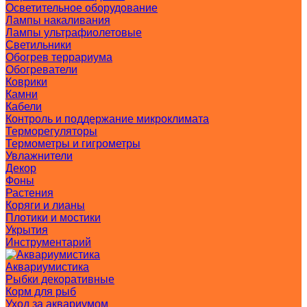
Осветительное оборудование
Лампы накаливания
Лампы ультрафиолетовые
Светильники
Обогрев террариума
Обогреватели
Коврики
Камни
Кабели
Контроль и поддержание микроклимата
Терморегуляторы
Термометры и гигрометры
Увлажнители
Декор
Фоны
Растения
Коряги и лианы
Плотики и мостики
Укрытия
Инструментарий
Аквариумистика
Рыбки декоративные
Корм для рыб
Уход за аквариумом