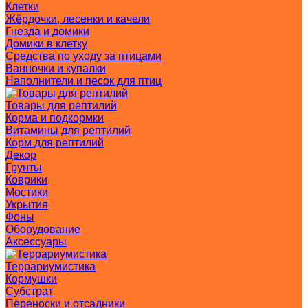
Клетки
Жёрдочки, лесенки и качели
Гнезда и домики
Домики в клетку
Средства по уходу за птицами
Ванночки и купалки
Наполнители и песок для птиц
Товары для рептилий
Корма и подкормки
Витамины для рептилий
Корм для рептилий
Декор
Грунты
Коврики
Мостики
Укрытия
Фоны
Оборудование
Аксессуары
Террариумистика
Кормушки
Субстрат
Переноски и отсадники