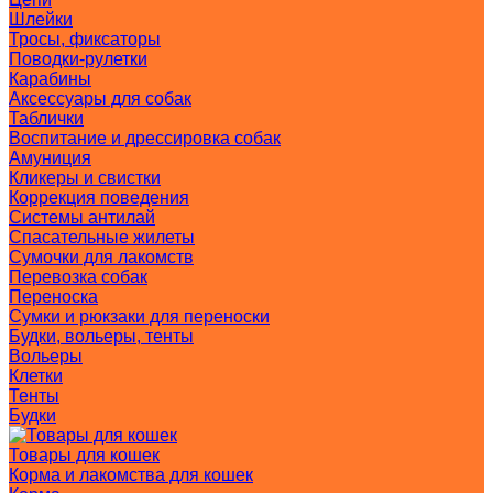
Шлейки
Тросы, фиксаторы
Поводки-рулетки
Карабины
Аксессуары для собак
Таблички
Воспитание и дрессировка собак
Амуниция
Кликеры и свистки
Коррекция поведения
Системы антилай
Спасательные жилеты
Сумочки для лакомств
Перевозка собак
Переноска
Сумки и рюкзаки для переноски
Будки, вольеры, тенты
Вольеры
Клетки
Тенты
Будки
Товары для кошек
Корма и лакомства для кошек