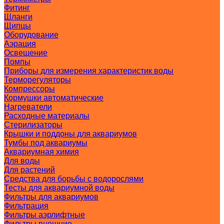
Фитинг
Шланги
Щипцы
Оборудование
Аэрация
Освещение
Помпы
Приборы для измерения характеристик воды
Терморегуляторы
Компрессоры
Кормушки автоматические
Нагреватели
Расходные материалы
Стерилизаторы
Крышки и поддоны для аквариумов
Тумбы под аквариумы
Аквариумная химия
Для воды
Для растений
Средства для борьбы с водорослями
Тесты для аквариумной воды
Фильтры для аквариумов
Фильтрация
Фильтры аэрлифтные
Фильтры внешние