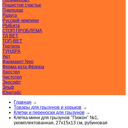
Пушистое счастье
Пчелодар
Радуга
Русский чемпион
РЫБята
СТОП ПРОБЛЕМА
ТД ВЕТ
ТОП-ВЕТ
Тортила
ТУНДРА
Уют
Фармавит Neo
Ферма кота Фёдора
Хвостел
Чистотел
Экософт
Эльф
Юнитабс
Главная
→
Товары для грызунов и хорьков
→
Клетки и переноски для грызунов
→
Клетка-мини для грызунов "Пижон" №1,
укомплектованная, 27х15х13 см, рубиновая