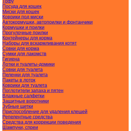
Тофу
Посуда для кошек
Миски для кошек
Коврики под миски
Автокормушки, автопоилки и фонтанчики
Кормушки и поилки
Прогулочные поилки
Контейнеры для корма
Наборы для вскармливания котят
Совки для корма
Сумки для лакомств
Гигиена
Лотки и туалеты-домики
Совки для туалета
Пеленки для туалета
Пакеты в лоток
Коврики для туалета
Поглотители запаха и пятен
Влажные салфетки
Защитные воротники
Зубные щетки
Приспособление для удаления клещей
Репелентные средства
Средства для коррекции поведения
Шампуни, спреи