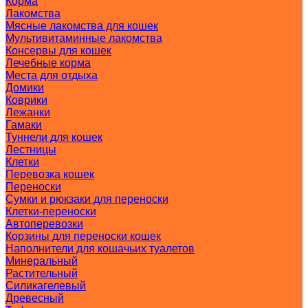
Корма
Лакомства
Мясные лакомства для кошек
Мультивитаминные лакомства
Консервы для кошек
Лечебные корма
Места для отдыха
Домики
Коврики
Лежанки
Гамаки
Туннели для кошек
Лестницы
Клетки
Перевозка кошек
Переноски
Сумки и рюкзаки для переноски
Клетки-переноски
Автоперевозки
Корзины для переноски кошек
Наполнители для кошачьих туалетов
Минеральный
Растительный
Силикагелевый
Древесный