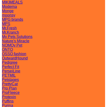
MIKIMEALS
Moderna
Monge
moonsy
MPG brands
MPS
Mr.Fresh
Mr.Kranch
My Pets Solutions
Nature's Miracle
NOMOy Pet
ONTO
OSSO fashion
OutwardHound
Pedigree
Perfect Fit
PerseiLine
PETMIL
Petstages
PrettyCat
Pro Plan
ProFleece
Protexin
Puffins
Purina