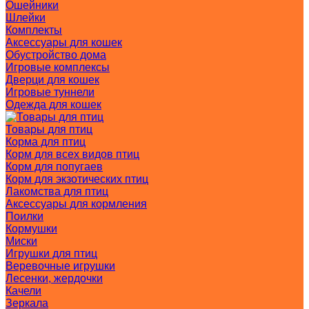
Ошейники
Шлейки
Комплекты
Аксессуары для кошек
Обустройство дома
Игровые комплексы
Дверци для кошек
Игровые туннели
Одежда для кошек
Товары для птиц
Корма для птиц
Корм для всех видов птиц
Корм для попугаев
Корм для экзотических птиц
Лакомства для птиц
Аксессуары для кормления
Поилки
Кормушки
Миски
Игрушки для птиц
Веревочные игрушки
Лесенки, жердочки
Качели
Зеркала