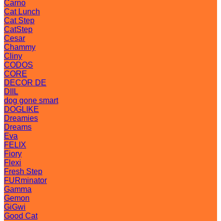
Carno
Cat Lunch
Cat Step
CatStep
Cesar
Chammy
Cliny
CODOS
CORE
DECOR DE
DIIL
dog gone smart
DOGLIKE
Dreamies
Dreams
Eva
FELIX
Fiory
Flexi
Fresh Step
FURminator
Gamma
Gemon
GiGwi
Good Cat