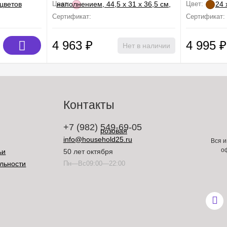
Цвет:
Цвет:
 сертификации
Сертификат:
Не подлежит сертификации
Сертификат:
4 963
₽
4 995
₽
Нет в наличии
Контакты
+7 (982) 549-69-05
info@household25.ru
Вся и
о
ьи
50 лет октября
льности
Пн—Вс09:00—22:00