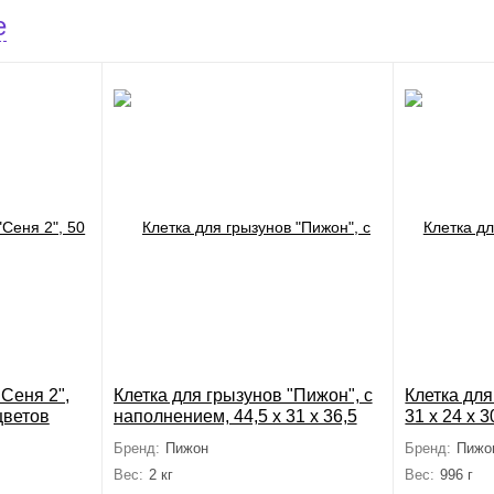
е
"Сеня 2",
Клетка для грызунов "Пижон", с
Клетка для
 цветов
наполнением, 44,5 х 31 х 36,5
31 х 24 х 
см, розовая
Бренд:
Пижон
Бренд:
Пижо
Вес:
2 кг
Вес:
996 г