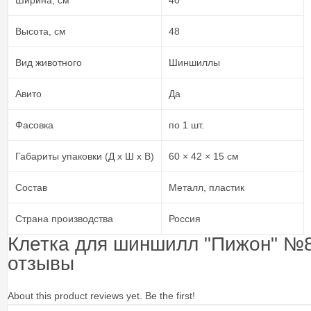
Ширина, см
40
Высота, см
48
Вид животного
Шиншиллы
Авито
Да
Фасовка
по 1 шт.
Габариты упаковки (Д х Ш х В)
60 × 42 × 15 см
Состав
Металл, пластик
Страна производства
Россия
Клетка для шиншилл "Пижон" №8
отзывы
About this product reviews yet. Be the first!