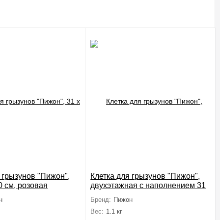
 грызунов "Пижон",
Клетка для грызунов "Пижон",
30 см, розовая
двухэтажная с наполнением 31
х 24 х 29 см, коричневая
н
Бренд:
Пижон
Вес:
1.1 кг