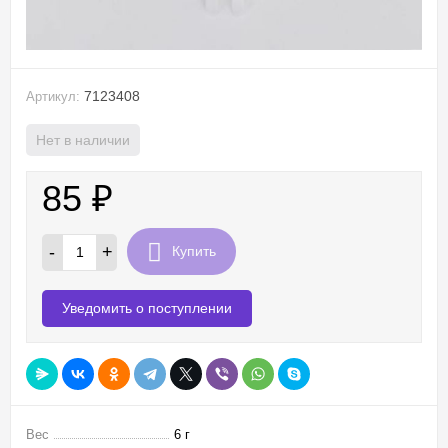
7123408
Артикул:
Нет в наличии
85
₽
-
+
Купить
Уведомить о поступлении
Вес
6 г