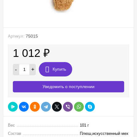
75015
Артикул:
1 012
₽
-
+
Купить
Уведомить о поступлении
Вес
101 г
Состав
Плюш,искусственный мех