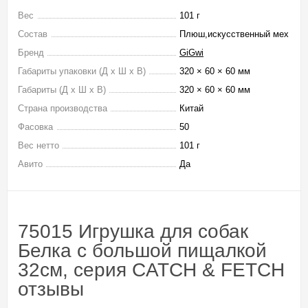
Вес
101 г
Состав
Плюш,искусственный мех
Бренд
GiGwi
Габариты упаковки (Д х Ш х В)
320 × 60 × 60 мм
Габариты (Д х Ш х В)
320 × 60 × 60 мм
Страна производства
Китай
Фасовка
50
Вес нетто
101 г
Авито
Да
75015 Игрушка для собак
Белка с большой пищалкой
32см, серия CATCH & FETCH
отзывы