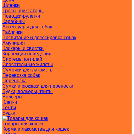
Шлейки
Тросы, фиксаторы
Поводки-рулетки
Карабины
Аксессуары для собак
Таблички
Воспитание и дрессировка собак
Амуниция
Кликеры и свистки
Коррекция поведения
Системы антилай
Спасательные жилеты
Сумочки для лакомств
Перевозка собак
Переноска
Сумки и рюкзаки для переноски
Будки, вольеры, тенты
Вольеры
Клетки
Тенты
Будки
Товары для кошек
Корма и лакомства для кошек