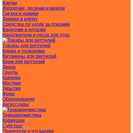
Клетки
Жёрдочки, лесенки и качели
Гнезда и домики
Домики в клетку
Средства по уходу за птицами
Ванночки и купалки
Наполнители и песок для птиц
Товары для рептилий
Корма и подкормки
Витамины для рептилий
Корм для рептилий
Декор
Грунты
Коврики
Мостики
Укрытия
Фоны
Оборудование
Аксессуары
Террариумистика
Кормушки
Субстрат
Переноски и отсадники