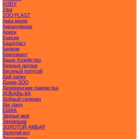
XODY
Zitar
ZOO PLAST
Аква меню
Аквакулинар
Аркон
Барсик
Башпласт
Белком
Бриллиант
Ваше Хозяйство
Верные друзья
Веселый попугай
Дай лапку
Данко-ЗОО
Деревенские лакомства
ДОБАВЬ-КА
Добрый селянин
Дог ланч
ЕШКА
Зверьё моё
Зверюшки
ЗОЛОТОЙ АМБАР
Золотой кот
Зоогурман