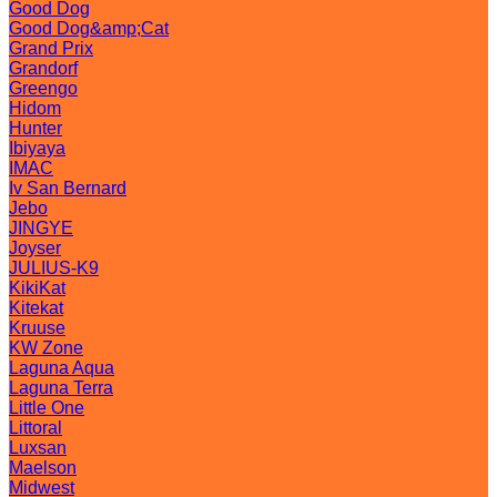
Good Dog
Good Dog&amp;Cat
Grand Prix
Grandorf
Greengo
Hidom
Hunter
Ibiyaya
IMAC
Iv San Bernard
Jebo
JINGYE
Joyser
JULIUS-K9
KikiKat
Kitekat
Kruuse
KW Zone
Laguna Aqua
Laguna Terra
Little One
Littoral
Luxsan
Maelson
Midwest