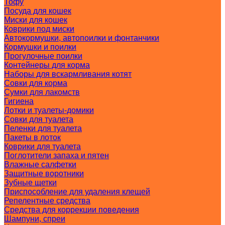
Тофу
Посуда для кошек
Миски для кошек
Коврики под миски
Автокормушки, автопоилки и фонтанчики
Кормушки и поилки
Прогулочные поилки
Контейнеры для корма
Наборы для вскармливания котят
Совки для корма
Сумки для лакомств
Гигиена
Лотки и туалеты-домики
Совки для туалета
Пеленки для туалета
Пакеты в лоток
Коврики для туалета
Поглотители запаха и пятен
Влажные салфетки
Защитные воротники
Зубные щетки
Приспособление для удаления клещей
Репелентные средства
Средства для коррекции поведения
Шампуни, спреи