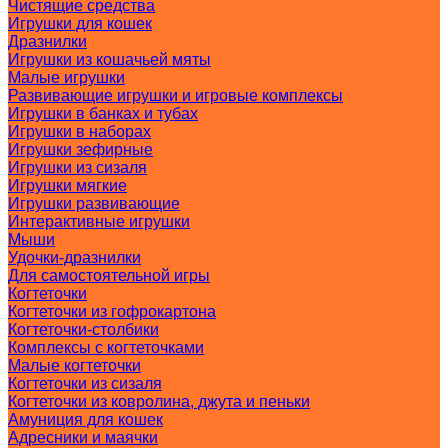
Чистящие средства
Игрушки для кошек
Дразнилки
Игрушки из кошачьей мяты
Малые игрушки
Развивающие игрушки и игровые комплексы
Игрушки в банках и тубах
Игрушки в наборах
Игрушки зефирные
Игрушки из сизаля
Игрушки мягкие
Игрушки развивающие
Интерактивные игрушки
Мыши
Удочки-дразнилки
Для самостоятельной игры
Когтеточки
Когтеточки из гофрокартона
Когтеточки-столбики
Комплексы с когтеточками
Малые когтеточки
Когтеточки из сизаля
Когтеточки из ковролина, джута и пеньки
Амуниция для кошек
Адресники и маячки