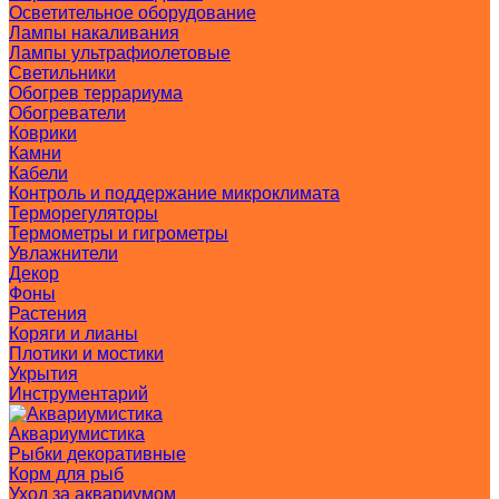
Осветительное оборудование
Лампы накаливания
Лампы ультрафиолетовые
Светильники
Обогрев террариума
Обогреватели
Коврики
Камни
Кабели
Контроль и поддержание микроклимата
Терморегуляторы
Термометры и гигрометры
Увлажнители
Декор
Фоны
Растения
Коряги и лианы
Плотики и мостики
Укрытия
Инструментарий
Аквариумистика
Рыбки декоративные
Корм для рыб
Уход за аквариумом