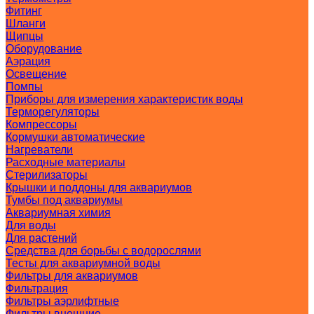
Фитинг
Шланги
Щипцы
Оборудование
Аэрация
Освещение
Помпы
Приборы для измерения характеристик воды
Терморегуляторы
Компрессоры
Кормушки автоматические
Нагреватели
Расходные материалы
Стерилизаторы
Крышки и поддоны для аквариумов
Тумбы под аквариумы
Аквариумная химия
Для воды
Для растений
Средства для борьбы с водорослями
Тесты для аквариумной воды
Фильтры для аквариумов
Фильтрация
Фильтры аэрлифтные
Фильтры внешние