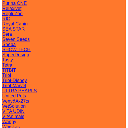
Purina ONE
Relaxivet
Repti-Zoo
RIO
Royal Canin
SEA STAR
Sera
Seven Seeds
Sheba
SHOW TECH
SuperDesign
Tasty
Tetra
TiTBiT
Triol
Triol-Disney
Triol-Marvel
ULTRA PEARLS
United Pets
Veny&#x27;s
VetSolution
VITA UDIN
VitAnimals
Wanpy
Whiskas