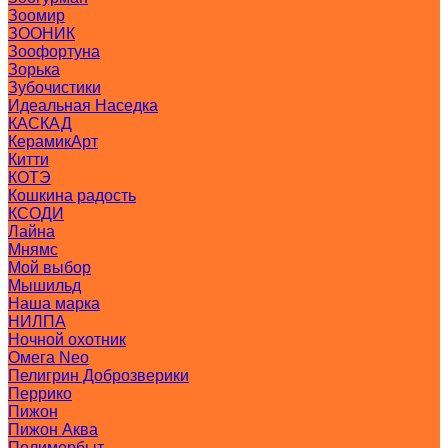
Зоомир
ЗООНИК
Зоофортуна
Зорька
Зубочистики
Идеальная Наседка
КАСКАД
КерамикАрт
Китти
КОТЭ
Кошкина радость
КСОДИ
Лайна
Мнямс
Мой выбор
Мышильд
Наша марка
НИЛПА
Ночной охотник
Омега Neo
Пелигрин Доброзверики
Перрико
Пижон
Пижон Аква
Полимербыт