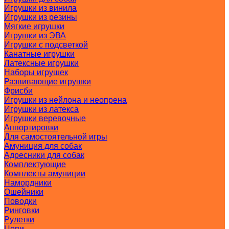
Игрушки из винила
Игрушки из резины
Мягкие игрушки
Игрушки из ЭВА
Игрушки с подсветкой
Канатные игрушки
Латексные игрушки
Наборы игрушек
Развивающие игрушки
Фрисби
Игрушки из нейлона и неопрена
Игрушки из латекса
Игрушки веревочные
Аппортировки
Для самостоятельной игры
Амуниция для собак
Адресники для собак
Комплектующие
Комплекты амуниции
Намордники
Ошейники
Поводки
Ринговки
Рулетки
Цепи