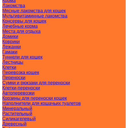
Корма
Лакомства
Мясные лакомства для кошек
Мультивитаминные лакомства
Консервы для кошек
Лечебные корма
Места для отдыха
Домики
Коврики
Лежанки
Гамаки
Туннели для кошек
Лестницы
Клетки
Перевозка кошек
Переноски
Сумки и рюкзаки для переноски
Клетки-переноски
Автоперевозки
Корзины для переноски кошек
Наполнители для кошачьих туалетов
Минеральный
Растительный
Силикагелевый
Древесный