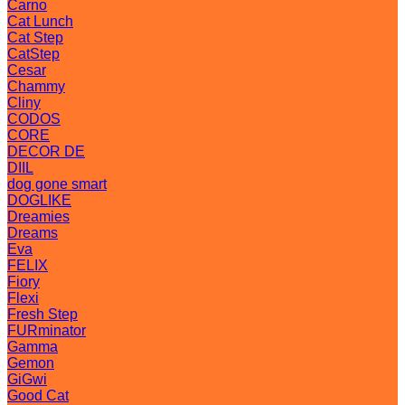
Carno
Cat Lunch
Cat Step
CatStep
Cesar
Chammy
Cliny
CODOS
CORE
DECOR DE
DIIL
dog gone smart
DOGLIKE
Dreamies
Dreams
Eva
FELIX
Fiory
Flexi
Fresh Step
FURminator
Gamma
Gemon
GiGwi
Good Cat