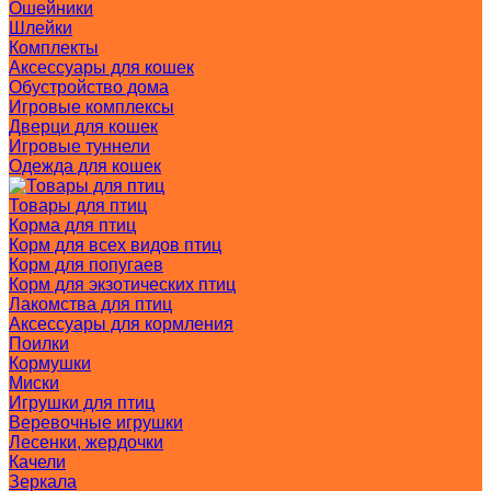
Ошейники
Шлейки
Комплекты
Аксессуары для кошек
Обустройство дома
Игровые комплексы
Дверци для кошек
Игровые туннели
Одежда для кошек
Товары для птиц
Корма для птиц
Корм для всех видов птиц
Корм для попугаев
Корм для экзотических птиц
Лакомства для птиц
Аксессуары для кормления
Поилки
Кормушки
Миски
Игрушки для птиц
Веревочные игрушки
Лесенки, жердочки
Качели
Зеркала