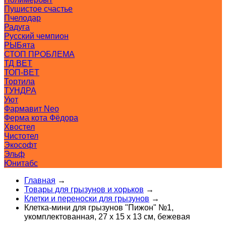
Пушистое счастье
Пчелодар
Радуга
Русский чемпион
РЫБята
СТОП ПРОБЛЕМА
ТД ВЕТ
ТОП-ВЕТ
Тортила
ТУНДРА
Уют
Фармавит Neo
Ферма кота Фёдора
Хвостел
Чистотел
Экософт
Эльф
Юнитабс
Главная
→
Товары для грызунов и хорьков
→
Клетки и переноски для грызунов
→
Клетка-мини для грызунов "Пижон" №1,
укомплектованная, 27 х 15 х 13 см, бежевая