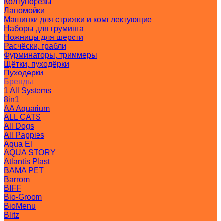
Колтунорезы
Лапомойки
Машинки для стрижки и комплектующие
Наборы для груминга
Ножницы для шерсти
Расчёски, грабли
Фурминаторы, триммеры
Щётки, пуходёрки
Пуходерки
Бренды
1 All Systems
8in1
AA Aquarium
ALL CATS
All Dogs
All Pappies
Aqua El
AQUA STORY
Atlantis Plast
BAMA PET
Barrom
BIFF
Bio-Groom
BioMenu
Blitz