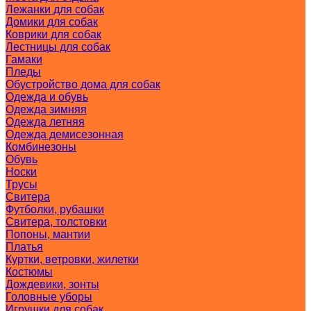
Лежанки для собак
Домики для собак
Коврики для собак
Лестницы для собак
Гамаки
Пледы
Обустройство дома для собак
Одежда и обувь
Одежда зимняя
Одежда летняя
Одежда демисезонная
Комбинезоны
Обувь
Носки
Трусы
Свитера
Футболки, рубашки
Свитера, толстовки
Попоны, мантии
Платья
Куртки, ветровки, жилетки
Костюмы
Дождевики, зонты
Головные уборы
Игрушки для собак