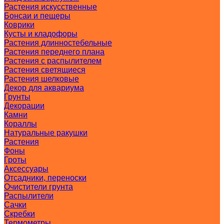
Растения искусственные
Бонсаи и пещеры
Коврики
Кусты и кладофоры
Растения длинностебельные
Растения переднего плана
Растения с распылителем
Растения светящиеся
Растения шелковые
Декор для аквариума
Грунты
Декорации
Камни
Кораллы
Натуральные ракушки
Растения
Фоны
Гроты
Аксессуары
Отсадники, переноски
Очистители грунта
Распылители
Сачки
Скребки
Термометры