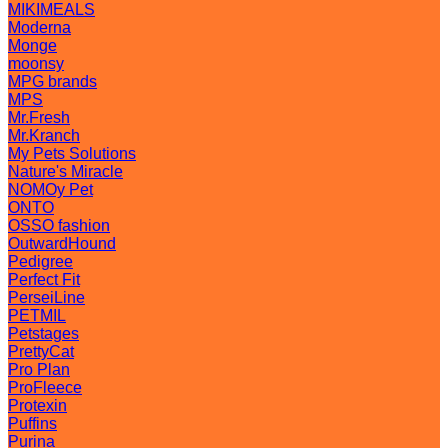
MIKIMEALS
Moderna
Monge
moonsy
MPG brands
MPS
Mr.Fresh
Mr.Kranch
My Pets Solutions
Nature's Miracle
NOMOy Pet
ONTO
OSSO fashion
OutwardHound
Pedigree
Perfect Fit
PerseiLine
PETMIL
Petstages
PrettyCat
Pro Plan
ProFleece
Protexin
Puffins
Purina