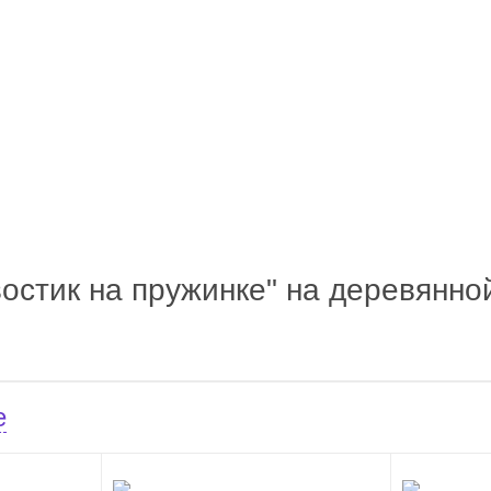
востик на пружинке" на деревянно
е