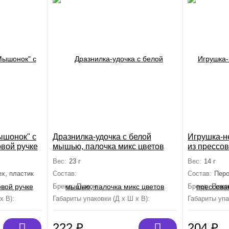
ышонок" с
Дразнилка-удочка с белой
Игрушка-н
вой ручке
мышью, палочка микс цветов
из прессо
мяты и мат
Вес:
23 г
Вес:
14 г
х, пластик
Состав:
Искусственный мех, металл, пластик
Состав:
Перо
Бренд:
Пижон
Бренд:
Пижо
х В):
42 см×8 см×2 см
Габариты упаковки (Д х Ш х В):
49.5 см×5 см×2 см
Габариты упа
222
₽
204
₽