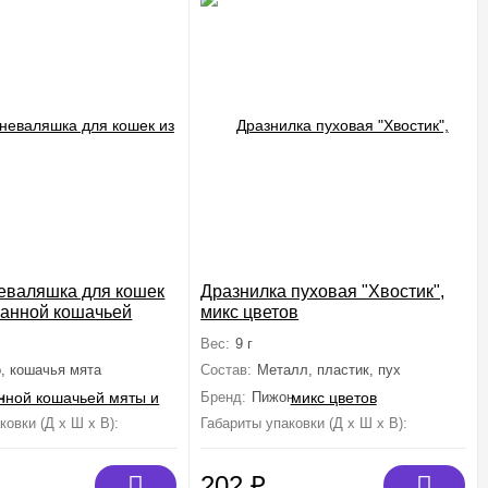
еваляшка для кошек
Дразнилка пуховая "Хвостик",
ванной кошачьей
микс цветов
атаби, 6 см
Вес:
9 г
, кошачья мята
Состав:
Металл, пластик, пух
н
Бренд:
Пижон
ковки (Д х Ш х В):
10 см×5 см×3 см
Габариты упаковки (Д х Ш х В):
28 см×1.5 
202
₽