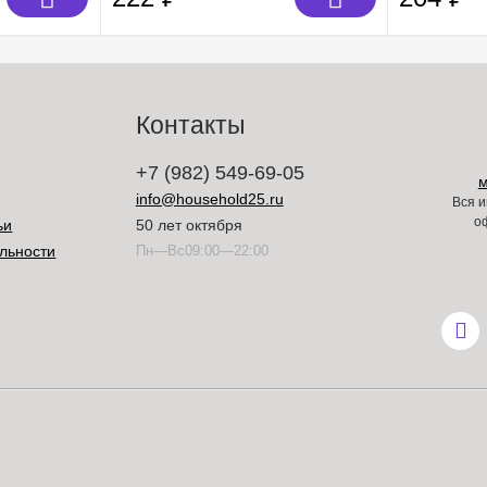
Контакты
+7 (982) 549-69-05
info@household25.ru
Вся и
о
ьи
50 лет октября
льности
Пн—Вс09:00—22:00