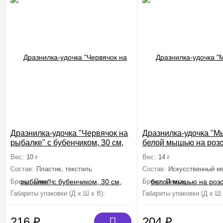
Дразнилка-удочка "Червячок на
Дразнилка-удочка "М
рыбалке" с бубенчиком, 30 см,
белой мышью на розо
красная
Вес:
10 г
Вес:
14 г
Состав:
Пластик, текстиль
Состав:
Искусственный ме
Бренд:
Пижон
Бренд:
Пижон
Габариты упаковки (Д х Ш х В):
30 см×7 см×1 см
Габариты упаковки (Д х Ш 
216
₽
204
₽