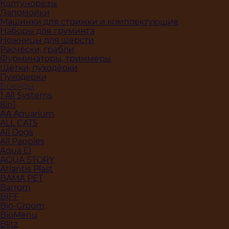
Колтунорезы
Лапомойки
Машинки для стрижки и комплектующие
Наборы для груминга
Ножницы для шерсти
Расчёски, грабли
Фурминаторы, триммеры
Щётки, пуходёрки
Пуходерки
Бренды
1 All Systems
8in1
AA Aquarium
ALL CATS
All Dogs
All Pappies
Aqua El
AQUA STORY
Atlantis Plast
BAMA PET
Barrom
BIFF
Bio-Groom
BioMenu
Blitz