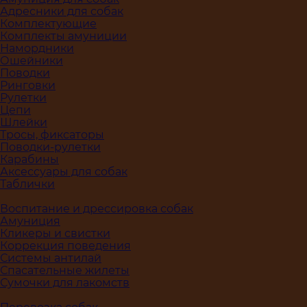
Адресники для собак
Комплектующие
Комплекты амуниции
Намордники
Ошейники
Поводки
Ринговки
Рулетки
Цепи
Шлейки
Тросы, фиксаторы
Поводки-рулетки
Карабины
Аксессуары для собак
Таблички
Воспитание и дрессировка собак
Амуниция
Кликеры и свистки
Коррекция поведения
Системы антилай
Спасательные жилеты
Сумочки для лакомств