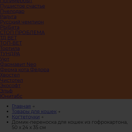
Полимербыт
Пушистое счастье
Пчелодар
Радуга
Русский чемпион
РЫБята
СТОП ПРОБЛЕМА
ТД ВЕТ
ТОП-ВЕТ
Тортила
ТУНДРА
Уют
Фармавит Neo
Ферма кота Фёдора
Хвостел
Чистотел
Экософт
Эльф
Юнитабс
Главная
→
Товары для кошек
→
Когтеточки
→
Домик-переноска для кошек из гофрокартона,
50 х 24 х 35 см