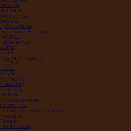
Зоогурман
Зоомир
ЗООНИК
Зоофортуна
Зорька
Зубочистики
Идеальная Наседка
КАСКАД
КерамикАрт
Китти
КОТЭ
Кошкина радость
КСОДИ
Лайна
Мнямс
Мой выбор
Мышильд
Наша марка
НИЛПА
Ночной охотник
Омега Neo
Пелигрин Доброзверики
Перрико
Пижон
Пижон Аква