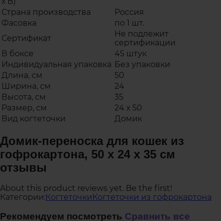
х В)
Страна производства
Россия
Фасовка
по 1 шт.
Не подлежит
Сертификат
сертификации
В боксе
45 штук
Индивидуальная упаковка
Без упаковки
Длина, см
50
Ширина, см
24
Высота, см
35
Размер, см
24 х 50
Вид когтеточки
Домик
Домик-переноска для кошек из
гофрокартона, 50 х 24 х 35 см
отзывы
About this product reviews yet. Be the first!
Категории:
Когтеточки
Когтеточки из гофрокартона
Рекомендуем посмотреть
Сравнить все