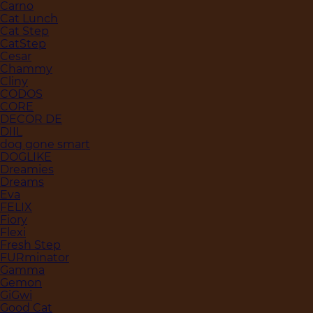
Carno
Cat Lunch
Cat Step
CatStep
Cesar
Chammy
Cliny
CODOS
CORE
DECOR DE
DIIL
dog gone smart
DOGLIKE
Dreamies
Dreams
Eva
FELIX
Fiory
Flexi
Fresh Step
FURminator
Gamma
Gemon
GiGwi
Good Cat