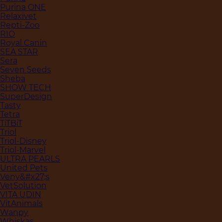
Purina ONE
Relaxivet
Repti-Zoo
RIO
Royal Canin
SEA STAR
Sera
Seven Seeds
Sheba
SHOW TECH
SuperDesign
Tasty
Tetra
TiTBiT
Triol
Triol-Disney
Triol-Marvel
ULTRA PEARLS
United Pets
Veny&#x27;s
VetSolution
VITA UDIN
VitAnimals
Wanpy
Whiskas