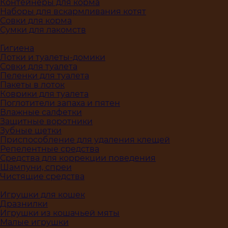
Контейнеры для корма
Наборы для вскармливания котят
Совки для корма
Сумки для лакомств
Гигиена
Лотки и туалеты-домики
Совки для туалета
Пеленки для туалета
Пакеты в лоток
Коврики для туалета
Поглотители запаха и пятен
Влажные салфетки
Защитные воротники
Зубные щетки
Приспособление для удаления клещей
Репелентные средства
Средства для коррекции поведения
Шампуни, спреи
Чистящие средства
Игрушки для кошек
Дразнилки
Игрушки из кошачьей мяты
Малые игрушки