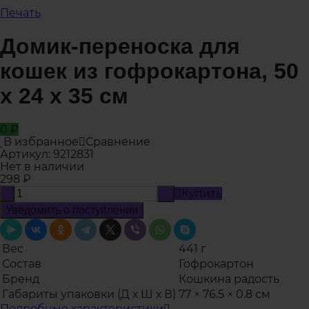
Печать
Домик-переноска для
кошек из гофрокартона, 50
х 24 х 35 см
0
₽
В избранное
Сравнение
Артикул:
9212831
Нет в наличии
298
₽
Купить
-
+
Уведомить о поступлении
Вес
441 г
Состав
Гофрокартон
Бренд
Кошкина радость
Габариты упаковки (Д х Ш х В)
77 × 76.5 × 0.8 см
Подробные характеристики