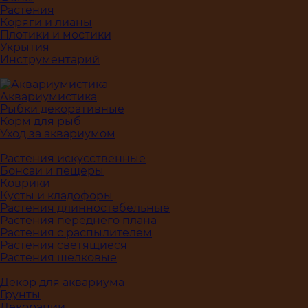
Растения
Коряги и лианы
Плотики и мостики
Укрытия
Инструментарий
Аквариумистика
Рыбки декоративные
Корм для рыб
Уход за аквариумом
Растения искусственные
Бонсаи и пещеры
Коврики
Кусты и кладофоры
Растения длинностебельные
Растения переднего плана
Растения с распылителем
Растения светящиеся
Растения шелковые
Декор для аквариума
Грунты
Декорации