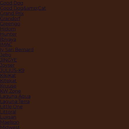
Good Dog
Good Dog&amp;Cat
Grand Prix
Grandorf
Greengo
Hidom
Hunter
Ibiyaya
IMAC
Iv San Bernard
Jebo
JINGYE
Joyser
JULIUS-K9
KikiKat
Kitekat
Kruuse
KW Zone
Laguna Aqua
Laguna Terra
Little One
Littoral
Luxsan
Maelson
Midwest