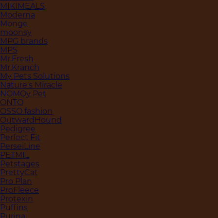
MIKIMEALS
Moderna
Monge
moonsy
MPG brands
MPS
Mr.Fresh
Mr.Kranch
My Pets Solutions
Nature's Miracle
NOMOy Pet
ONTO
OSSO fashion
OutwardHound
Pedigree
Perfect Fit
PerseiLine
PETMIL
Petstages
PrettyCat
Pro Plan
ProFleece
Protexin
Puffins
Purina