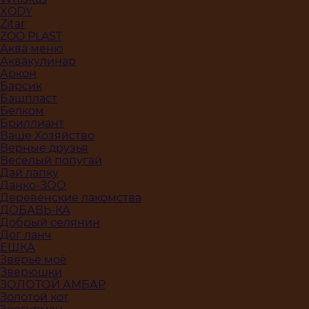
XODY
Zitar
ZOO PLAST
Аква меню
Аквакулинар
Аркон
Барсик
Башпласт
Белком
Бриллиант
Ваше Хозяйство
Верные друзья
Веселый попугай
Дай лапку
Данко-ЗОО
Деревенские лакомства
ДОБАВЬ-КА
Добрый селянин
Дог ланч
ЕШКА
Зверьё моё
Зверюшки
ЗОЛОТОЙ АМБАР
Золотой кот