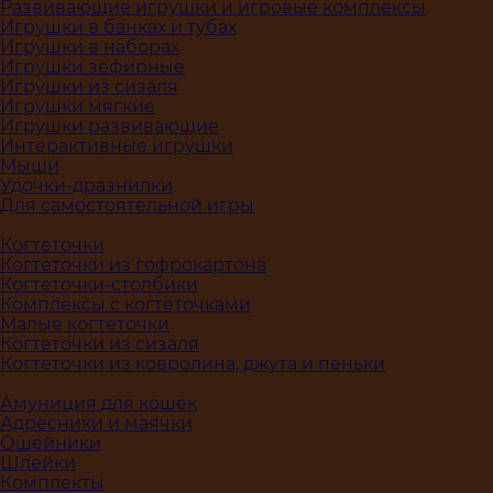
Развивающие игрушки и игровые комплексы
Игрушки в банках и тубах
Игрушки в наборах
Игрушки зефирные
Игрушки из сизаля
Игрушки мягкие
Игрушки развивающие
Интерактивные игрушки
Мыши
Удочки-дразнилки
Для самостоятельной игры
Когтеточки
Когтеточки из гофрокартона
Когтеточки-столбики
Комплексы с когтеточками
Малые когтеточки
Когтеточки из сизаля
Когтеточки из ковролина, джута и пеньки
Амуниция для кошек
Адресники и маячки
Ошейники
Шлейки
Комплекты