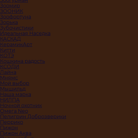
Зоогурман
Зоомир
ЗООНИК
Зоофортуна
Зорька
Зубочистики
Идеальная Наседка
КАСКАД
КерамикАрт
Китти
КОТЭ
Кошкина радость
КСОДИ
Лайна
Мнямс
Мой выбор
Мышильд
Наша марка
НИЛПА
Ночной охотник
Омега Neo
Пелигрин Доброзверики
Перрико
Пижон
Пижон Аква