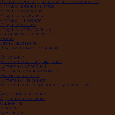
Развивающие игрушки и игровые комплексы
Игрушки в банках и тубах
Игрушки в наборах
Игрушки зефирные
Игрушки из сизаля
Игрушки мягкие
Игрушки развивающие
Интерактивные игрушки
Мыши
Удочки-дразнилки
Для самостоятельной игры
Когтеточки
Когтеточки из гофрокартона
Когтеточки-столбики
Комплексы с когтеточками
Малые когтеточки
Когтеточки из сизаля
Когтеточки из ковролина, джута и пеньки
Амуниция для кошек
Адресники и маячки
Ошейники
Шлейки
Комплекты