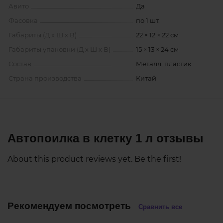
Авито
Да
Фасовка
по 1 шт.
Габариты (Д х Ш х В)
22 × 12 × 22 см
Габариты упаковки (Д х Ш х В)
15 × 13 × 24 см
Состав
Металл, пластик
Страна производства
Китай
Автопоилка в клетку 1 л отзывы
About this product reviews yet. Be the first!
Рекомендуем посмотреть
Сравнить все