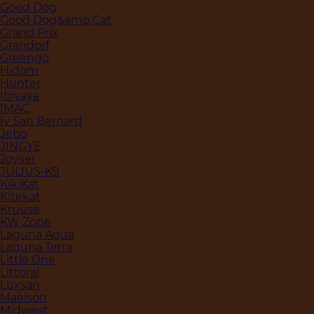
Good Dog
Good Dog&amp;Cat
Grand Prix
Grandorf
Greengo
Hidom
Hunter
Ibiyaya
IMAC
Iv San Bernard
Jebo
JINGYE
Joyser
JULIUS-K9
KikiKat
Kitekat
Kruuse
KW Zone
Laguna Aqua
Laguna Terra
Little One
Littoral
Luxsan
Maelson
Midwest