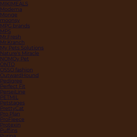
MIKIMEALS
Moderna
Monge
moonsy
MPG brands
MPS
Mr.Fresh
Mr.Kranch
My Pets Solutions
Nature's Miracle
NOMOy Pet
ONTO
OSSO fashion
OutwardHound
Pedigree
Perfect Fit
PerseiLine
PETMIL
Petstages
PrettyCat
Pro Plan
ProFleece
Protexin
Puffins
Purina