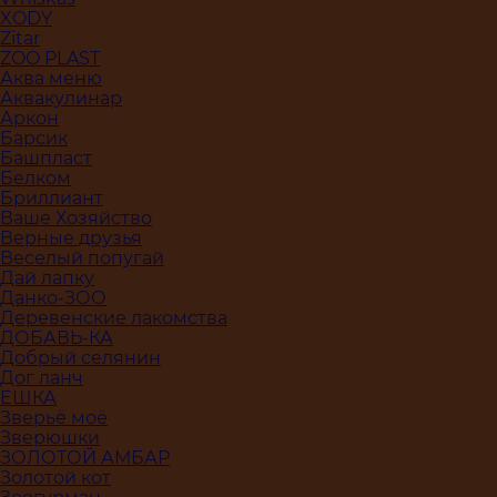
XODY
Zitar
ZOO PLAST
Аква меню
Аквакулинар
Аркон
Барсик
Башпласт
Белком
Бриллиант
Ваше Хозяйство
Верные друзья
Веселый попугай
Дай лапку
Данко-ЗОО
Деревенские лакомства
ДОБАВЬ-КА
Добрый селянин
Дог ланч
ЕШКА
Зверьё моё
Зверюшки
ЗОЛОТОЙ АМБАР
Золотой кот