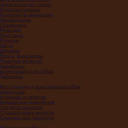
Адресники для собак
Комплектующие
Комплекты амуниции
Намордники
Ошейники
Поводки
Ринговки
Рулетки
Цепи
Шлейки
Тросы, фиксаторы
Поводки-рулетки
Карабины
Аксессуары для собак
Таблички
Воспитание и дрессировка собак
Амуниция
Кликеры и свистки
Коррекция поведения
Системы антилай
Спасательные жилеты
Сумочки для лакомств