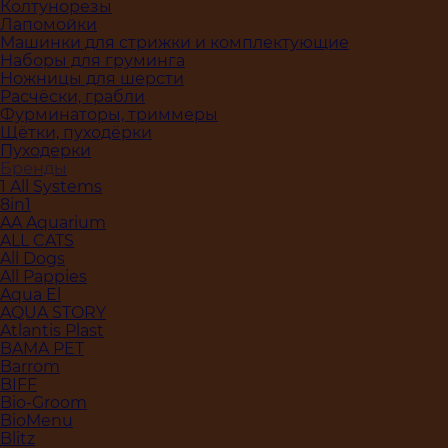
Колтунорезы
Лапомойки
Машинки для стрижки и комплектующие
Наборы для груминга
Ножницы для шерсти
Расчёски, грабли
Фурминаторы, триммеры
Щётки, пуходёрки
Пуходерки
Бренды
1 All Systems
8in1
AA Aquarium
ALL CATS
All Dogs
All Pappies
Aqua El
AQUA STORY
Atlantis Plast
BAMA PET
Barrom
BIFF
Bio-Groom
BioMenu
Blitz