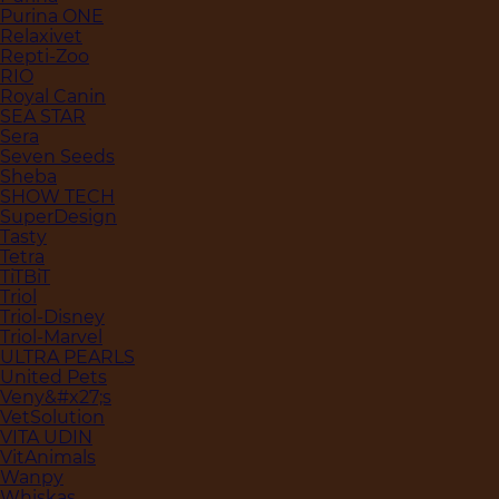
Purina ONE
Relaxivet
Repti-Zoo
RIO
Royal Canin
SEA STAR
Sera
Seven Seeds
Sheba
SHOW TECH
SuperDesign
Tasty
Tetra
TiTBiT
Triol
Triol-Disney
Triol-Marvel
ULTRA PEARLS
United Pets
Veny&#x27;s
VetSolution
VITA UDIN
VitAnimals
Wanpy
Whiskas