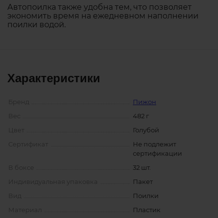
Автопоилка также удобна тем, что позволяет
экономить время на ежедневном наполнении
поилки водой.
Характеристики
Бренд
Пижон
Вес
482 г
Цвет
Голубой
Сертификат
Не подлежит
сертификации
В боксе
32 шт.
Индивидуальная упаковка
Пакет
Вид
Поилки
Материал
Пластик