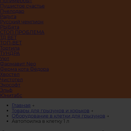
Полимербыт
Пушистое счастье
Пчелодар
Радуга
Русский чемпион
РЫБята
СТОП ПРОБЛЕМА
ТД ВЕТ
ТОП-ВЕТ
Тортила
ТУНДРА
Уют
Фармавит Neo
Ферма кота Фёдора
Хвостел
Чистотел
Экософт
Эльф
Юнитабс
Главная
→
Товары для грызунов и хорьков
→
Оборудование в клетки для грызунов
→
Автопоилка в клетку 1 л