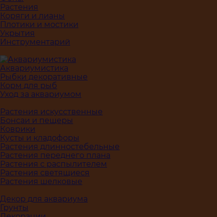
Растения
Коряги и лианы
Плотики и мостики
Укрытия
Инструментарий
Аквариумистика
Рыбки декоративные
Корм для рыб
Уход за аквариумом
Растения искусственные
Бонсаи и пещеры
Коврики
Кусты и кладофоры
Растения длинностебельные
Растения переднего плана
Растения с распылителем
Растения светящиеся
Растения шелковые
Декор для аквариума
Грунты
Декорации