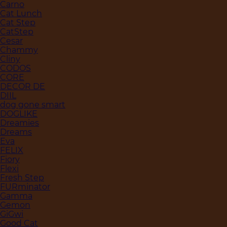
Carno
Cat Lunch
Cat Step
CatStep
Cesar
Chammy
Cliny
CODOS
CORE
DECOR DE
DIIL
dog gone smart
DOGLIKE
Dreamies
Dreams
Eva
FELIX
Fiory
Flexi
Fresh Step
FURminator
Gamma
Gemon
GiGwi
Good Cat