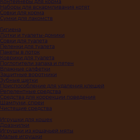
Контейнеры для корма
Наборы для вскармливания котят
Совки для корма
Сумки для лакомств
Гигиена
Лотки и туалеты-домики
Совки для туалета
Пеленки для туалета
Пакеты в лоток
Коврики для туалета
Поглотители запаха и пятен
Влажные салфетки
Защитные воротники
Зубные щетки
Приспособление для удаления клещей
Репелентные средства
Средства для коррекции поведения
Шампуни, спреи
Чистящие средства
Игрушки для кошек
Дразнилки
Игрушки из кошачьей мяты
Малые игрушки