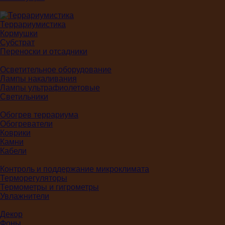
Террариумистика
Кормушки
Субстрат
Переноски и отсадники
Осветительное оборудование
Лампы накаливания
Лампы ультрафиолетовые
Светильники
Обогрев террариума
Обогреватели
Коврики
Камни
Кабели
Контроль и поддержание микроклимата
Терморегуляторы
Термометры и гигрометры
Увлажнители
Декор
Фоны