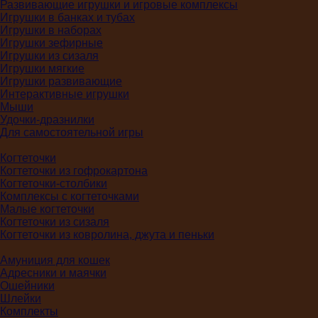
Развивающие игрушки и игровые комплексы
Игрушки в банках и тубах
Игрушки в наборах
Игрушки зефирные
Игрушки из сизаля
Игрушки мягкие
Игрушки развивающие
Интерактивные игрушки
Мыши
Удочки-дразнилки
Для самостоятельной игры
Когтеточки
Когтеточки из гофрокартона
Когтеточки-столбики
Комплексы с когтеточками
Малые когтеточки
Когтеточки из сизаля
Когтеточки из ковролина, джута и пеньки
Амуниция для кошек
Адресники и маячки
Ошейники
Шлейки
Комплекты