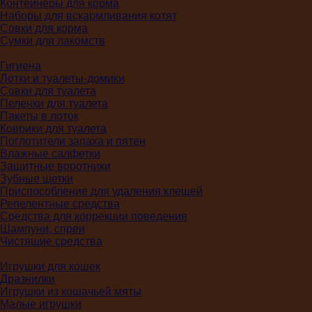
Контейнеры для корма
Наборы для вскармливания котят
Совки для корма
Сумки для лакомств
Гигиена
Лотки и туалеты-домики
Совки для туалета
Пеленки для туалета
Пакеты в лоток
Коврики для туалета
Поглотители запаха и пятен
Влажные салфетки
Защитные воротники
Зубные щетки
Приспособление для удаления клещей
Репелентные средства
Средства для коррекции поведения
Шампуни, спреи
Чистящие средства
Игрушки для кошек
Дразнилки
Игрушки из кошачьей мяты
Малые игрушки