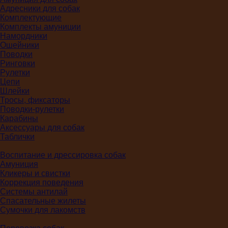
Адресники для собак
Комплектующие
Комплекты амуниции
Намордники
Ошейники
Поводки
Ринговки
Рулетки
Цепи
Шлейки
Тросы, фиксаторы
Поводки-рулетки
Карабины
Аксессуары для собак
Таблички
Воспитание и дрессировка собак
Амуниция
Кликеры и свистки
Коррекция поведения
Системы антилай
Спасательные жилеты
Сумочки для лакомств