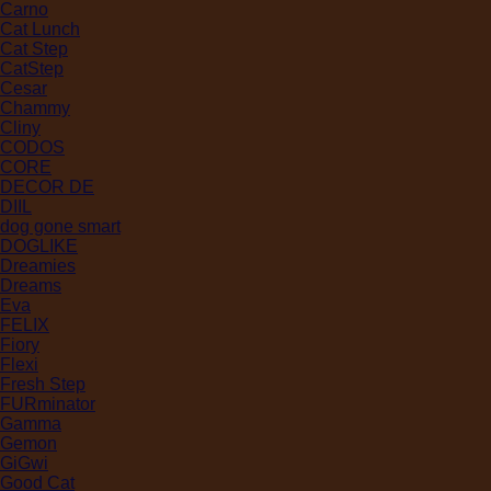
Carno
Cat Lunch
Cat Step
CatStep
Cesar
Chammy
Cliny
CODOS
CORE
DECOR DE
DIIL
dog gone smart
DOGLIKE
Dreamies
Dreams
Eva
FELIX
Fiory
Flexi
Fresh Step
FURminator
Gamma
Gemon
GiGwi
Good Cat