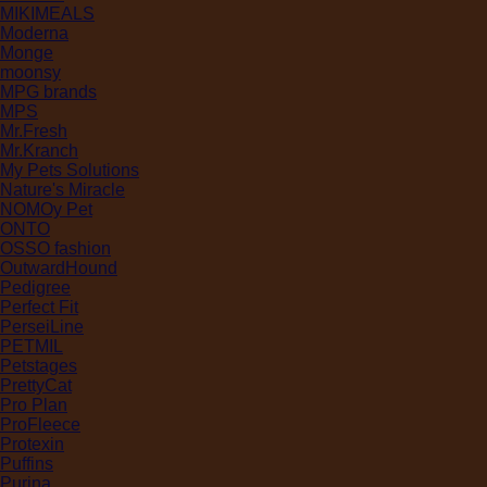
MIKIMEALS
Moderna
Monge
moonsy
MPG brands
MPS
Mr.Fresh
Mr.Kranch
My Pets Solutions
Nature's Miracle
NOMOy Pet
ONTO
OSSO fashion
OutwardHound
Pedigree
Perfect Fit
PerseiLine
PETMIL
Petstages
PrettyCat
Pro Plan
ProFleece
Protexin
Puffins
Purina