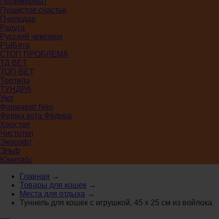
Полимербыт
Пушистое счастье
Пчелодар
Радуга
Русский чемпион
РЫБята
СТОП ПРОБЛЕМА
ТД ВЕТ
ТОП-ВЕТ
Тортила
ТУНДРА
Уют
Фармавит Neo
Ферма кота Фёдора
Хвостел
Чистотел
Экософт
Эльф
Юнитабс
Главная
→
Товары для кошек
→
Места для отдыха
→
Туннель для кошек с игрушкой, 45 х 25 см из войлока