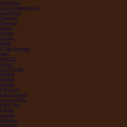
Good Dog
Good Dog&amp;Cat
Grand Prix
Grandorf
Greengo
Hidom
Hunter
Ibiyaya
IMAC
Iv San Bernard
Jebo
JINGYE
Joyser
JULIUS-K9
KikiKat
Kitekat
Kruuse
KW Zone
Laguna Aqua
Laguna Terra
Little One
Littoral
Luxsan
Maelson
Midwest