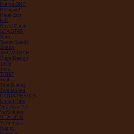
Purina ONE
Relaxivet
Repti-Zoo
RIO
Royal Canin
SEA STAR
Sera
Seven Seeds
Sheba
SHOW TECH
SuperDesign
Tasty
Tetra
TiTBiT
Triol
Triol-Disney
Triol-Marvel
ULTRA PEARLS
United Pets
Veny&#x27;s
VetSolution
VITA UDIN
VitAnimals
Wanpy
Whiskas