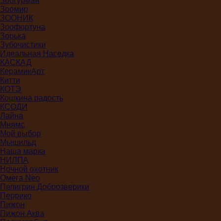
Зоогурман
Зоомир
ЗООНИК
Зоофортуна
Зорька
Зубочистики
Идеальная Наседка
КАСКАД
КерамикАрт
Китти
КОТЭ
Кошкина радость
КСОДИ
Лайна
Мнямс
Мой выбор
Мышильд
Наша марка
НИЛПА
Ночной охотник
Омега Neo
Пелигрин Доброзверики
Перрико
Пижон
Пижон Аква