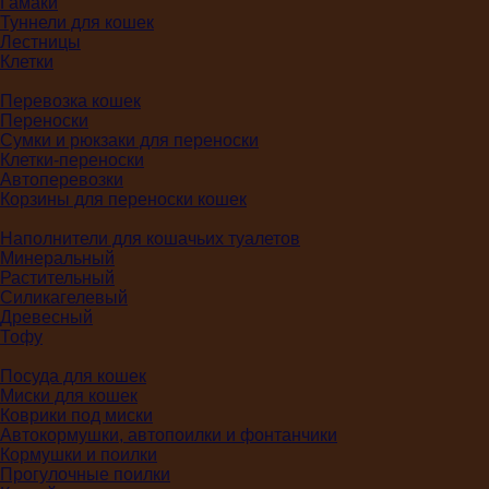
Гамаки
Туннели для кошек
Лестницы
Клетки
Перевозка кошек
Переноски
Сумки и рюкзаки для переноски
Клетки-переноски
Автоперевозки
Корзины для переноски кошек
Наполнители для кошачьих туалетов
Минеральный
Растительный
Силикагелевый
Древесный
Тофу
Посуда для кошек
Миски для кошек
Коврики под миски
Автокормушки, автопоилки и фонтанчики
Кормушки и поилки
Прогулочные поилки