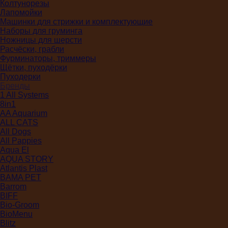
Колтунорезы
Лапомойки
Машинки для стрижки и комплектующие
Наборы для груминга
Ножницы для шерсти
Расчёски, грабли
Фурминаторы, триммеры
Щётки, пуходёрки
Пуходерки
Бренды
1 All Systems
8in1
AA Aquarium
ALL CATS
All Dogs
All Pappies
Aqua El
AQUA STORY
Atlantis Plast
BAMA PET
Barrom
BIFF
Bio-Groom
BioMenu
Blitz