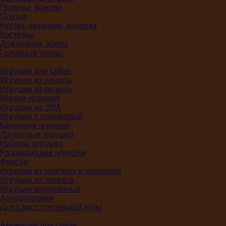
Попоны, мантии
Платья
Куртки, ветровки, жилетки
Костюмы
Дождевики, зонты
Головные уборы
Игрушки для собак
Игрушки из винила
Игрушки из резины
Мягкие игрушки
Игрушки из ЭВА
Игрушки с подсветкой
Канатные игрушки
Латексные игрушки
Наборы игрушек
Развивающие игрушки
Фрисби
Игрушки из нейлона и неопрена
Игрушки из латекса
Игрушки веревочные
Аппортировки
Для самостоятельной игры
Амуниция для собак