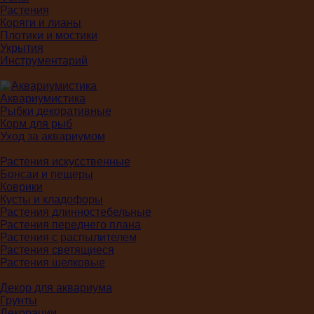
Растения
Коряги и лианы
Плотики и мостики
Укрытия
Инструментарий
Аквариумистика
Рыбки декоративные
Корм для рыб
Уход за аквариумом
Растения искусственные
Бонсаи и пещеры
Коврики
Кусты и кладофоры
Растения длинностебельные
Растения переднего плана
Растения с распылителем
Растения светящиеся
Растения шелковые
Декор для аквариума
Грунты
Декорации