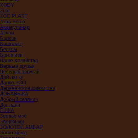
XODY
Zitar
ZOO PLAST
Аква меню
Аквакулинар
Аркон
Барсик
Башпласт
Белком
Бриллиант
Ваше Хозяйство
Верные друзья
Веселый попугай
Дай лапку
Данко-ЗОО
Деревенские лакомства
ДОБАВЬ-КА
Добрый селянин
Дог ланч
ЕШКА
Зверьё моё
Зверюшки
ЗОЛОТОЙ АМБАР
Золотой кот