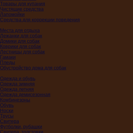
Товары для купания
Чистящие средства
Лапомойки
Средства для коррекции поведения
Места для отдыха
Лежанки для собак
Домики для собак
Коврики для собак
Лестницы для собак
Гамаки
Пледы
Обустройство дома для собак
Одежда и обувь
Одежда зимняя
Одежда летняя
Одежда демисезонная
Комбинезоны
Обувь
Носки
Трусы
Свитера
Футболки, рубашки
Свитера, толстовки