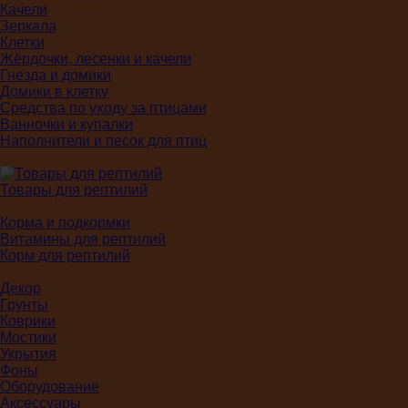
Качели
Зеркала
Клетки
Жёрдочки, лесенки и качели
Гнезда и домики
Домики в клетку
Средства по уходу за птицами
Ванночки и купалки
Наполнители и песок для птиц
Товары для рептилий
Корма и подкормки
Витамины для рептилий
Корм для рептилий
Декор
Грунты
Коврики
Мостики
Укрытия
Фоны
Оборудование
Аксессуары