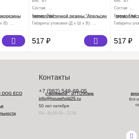
Вес:
0 г
Вес:
0 г
d77/290мм
Состав:
термопластичная резина, полиэстер
Состав:
терм
Бренд:
Triol
Бренд:
Triol
х В):
100 мм×80 мм×10 мм
Габариты упаковки (Д х Ш х В):
290 мм×77 мм×48 мм
Габариты упа
517
₽
517
₽
Контакты
+7 (982) 549-69-05
info@household25.ru
Вся и
о
ьи
50 лет октября
льности
Пн—Вс09:00—22:00