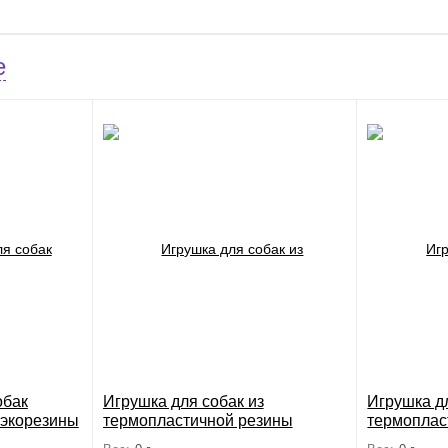
е
обак
Игрушка для собак из
Игрушка дл
 экорезины
термопластичной резины
термоплас
UM DOG
"Апельсин с веревкой",
"Пончик с 