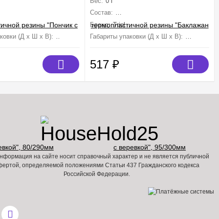
Вес:
0 г
95/300мм
опластичная резина, полиэстер
Состав:
термопластичная резина, полиэст
Бренд:
Triol
ковки (Д х Ш х В):
290 мм×80 мм×33 мм
Габариты упаковки (Д х Ш х В):
300 мм×50
517
₽
нформация на сайте носит справочный характер и не является публичной
фертой, определяемой положениями Статьи 437 Гражданского кодекса
Российской Федерации.