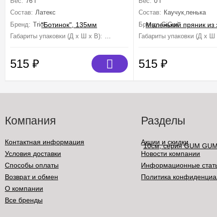
Вес:
76 г
Вес:
0 г
ECO
Состав:
Латекс
Состав:
Каучук,пенька
Бренд:
Triol
Бренд:
GiGwi
Габариты упаковки (Д х Ш х В):
135 мм×55 мм×65 мм
Габариты упаковки (Д х Ш 
515
₽
515
₽
Компания
Разделы
Контактная информация
Акции и скидки
Условия доставки
Новости компании
Способы оплаты
Информационные стат
Возврат и обмен
Политика конфиденциа
О компании
Все бренды