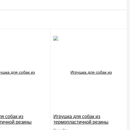
я собак из
Игрушка для собак из
тичной резины
термопластичной резины
веревкой", 80/290мм
"Баклажан с веревкой",