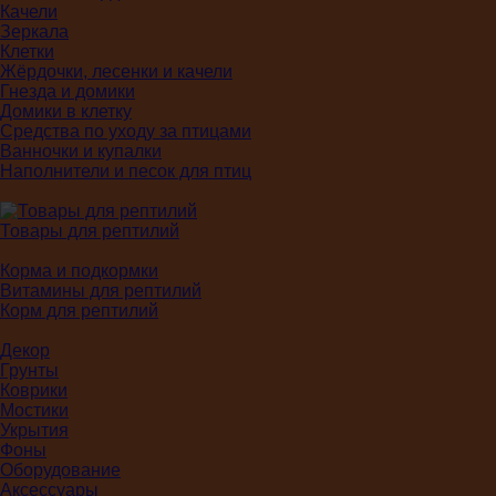
Качели
Зеркала
Клетки
Жёрдочки, лесенки и качели
Гнезда и домики
Домики в клетку
Средства по уходу за птицами
Ванночки и купалки
Наполнители и песок для птиц
Товары для рептилий
Корма и подкормки
Витамины для рептилий
Корм для рептилий
Декор
Грунты
Коврики
Мостики
Укрытия
Фоны
Оборудование
Аксессуары