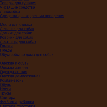
Товары для купания
Чистящие средства
Лапомойки
Средства для коррекции поведения
Места для отдыха
Лежанки для собак
Домики для собак
Коврики для собак
Лестницы для собак
Гамаки
Пледы
Обустройство дома для собак
Одежда и обувь
Одежда зимняя
Одежда летняя
Одежда демисезонная
Комбинезоны
Обувь
Носки
Трусы
Свитера
Футболки, рубашки
Свитера, толстовки