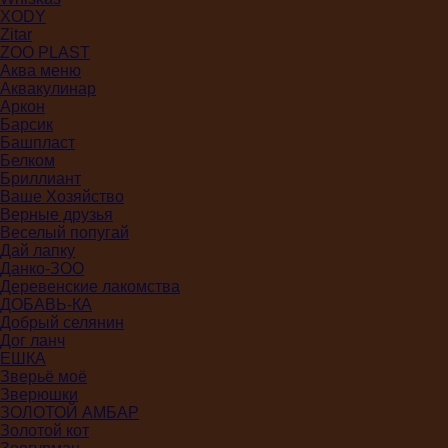
XODY
Zitar
ZOO PLAST
Аква меню
Аквакулинар
Аркон
Барсик
Башпласт
Белком
Бриллиант
Ваше Хозяйство
Верные друзья
Веселый попугай
Дай лапку
Данко-ЗОО
Деревенские лакомства
ДОБАВЬ-КА
Добрый селянин
Дог ланч
ЕШКА
Зверьё моё
Зверюшки
ЗОЛОТОЙ АМБАР
Золотой кот