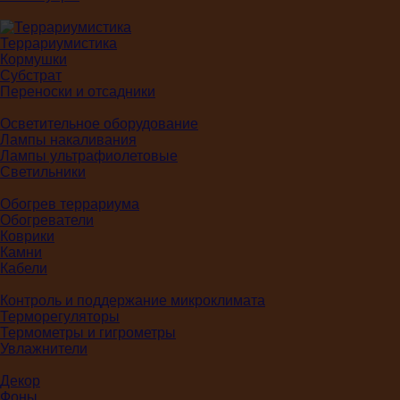
Террариумистика
Кормушки
Субстрат
Переноски и отсадники
Осветительное оборудование
Лампы накаливания
Лампы ультрафиолетовые
Светильники
Обогрев террариума
Обогреватели
Коврики
Камни
Кабели
Контроль и поддержание микроклимата
Терморегуляторы
Термометры и гигрометры
Увлажнители
Декор
Фоны