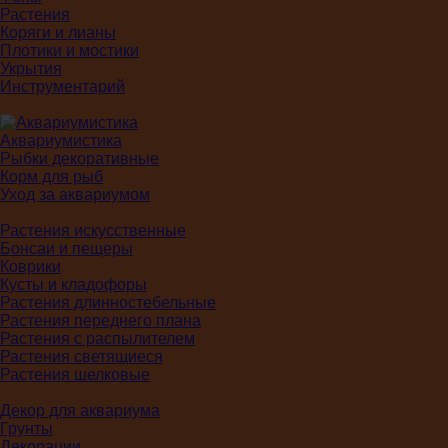
Растения
Коряги и лианы
Плотики и мостики
Укрытия
Инструментарий
Аквариумистика
Рыбки декоративные
Корм для рыб
Уход за аквариумом
Растения искусственные
Бонсаи и пещеры
Коврики
Кусты и кладофоры
Растения длинностебельные
Растения переднего плана
Растения с распылителем
Растения светящиеся
Растения шелковые
Декор для аквариума
Грунты
Декорации