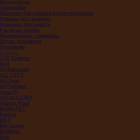
Колтунорезы
Лапомойки
Машинки для стрижки и комплектующие
Наборы для груминга
Ножницы для шерсти
Расчёски, грабли
Фурминаторы, триммеры
Щётки, пуходёрки
Пуходерки
Бренды
1 All Systems
8in1
AA Aquarium
ALL CATS
All Dogs
All Pappies
Aqua El
AQUA STORY
Atlantis Plast
BAMA PET
Barrom
BIFF
Bio-Groom
BioMenu
Blitz