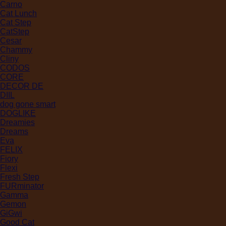
Carno
Cat Lunch
Cat Step
CatStep
Cesar
Chammy
Cliny
CODOS
CORE
DECOR DE
DIIL
dog gone smart
DOGLIKE
Dreamies
Dreams
Eva
FELIX
Fiory
Flexi
Fresh Step
FURminator
Gamma
Gemon
GiGwi
Good Cat