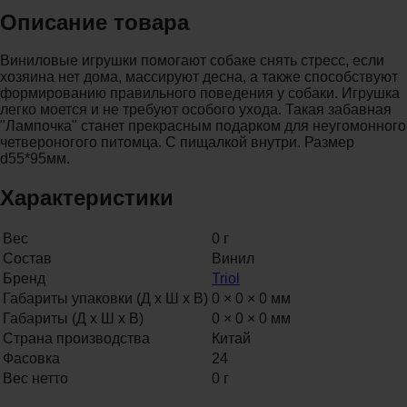
Описание товара
Виниловые игрушки помогают собаке снять стресс, если
хозяина нет дома, массируют десна, а также способствуют
формированию правильного поведения у собаки. Игрушка
легко моется и не требуют особого ухода. Такая забавная
"Лампочка" станет прекрасным подарком для неугомонного
четвероногого питомца. С пищалкой внутри. Размер
d55*95мм.
Характеристики
Вес
0 г
Состав
Винил
Бренд
Triol
Габариты упаковки (Д х Ш х В)
0 × 0 × 0 мм
Габариты (Д х Ш х В)
0 × 0 × 0 мм
Страна производства
Китай
Фасовка
24
Вес нетто
0 г