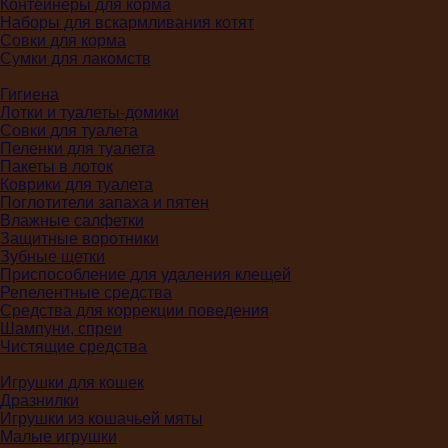
Контейнеры для корма
Наборы для вскармливания котят
Совки для корма
Сумки для лакомств
Гигиена
Лотки и туалеты-домики
Совки для туалета
Пеленки для туалета
Пакеты в лоток
Коврики для туалета
Поглотители запаха и пятен
Влажные салфетки
Защитные воротники
Зубные щетки
Приспособление для удаления клещей
Репелентные средства
Средства для коррекции поведения
Шампуни, спреи
Чистящие средства
Игрушки для кошек
Дразнилки
Игрушки из кошачьей мяты
Малые игрушки