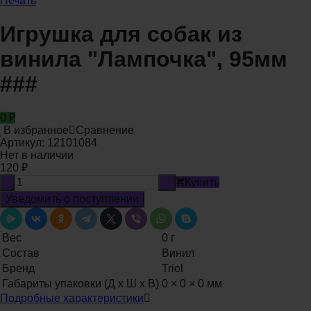
Печать
Игрушка для собак из
винила "Лампочка", 95мм
###
0
₽
В избранное
Сравнение
Артикул:
12101084
Нет в наличии
120
₽
-
+
Купить
Уведомить о поступлении
Вес
0 г
Состав
Винил
Бренд
Triol
Габариты упаковки (Д х Ш х В)
0 × 0 × 0 мм
Подробные характеристики