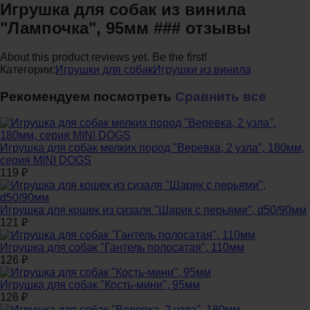
Игрушка для собак из винила
"Лампочка", 95мм ### отзывы
About this product reviews yet. Be the first!
Категории:
Игрушки для собак
Игрушки из винила
Рекомендуем посмотреть
Сравнить все
Игрушка для собак мелких пород "Веревка, 2 узла", 180мм,
серия MINI DOGS
119
₽
Игрушка для кошек из сизаля "Шарик с перьями", d50/90мм
121
₽
Игрушка для собак "Гантель полосатая", 110мм
126
₽
Игрушка для собак "Кость-мини", 95мм
126
₽