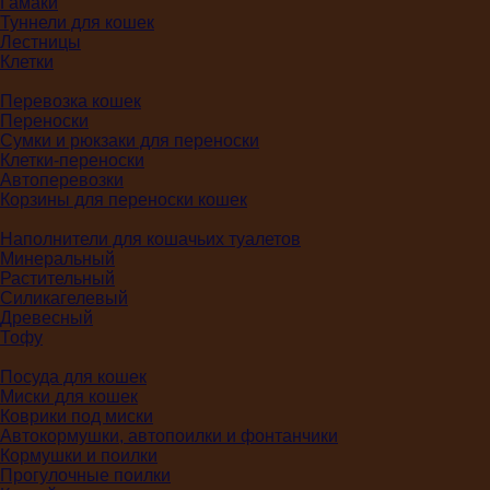
Гамаки
Туннели для кошек
Лестницы
Клетки
Перевозка кошек
Переноски
Сумки и рюкзаки для переноски
Клетки-переноски
Автоперевозки
Корзины для переноски кошек
Наполнители для кошачьих туалетов
Минеральный
Растительный
Силикагелевый
Древесный
Тофу
Посуда для кошек
Миски для кошек
Коврики под миски
Автокормушки, автопоилки и фонтанчики
Кормушки и поилки
Прогулочные поилки