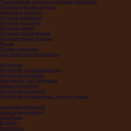
Развивающие игрушки и игровые комплексы
Игрушки в банках и тубах
Игрушки в наборах
Игрушки зефирные
Игрушки из сизаля
Игрушки мягкие
Игрушки развивающие
Интерактивные игрушки
Мыши
Удочки-дразнилки
Для самостоятельной игры
Когтеточки
Когтеточки из гофрокартона
Когтеточки-столбики
Комплексы с когтеточками
Малые когтеточки
Когтеточки из сизаля
Когтеточки из ковролина, джута и пеньки
Амуниция для кошек
Адресники и маячки
Ошейники
Шлейки
Комплекты