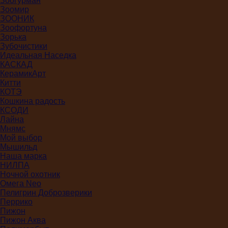
Зоогурман
Зоомир
ЗООНИК
Зоофортуна
Зорька
Зубочистики
Идеальная Наседка
КАСКАД
КерамикАрт
Китти
КОТЭ
Кошкина радость
КСОДИ
Лайна
Мнямс
Мой выбор
Мышильд
Наша марка
НИЛПА
Ночной охотник
Омега Neo
Пелигрин Доброзверики
Перрико
Пижон
Пижон Аква