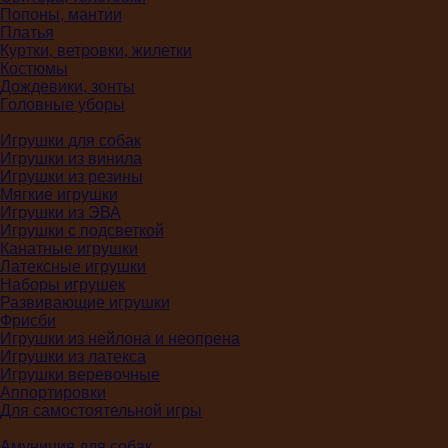
Попоны, мантии
Платья
Куртки, ветровки, жилетки
Костюмы
Дождевики, зонты
Головные уборы
Игрушки для собак
Игрушки из винила
Игрушки из резины
Мягкие игрушки
Игрушки из ЭВА
Игрушки с подсветкой
Канатные игрушки
Латексные игрушки
Наборы игрушек
Развивающие игрушки
Фрисби
Игрушки из нейлона и неопрена
Игрушки из латекса
Игрушки веревочные
Аппортировки
Для самостоятельной игры
Амуниция для собак