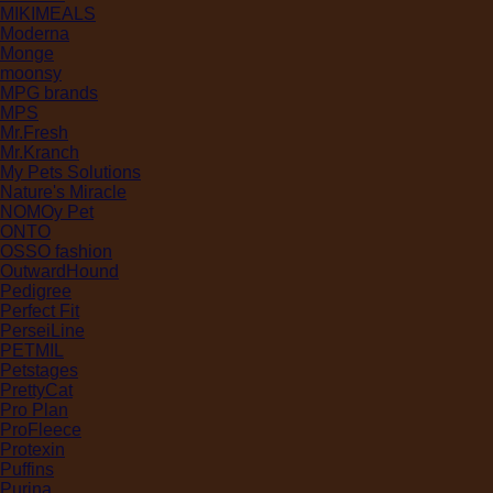
MIKIMEALS
Moderna
Monge
moonsy
MPG brands
MPS
Mr.Fresh
Mr.Kranch
My Pets Solutions
Nature's Miracle
NOMOy Pet
ONTO
OSSO fashion
OutwardHound
Pedigree
Perfect Fit
PerseiLine
PETMIL
Petstages
PrettyCat
Pro Plan
ProFleece
Protexin
Puffins
Purina