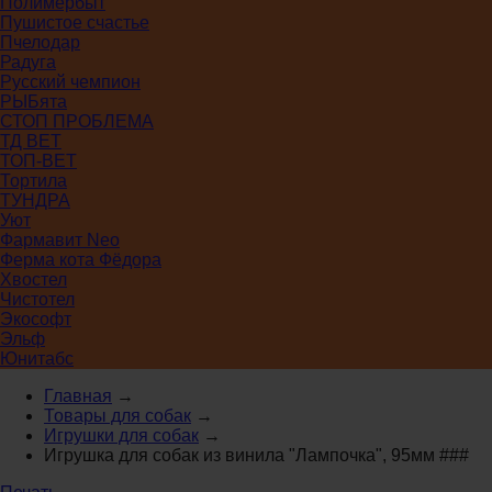
Полимербыт
Пушистое счастье
Пчелодар
Радуга
Русский чемпион
РЫБята
СТОП ПРОБЛЕМА
ТД ВЕТ
ТОП-ВЕТ
Тортила
ТУНДРА
Уют
Фармавит Neo
Ферма кота Фёдора
Хвостел
Чистотел
Экософт
Эльф
Юнитабс
Главная
→
Товары для собак
→
Игрушки для собак
→
Игрушка для собак из винила "Лампочка", 95мм ###