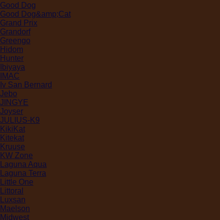
Good Dog
Good Dog&amp;Cat
Grand Prix
Grandorf
Greengo
Hidom
Hunter
Ibiyaya
IMAC
Iv San Bernard
Jebo
JINGYE
Joyser
JULIUS-K9
KikiKat
Kitekat
Kruuse
KW Zone
Laguna Aqua
Laguna Terra
Little One
Littoral
Luxsan
Maelson
Midwest