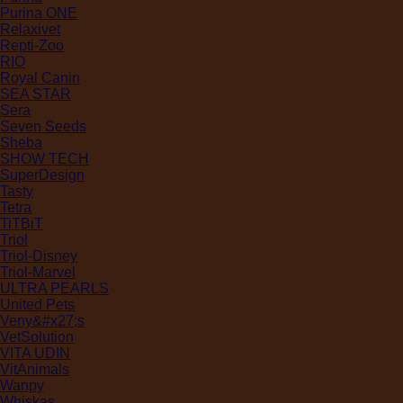
Purina ONE
Relaxivet
Repti-Zoo
RIO
Royal Canin
SEA STAR
Sera
Seven Seeds
Sheba
SHOW TECH
SuperDesign
Tasty
Tetra
TiTBiT
Triol
Triol-Disney
Triol-Marvel
ULTRA PEARLS
United Pets
Veny&#x27;s
VetSolution
VITA UDIN
VitAnimals
Wanpy
Whiskas