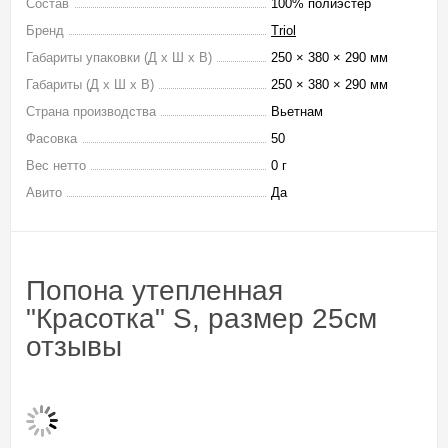
Состав
100% полиэстер
Бренд
Triol
Габариты упаковки (Д х Ш х В)
250 × 380 × 290 мм
Габариты (Д х Ш х В)
250 × 380 × 290 мм
Страна производства
Вьетнам
Фасовка
50
Вес нетто
0 г
Авито
Да
Попона утепленная
"Красотка" S, размер 25см
отзывы