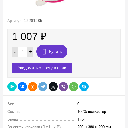
12261285
Артикул:
1 007
₽
-
+
Купить
Уведомить о поступлении
Вес
0 г
Состав
100% полиэстер
Бренд
Triol
Габариты упаковки (Д х Ш х В)
250 × 380 × 290 мм