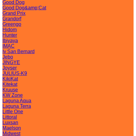
Good Dog
Good Dog&amp;Cat
Grand Prix
Grandorf
Greengo
Hidom
Hunter
Ibiyaya
IMAC
Iv San Bernard
Jebo
JINGYE
Joyser
JULIUS-K9
KikiKat
Kitekat
Kruuse
KW Zone
Laguna Aqua
Laguna Terra
Little One
Littoral
Luxsan
Maelson
Midwest