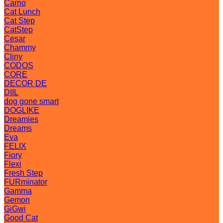
Carno
Cat Lunch
Cat Step
CatStep
Cesar
Chammy
Cliny
CODOS
CORE
DECOR DE
DIIL
dog gone smart
DOGLIKE
Dreamies
Dreams
Eva
FELIX
Fiory
Flexi
Fresh Step
FURminator
Gamma
Gemon
GiGwi
Good Cat