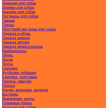
Лежанки для собак
Домики для собак
Коврики для собак
Лестницы для собак
Гамаки
Пледы
Обустройство дома для собак
Одежда и обувь
Одежда зимняя
Одежда летняя
Одежда демисезонная
Комбинезоны
Обувь
Носки
Трусы
Свитера
Футболки, рубашки
Свитера, толстовки
Попоны, мантии
Платья
Куртки, ветровки, жилетки
Костюмы
Дождевики, зонты
Головные уборы
Игрушки для собак