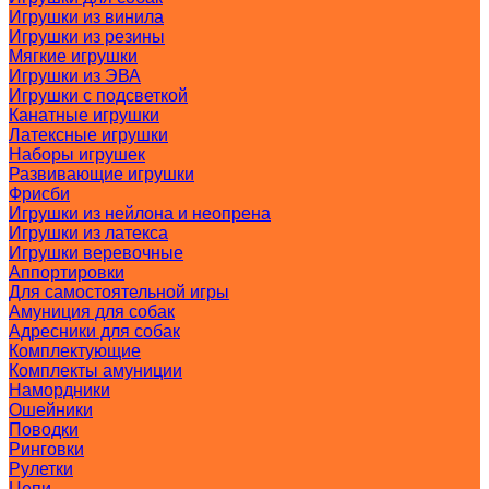
Игрушки из винила
Игрушки из резины
Мягкие игрушки
Игрушки из ЭВА
Игрушки с подсветкой
Канатные игрушки
Латексные игрушки
Наборы игрушек
Развивающие игрушки
Фрисби
Игрушки из нейлона и неопрена
Игрушки из латекса
Игрушки веревочные
Аппортировки
Для самостоятельной игры
Амуниция для собак
Адресники для собак
Комплектующие
Комплекты амуниции
Намордники
Ошейники
Поводки
Ринговки
Рулетки
Цепи