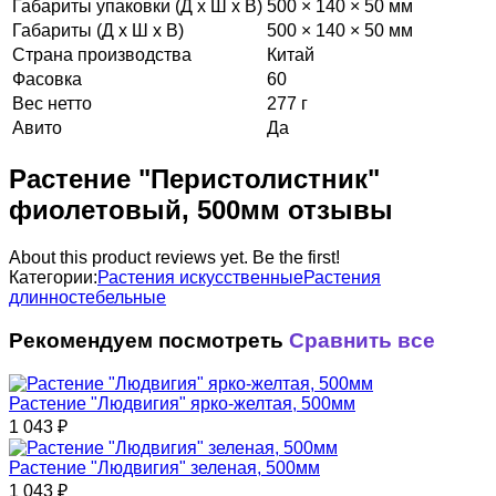
Габариты упаковки (Д х Ш х В)
500 × 140 × 50 мм
Габариты (Д х Ш х В)
500 × 140 × 50 мм
Страна производства
Китай
Фасовка
60
Вес нетто
277 г
Авито
Да
Растение "Перистолистник"
фиолетовый, 500мм отзывы
About this product reviews yet. Be the first!
Категории:
Растения искусственные
Растения
длинностебельные
Рекомендуем посмотреть
Сравнить все
Растение "Людвигия" ярко-желтая, 500мм
1 043
₽
Растение "Людвигия" зеленая, 500мм
1 043
₽