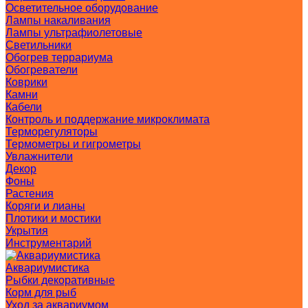
Осветительное оборудование
Лампы накаливания
Лампы ультрафиолетовые
Светильники
Обогрев террариума
Обогреватели
Коврики
Камни
Кабели
Контроль и поддержание микроклимата
Терморегуляторы
Термометры и гигрометры
Увлажнители
Декор
Фоны
Растения
Коряги и лианы
Плотики и мостики
Укрытия
Инструментарий
Аквариумистика
Рыбки декоративные
Корм для рыб
Уход за аквариумом