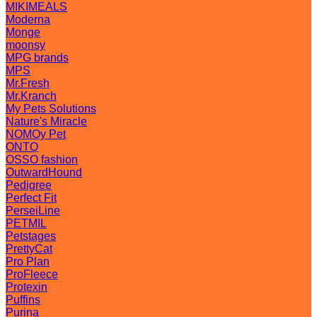
MIKIMEALS
Moderna
Monge
moonsy
MPG brands
MPS
Mr.Fresh
Mr.Kranch
My Pets Solutions
Nature's Miracle
NOMOy Pet
ONTO
OSSO fashion
OutwardHound
Pedigree
Perfect Fit
PerseiLine
PETMIL
Petstages
PrettyCat
Pro Plan
ProFleece
Protexin
Puffins
Purina