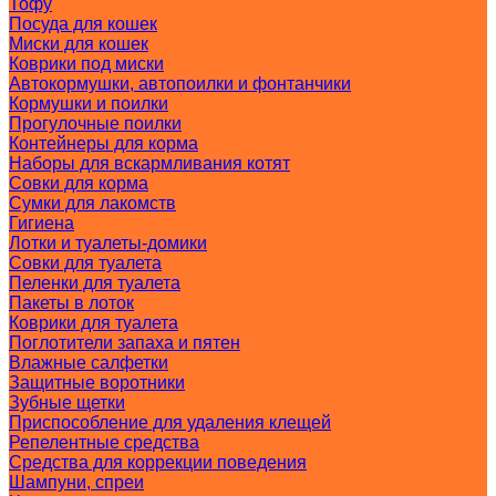
Тофу
Посуда для кошек
Миски для кошек
Коврики под миски
Автокормушки, автопоилки и фонтанчики
Кормушки и поилки
Прогулочные поилки
Контейнеры для корма
Наборы для вскармливания котят
Совки для корма
Сумки для лакомств
Гигиена
Лотки и туалеты-домики
Совки для туалета
Пеленки для туалета
Пакеты в лоток
Коврики для туалета
Поглотители запаха и пятен
Влажные салфетки
Защитные воротники
Зубные щетки
Приспособление для удаления клещей
Репелентные средства
Средства для коррекции поведения
Шампуни, спреи