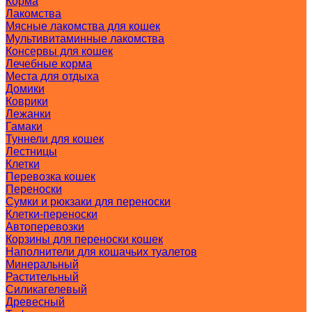
Корма
Лакомства
Мясные лакомства для кошек
Мультивитаминные лакомства
Консервы для кошек
Лечебные корма
Места для отдыха
Домики
Коврики
Лежанки
Гамаки
Туннели для кошек
Лестницы
Клетки
Перевозка кошек
Переноски
Сумки и рюкзаки для переноски
Клетки-переноски
Автоперевозки
Корзины для переноски кошек
Наполнители для кошачьих туалетов
Минеральный
Растительный
Силикагелевый
Древесный