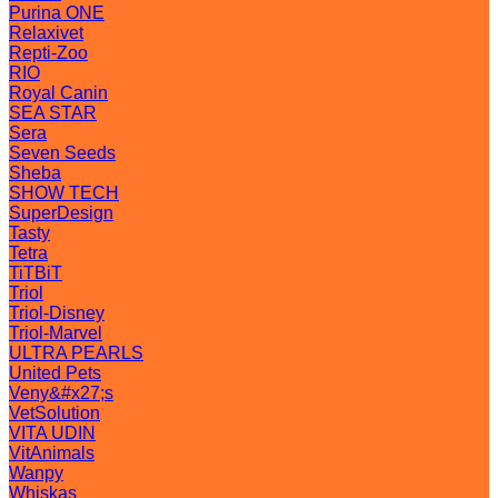
Purina ONE
Relaxivet
Repti-Zoo
RIO
Royal Canin
SEA STAR
Sera
Seven Seeds
Sheba
SHOW TECH
SuperDesign
Tasty
Tetra
TiTBiT
Triol
Triol-Disney
Triol-Marvel
ULTRA PEARLS
United Pets
Veny&#x27;s
VetSolution
VITA UDIN
VitAnimals
Wanpy
Whiskas