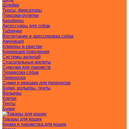
Шлейки
Тросы, фиксаторы
Поводки-рулетки
Карабины
Аксессуары для собак
Таблички
Воспитание и дрессировка собак
Амуниция
Кликеры и свистки
Коррекция поведения
Системы антилай
Спасательные жилеты
Сумочки для лакомств
Перевозка собак
Переноска
Сумки и рюкзаки для переноски
Будки, вольеры, тенты
Вольеры
Клетки
Тенты
Будки
Товары для кошек
Корма и лакомства для кошек