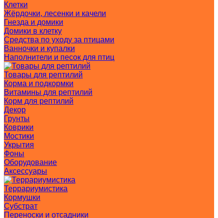
Клетки
Жёрдочки, лесенки и качели
Гнезда и домики
Домики в клетку
Средства по уходу за птицами
Ванночки и купалки
Наполнители и песок для птиц
Товары для рептилий
Корма и подкормки
Витамины для рептилий
Корм для рептилий
Декор
Грунты
Коврики
Мостики
Укрытия
Фоны
Оборудование
Аксессуары
Террариумистика
Кормушки
Субстрат
Переноски и отсадники