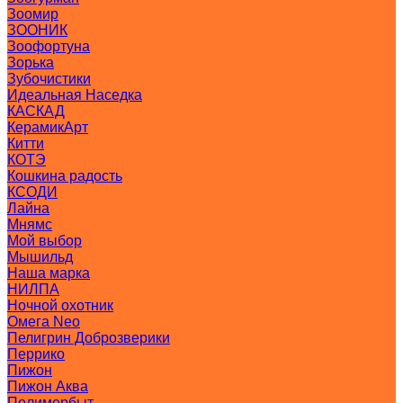
Зоомир
ЗООНИК
Зоофортуна
Зорька
Зубочистики
Идеальная Наседка
КАСКАД
КерамикАрт
Китти
КОТЭ
Кошкина радость
КСОДИ
Лайна
Мнямс
Мой выбор
Мышильд
Наша марка
НИЛПА
Ночной охотник
Омега Neo
Пелигрин Доброзверики
Перрико
Пижон
Пижон Аква
Полимербыт