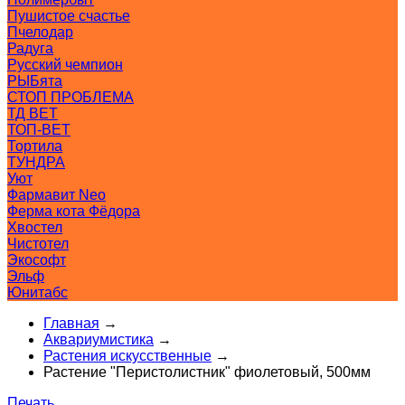
Пушистое счастье
Пчелодар
Радуга
Русский чемпион
РЫБята
СТОП ПРОБЛЕМА
ТД ВЕТ
ТОП-ВЕТ
Тортила
ТУНДРА
Уют
Фармавит Neo
Ферма кота Фёдора
Хвостел
Чистотел
Экософт
Эльф
Юнитабс
Главная
→
Аквариумистика
→
Растения искусственные
→
Растение "Перистолистник" фиолетовый, 500мм
Печать