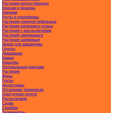
Растения искусственные
Бонсаи и пещеры
Коврики
Кусты и кладофоры
Растения длинностебельные
Растения переднего плана
Растения с распылителем
Растения светящиеся
Растения шелковые
Декор для аквариума
Грунты
Декорации
Камни
Кораллы
Натуральные ракушки
Растения
Фоны
Гроты
Аксессуары
Отсадники, переноски
Очистители грунта
Распылители
Сачки
Скребки
Термометры