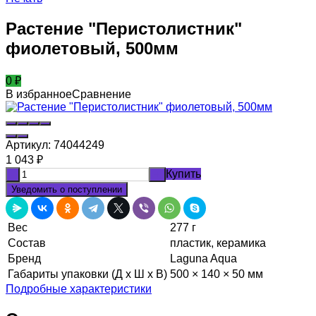
Растение "Перистолистник"
фиолетовый, 500мм
0
₽
В избранное
Сравнение
Артикул:
74044249
1 043
₽
Купить
-
+
Уведомить о поступлении
Вес
277 г
Состав
пластик, керамика
Бренд
Laguna Aqua
Габариты упаковки (Д х Ш х В)
500 × 140 × 50 мм
Подробные характеристики