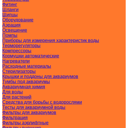
Фитинг
Шланги
Щипцы
Оборудование
Аэрация
Освещение
Помпы
Приборы для измерения характеристик воды
Терморегуляторы
Компрессоры
Кормушки автоматические
Нагреватели
Расходные материалы
Стерилизаторы
Крышки и поддоны для аквариумов
Тумбы под аквариумы
Аквариумная химия
Для воды
Для растений
Средства для борьбы с водорослями
Тесты для аквариумной воды
Фильтры для аквариумов
Фильтрация
Фильтры аэрлифтные
Фильтры внешние