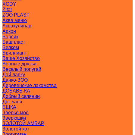
XODY
Zitar
ZOO PLAST
Аква меню
Аквакулинар
Аркон
Барсик
Башпласт
Белком
Бриллиант
Ваше Хозяйство
Верные друзья
Веселый попугай
Дай лапку
Данко-ЗОО
Деревенские лакомства
ДОБАВЬ-КА
Добрый селянин
Дог ланч
ЕШКА
Зверьё моё
Зверюшки
ЗОЛОТОЙ АМБАР
Золотой кот
Зоогурман