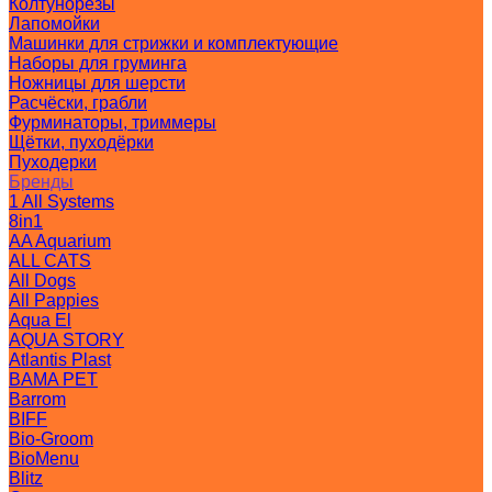
Колтунорезы
Лапомойки
Машинки для стрижки и комплектующие
Наборы для груминга
Ножницы для шерсти
Расчёски, грабли
Фурминаторы, триммеры
Щётки, пуходёрки
Пуходерки
Бренды
1 All Systems
8in1
AA Aquarium
ALL CATS
All Dogs
All Pappies
Aqua El
AQUA STORY
Atlantis Plast
BAMA PET
Barrom
BIFF
Bio-Groom
BioMenu
Blitz