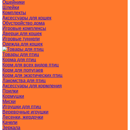
Ошейники
Шлейки
Комплекты
Аксессуары для кошек
Обустройство дома
Игровые комплексы
Дверци для кошек
Игровые туннели
Одежда для кошек
Товары для птиц
Корма для птиц
Корм для всех видов птиц
Корм для попугаев
Корм для экзотических птиц
Лакомства для птиц
Аксессуары для кормления
Поилки
Кормушки
Миски
Игрушки для птиц
Веревочные игрушки
Лесенки, жердочки
Качели
Зеркала