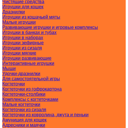
Чистящие средства
Игрушки для кошек
Дразнилки
Игрушки из кошачьей мяты
Малые игрушки
Развивающие игрушки и игровые комплексы
Игрушки в банках и тубах
Игрушки в наборах
Игрушки зефирные
Игрушки из сизаля
Игрушки мягкие
Игрушки развивающие
Интерактивные игрушки
Мыши
Удочки-дразнилки
Для самостоятельной игры
Когтеточки
Когтеточки из гофрокартона
Когтеточки-столбики
Комплексы с когтеточками
Малые когтеточки
Когтеточки из сизаля
Когтеточки из ковролина, джута и пеньки
Амуниция для кошек
Адресники и маячки