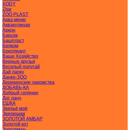
XODY
Zitar
ZOO PLAST
Аква меню
Аквакулинар
Аркон
Барсик
Башпласт
Белком
Бриллиант
Ваше Хозяйство
Верные друзья
Веселый попугай
Дай лапку
Данко-ЗОО
Деревенские лакомства
ДОБАВЬ-КА
Добрый селянин
Дог ланч
ЕШКА
Зверьё моё
Зверюшки
ЗОЛОТОЙ АМБАР
Золотой кот
Зоогурман