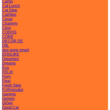
Carno
Cat Lunch
Cat Step
CatStep
Cesar
Chammy
Cliny
CODOS
CORE
DECOR DE
DIIL
dog gone smart
DOGLIKE
Dreamies
Dreams
Eva
FELIX
Fiory
Flexi
Fresh Step
FURminator
Gamma
Gemon
GiGwi
Good Cat