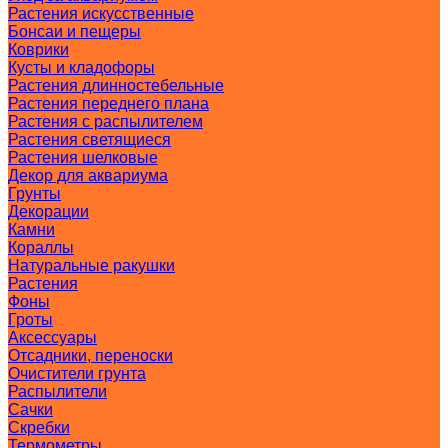
Растения искусственные
Бонсаи и пещеры
Коврики
Кусты и кладофоры
Растения длинностебельные
Растения переднего плана
Растения с распылителем
Растения светящиеся
Растения шелковые
Декор для аквариума
Грунты
Декорации
Камни
Кораллы
Натуральные ракушки
Растения
Фоны
Гроты
Аксессуары
Отсадники, переноски
Очистители грунта
Распылители
Сачки
Скребки
Термометры