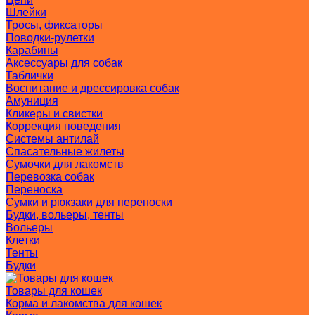
Шлейки
Тросы, фиксаторы
Поводки-рулетки
Карабины
Аксессуары для собак
Таблички
Воспитание и дрессировка собак
Амуниция
Кликеры и свистки
Коррекция поведения
Системы антилай
Спасательные жилеты
Сумочки для лакомств
Перевозка собак
Переноска
Сумки и рюкзаки для переноски
Будки, вольеры, тенты
Вольеры
Клетки
Тенты
Будки
Товары для кошек
Корма и лакомства для кошек