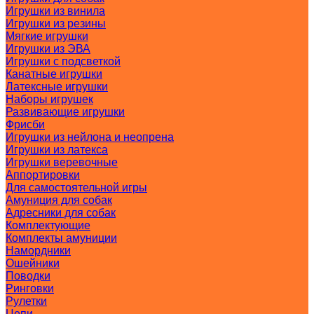
Игрушки из винила
Игрушки из резины
Мягкие игрушки
Игрушки из ЭВА
Игрушки с подсветкой
Канатные игрушки
Латексные игрушки
Наборы игрушек
Развивающие игрушки
Фрисби
Игрушки из нейлона и неопрена
Игрушки из латекса
Игрушки веревочные
Аппортировки
Для самостоятельной игры
Амуниция для собак
Адресники для собак
Комплектующие
Комплекты амуниции
Намордники
Ошейники
Поводки
Ринговки
Рулетки
Цепи