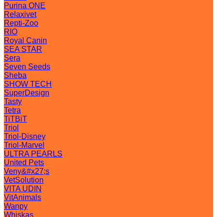
Purina ONE
Relaxivet
Repti-Zoo
RIO
Royal Canin
SEA STAR
Sera
Seven Seeds
Sheba
SHOW TECH
SuperDesign
Tasty
Tetra
TiTBiT
Triol
Triol-Disney
Triol-Marvel
ULTRA PEARLS
United Pets
Veny&#x27;s
VetSolution
VITA UDIN
VitAnimals
Wanpy
Whiskas