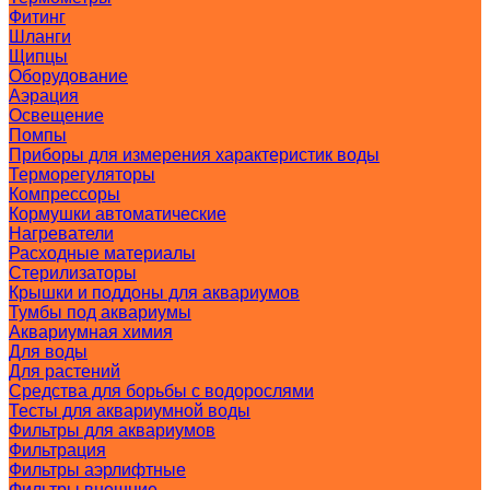
Фитинг
Шланги
Щипцы
Оборудование
Аэрация
Освещение
Помпы
Приборы для измерения характеристик воды
Терморегуляторы
Компрессоры
Кормушки автоматические
Нагреватели
Расходные материалы
Стерилизаторы
Крышки и поддоны для аквариумов
Тумбы под аквариумы
Аквариумная химия
Для воды
Для растений
Средства для борьбы с водорослями
Тесты для аквариумной воды
Фильтры для аквариумов
Фильтрация
Фильтры аэрлифтные
Фильтры внешние