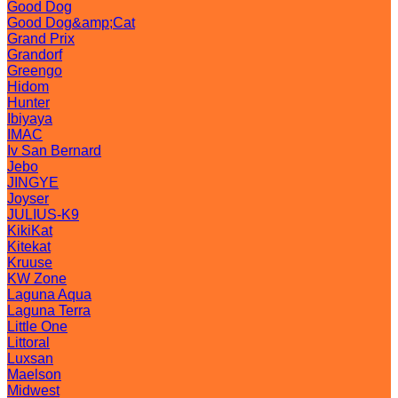
Good Dog
Good Dog&amp;Cat
Grand Prix
Grandorf
Greengo
Hidom
Hunter
Ibiyaya
IMAC
Iv San Bernard
Jebo
JINGYE
Joyser
JULIUS-K9
KikiKat
Kitekat
Kruuse
KW Zone
Laguna Aqua
Laguna Terra
Little One
Littoral
Luxsan
Maelson
Midwest