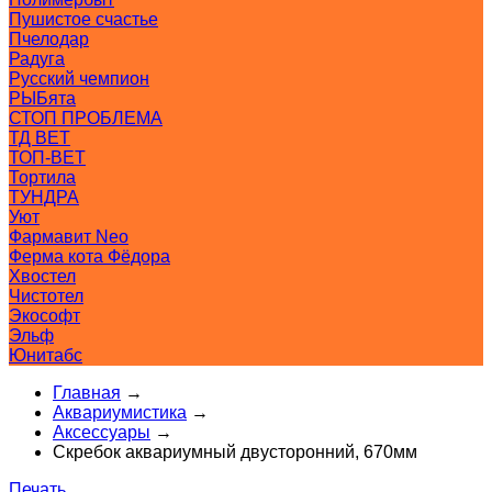
Пушистое счастье
Пчелодар
Радуга
Русский чемпион
РЫБята
СТОП ПРОБЛЕМА
ТД ВЕТ
ТОП-ВЕТ
Тортила
ТУНДРА
Уют
Фармавит Neo
Ферма кота Фёдора
Хвостел
Чистотел
Экософт
Эльф
Юнитабс
Главная
→
Аквариумистика
→
Аксессуары
→
Скребок аквариумный двусторонний, 670мм
Печать