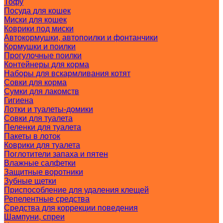
Тофу
Посуда для кошек
Миски для кошек
Коврики под миски
Автокормушки, автопоилки и фонтанчики
Кормушки и поилки
Прогулочные поилки
Контейнеры для корма
Наборы для вскармливания котят
Совки для корма
Сумки для лакомств
Гигиена
Лотки и туалеты-домики
Совки для туалета
Пеленки для туалета
Пакеты в лоток
Коврики для туалета
Поглотители запаха и пятен
Влажные салфетки
Защитные воротники
Зубные щетки
Приспособление для удаления клещей
Репелентные средства
Средства для коррекции поведения
Шампуни, спреи