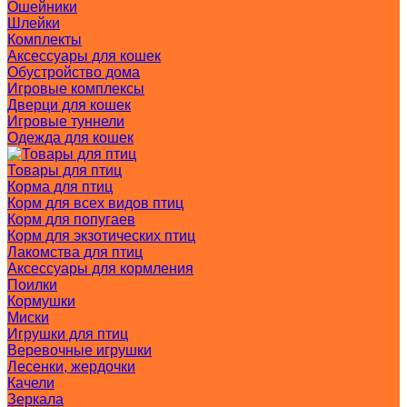
Ошейники
Шлейки
Комплекты
Аксессуары для кошек
Обустройство дома
Игровые комплексы
Дверци для кошек
Игровые туннели
Одежда для кошек
Товары для птиц
Корма для птиц
Корм для всех видов птиц
Корм для попугаев
Корм для экзотических птиц
Лакомства для птиц
Аксессуары для кормления
Поилки
Кормушки
Миски
Игрушки для птиц
Веревочные игрушки
Лесенки, жердочки
Качели
Зеркала