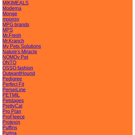
MIKIMEALS
Moderna
Monge
moonsy
MPG brands
MPS
Mr.Fresh
Mr.Kranch
My Pets Solutions
Nature's Miracle
NOMOy Pet
ONTO
OSSO fashion
OutwardHound
Pedigree
Perfect Fit
PerseiLine
PETMIL
Petstages
PrettyCat
Pro Plan
ProFleece
Protexin
Puffins
Purina