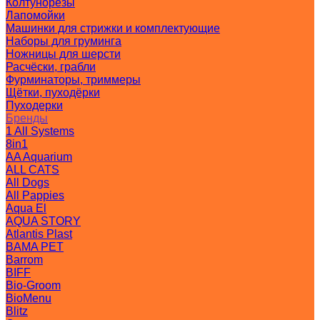
Колтунорезы
Лапомойки
Машинки для стрижки и комплектующие
Наборы для груминга
Ножницы для шерсти
Расчёски, грабли
Фурминаторы, триммеры
Щётки, пуходёрки
Пуходерки
Бренды
1 All Systems
8in1
AA Aquarium
ALL CATS
All Dogs
All Pappies
Aqua El
AQUA STORY
Atlantis Plast
BAMA PET
Barrom
BIFF
Bio-Groom
BioMenu
Blitz