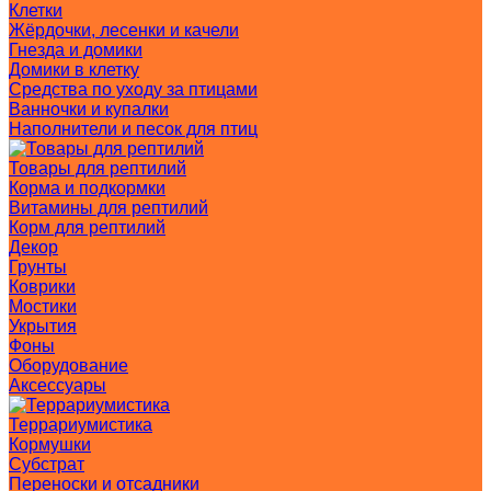
Клетки
Жёрдочки, лесенки и качели
Гнезда и домики
Домики в клетку
Средства по уходу за птицами
Ванночки и купалки
Наполнители и песок для птиц
Товары для рептилий
Корма и подкормки
Витамины для рептилий
Корм для рептилий
Декор
Грунты
Коврики
Мостики
Укрытия
Фоны
Оборудование
Аксессуары
Террариумистика
Кормушки
Субстрат
Переноски и отсадники