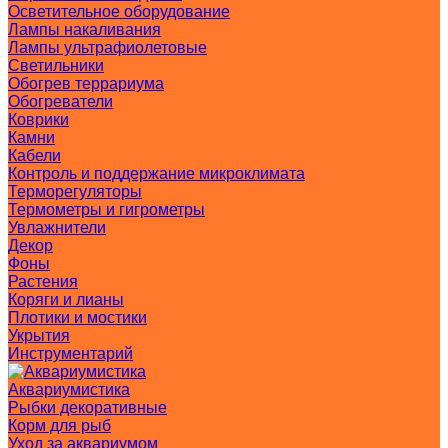
Осветительное оборудование
Лампы накаливания
Лампы ультрафиолетовые
Светильники
Обогрев террариума
Обогреватели
Коврики
Камни
Кабели
Контроль и поддержание микроклимата
Терморегуляторы
Термометры и гигрометры
Увлажнители
Декор
Фоны
Растения
Коряги и лианы
Плотики и мостики
Укрытия
Инструментарий
Аквариумистика
Рыбки декоративные
Корм для рыб
Уход за аквариумом