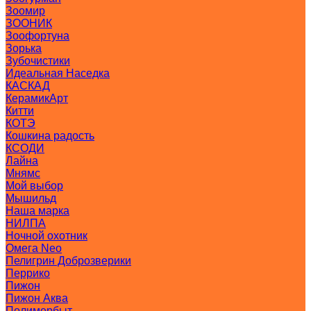
Зоомир
ЗООНИК
Зоофортуна
Зорька
Зубочистики
Идеальная Наседка
КАСКАД
КерамикАрт
Китти
КОТЭ
Кошкина радость
КСОДИ
Лайна
Мнямс
Мой выбор
Мышильд
Наша марка
НИЛПА
Ночной охотник
Омега Neo
Пелигрин Доброзверики
Перрико
Пижон
Пижон Аква
Полимербыт