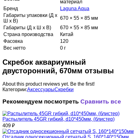
материал
Бренд
Laguna Aqua
Габариты упаковки (Д х
670 × 55 × 85 мм
Ш х В)
Габариты (Д х Ш х В)
670 × 55 × 85 мм
Страна производства
Китай
Фасовка
120
Вес нетто
0 г
Скребок аквариумный
двусторонний, 670мм отзывы
About this product reviews yet. Be the first!
Категории:
Аксессуары
Скребки
Рекомендуем посмотреть
Сравнить все
Распылитель 45GR гибкий, d10*450мм, (блистер)
409
₽
Отсадник односекционный сетчатый S, 160*140*150мм