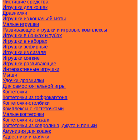
Чистящие средства
Игрушки для кошек
Дразнилки
Игрушки из кошачьей мяты
Малые игрушки
Развивающие игрушки и игровые комплексы
Игрушки в банках и тубах
Игрушки в наборах
Игрушки зефирные
Игрушки из сизаля
Игрушки мягкие
Игрушки развивающие
Интерактивные игрушки
Мыши
Удочки-дразнилки
Для самостоятельной игры
Когтеточки
Когтеточки из гофрокартона
Когтеточки-столбики
Комплексы с когтеточками
Малые когтеточки
Когтеточки из сизаля
Когтеточки из ковролина, джута и пеньки
Амуниция для кошек
Адресники и маячки