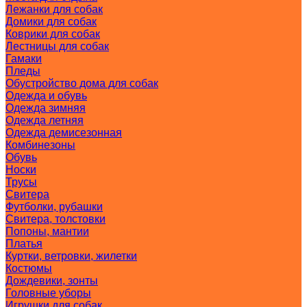
Лежанки для собак
Домики для собак
Коврики для собак
Лестницы для собак
Гамаки
Пледы
Обустройство дома для собак
Одежда и обувь
Одежда зимняя
Одежда летняя
Одежда демисезонная
Комбинезоны
Обувь
Носки
Трусы
Свитера
Футболки, рубашки
Свитера, толстовки
Попоны, мантии
Платья
Куртки, ветровки, жилетки
Костюмы
Дождевики, зонты
Головные уборы
Игрушки для собак