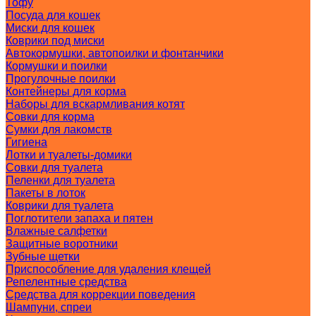
Тофу
Посуда для кошек
Миски для кошек
Коврики под миски
Автокормушки, автопоилки и фонтанчики
Кормушки и поилки
Прогулочные поилки
Контейнеры для корма
Наборы для вскармливания котят
Совки для корма
Сумки для лакомств
Гигиена
Лотки и туалеты-домики
Совки для туалета
Пеленки для туалета
Пакеты в лоток
Коврики для туалета
Поглотители запаха и пятен
Влажные салфетки
Защитные воротники
Зубные щетки
Приспособление для удаления клещей
Репелентные средства
Средства для коррекции поведения
Шампуни, спреи