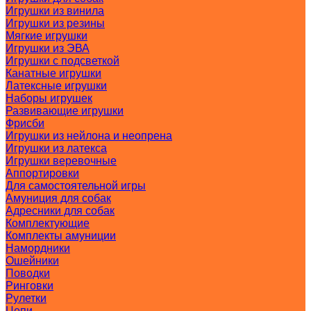
Игрушки из винила
Игрушки из резины
Мягкие игрушки
Игрушки из ЭВА
Игрушки с подсветкой
Канатные игрушки
Латексные игрушки
Наборы игрушек
Развивающие игрушки
Фрисби
Игрушки из нейлона и неопрена
Игрушки из латекса
Игрушки веревочные
Аппортировки
Для самостоятельной игры
Амуниция для собак
Адресники для собак
Комплектующие
Комплекты амуниции
Намордники
Ошейники
Поводки
Ринговки
Рулетки
Цепи