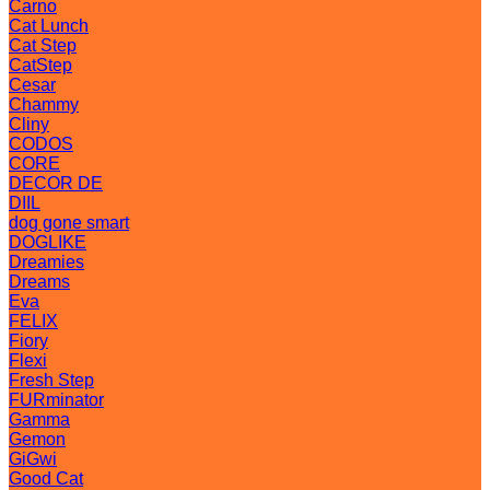
Carno
Cat Lunch
Cat Step
CatStep
Cesar
Chammy
Cliny
CODOS
CORE
DECOR DE
DIIL
dog gone smart
DOGLIKE
Dreamies
Dreams
Eva
FELIX
Fiory
Flexi
Fresh Step
FURminator
Gamma
Gemon
GiGwi
Good Cat