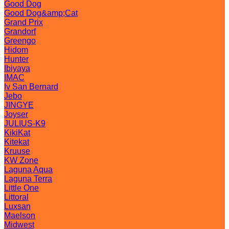
Good Dog
Good Dog&amp;Cat
Grand Prix
Grandorf
Greengo
Hidom
Hunter
Ibiyaya
IMAC
Iv San Bernard
Jebo
JINGYE
Joyser
JULIUS-K9
KikiKat
Kitekat
Kruuse
KW Zone
Laguna Aqua
Laguna Terra
Little One
Littoral
Luxsan
Maelson
Midwest