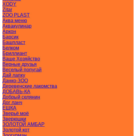
XODY
Zitar
ZOO PLAST
Аква меню
Аквакулинар
Аркон
Барсик
Башпласт
Белком
Бриллиант
Ваше Хозяйство
Верные друзья
Веселый попугай
Дай лапку
Данко-ЗОО
Деревенские лакомства
ДОБАВЬ-КА
Добрый селянин
Дог ланч
ЕШКА
Зверьё моё
Зверюшки
ЗОЛОТОЙ АМБАР
Золотой кот
Зоогурман