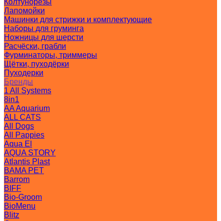
Колтунорезы
Лапомойки
Машинки для стрижки и комплектующие
Наборы для груминга
Ножницы для шерсти
Расчёски, грабли
Фурминаторы, триммеры
Щётки, пуходёрки
Пуходерки
Бренды
1 All Systems
8in1
AA Aquarium
ALL CATS
All Dogs
All Pappies
Aqua El
AQUA STORY
Atlantis Plast
BAMA PET
Barrom
BIFF
Bio-Groom
BioMenu
Blitz