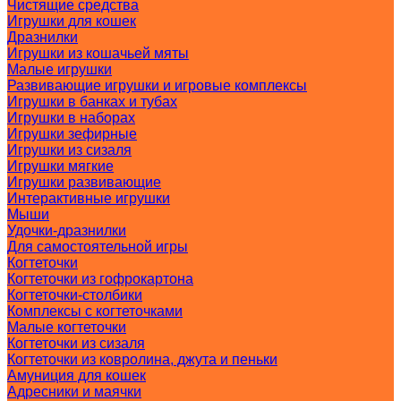
Чистящие средства
Игрушки для кошек
Дразнилки
Игрушки из кошачьей мяты
Малые игрушки
Развивающие игрушки и игровые комплексы
Игрушки в банках и тубах
Игрушки в наборах
Игрушки зефирные
Игрушки из сизаля
Игрушки мягкие
Игрушки развивающие
Интерактивные игрушки
Мыши
Удочки-дразнилки
Для самостоятельной игры
Когтеточки
Когтеточки из гофрокартона
Когтеточки-столбики
Комплексы с когтеточками
Малые когтеточки
Когтеточки из сизаля
Когтеточки из ковролина, джута и пеньки
Амуниция для кошек
Адресники и маячки