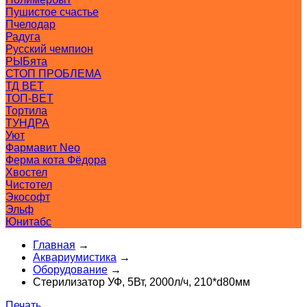
Пушистое счастье
Пчелодар
Радуга
Русский чемпион
РЫБята
СТОП ПРОБЛЕМА
ТД ВЕТ
ТОП-ВЕТ
Тортила
ТУНДРА
Уют
Фармавит Neo
Ферма кота Фёдора
Хвостел
Чистотел
Экософт
Эльф
Юнитабс
Главная
→
Аквариумистика
→
Оборудование
→
Стерилизатор УФ, 5Вт, 2000л/ч, 210*d80мм
Печать