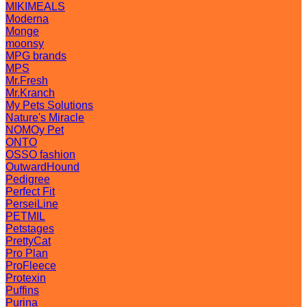
MIKIMEALS
Moderna
Monge
moonsy
MPG brands
MPS
Mr.Fresh
Mr.Kranch
My Pets Solutions
Nature's Miracle
NOMOy Pet
ONTO
OSSO fashion
OutwardHound
Pedigree
Perfect Fit
PerseiLine
PETMIL
Petstages
PrettyCat
Pro Plan
ProFleece
Protexin
Puffins
Purina