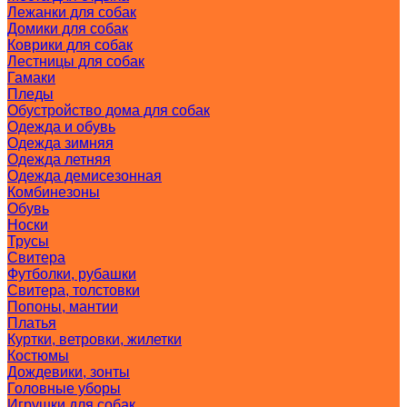
Лежанки для собак
Домики для собак
Коврики для собак
Лестницы для собак
Гамаки
Пледы
Обустройство дома для собак
Одежда и обувь
Одежда зимняя
Одежда летняя
Одежда демисезонная
Комбинезоны
Обувь
Носки
Трусы
Свитера
Футболки, рубашки
Свитера, толстовки
Попоны, мантии
Платья
Куртки, ветровки, жилетки
Костюмы
Дождевики, зонты
Головные уборы
Игрушки для собак