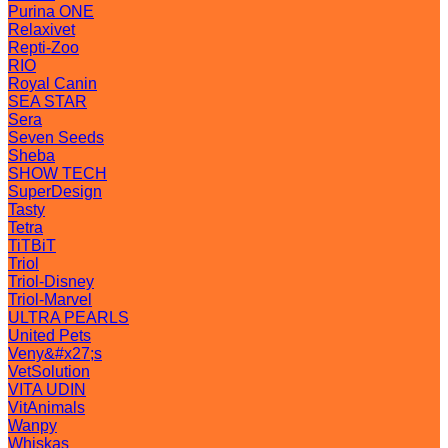
Purina ONE
Relaxivet
Repti-Zoo
RIO
Royal Canin
SEA STAR
Sera
Seven Seeds
Sheba
SHOW TECH
SuperDesign
Tasty
Tetra
TiTBiT
Triol
Triol-Disney
Triol-Marvel
ULTRA PEARLS
United Pets
Veny&#x27;s
VetSolution
VITA UDIN
VitAnimals
Wanpy
Whiskas