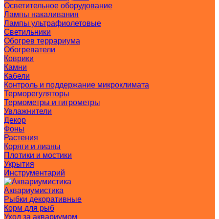
Осветительное оборудование
Лампы накаливания
Лампы ультрафиолетовые
Светильники
Обогрев террариума
Обогреватели
Коврики
Камни
Кабели
Контроль и поддержание микроклимата
Терморегуляторы
Термометры и гигрометры
Увлажнители
Декор
Фоны
Растения
Коряги и лианы
Плотики и мостики
Укрытия
Инструментарий
Аквариумистика
Рыбки декоративные
Корм для рыб
Уход за аквариумом