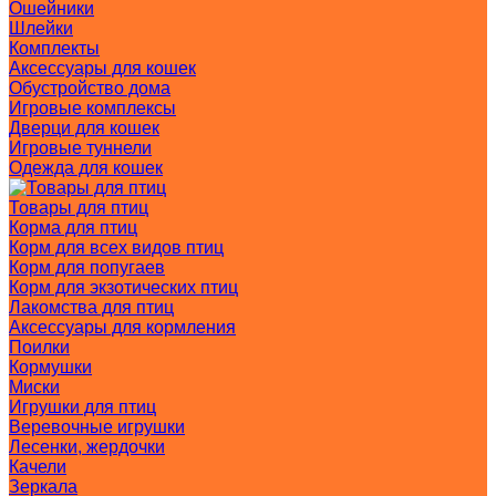
Ошейники
Шлейки
Комплекты
Аксессуары для кошек
Обустройство дома
Игровые комплексы
Дверци для кошек
Игровые туннели
Одежда для кошек
Товары для птиц
Корма для птиц
Корм для всех видов птиц
Корм для попугаев
Корм для экзотических птиц
Лакомства для птиц
Аксессуары для кормления
Поилки
Кормушки
Миски
Игрушки для птиц
Веревочные игрушки
Лесенки, жердочки
Качели
Зеркала