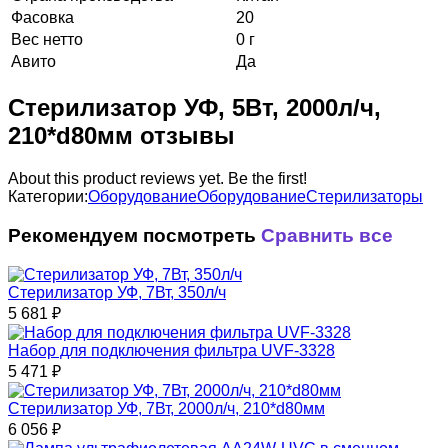
Фасовка
20
Вес нетто
0 г
Авито
Да
Стерилизатор УФ, 5Вт, 2000л/ч,
210*d80мм отзывы
About this product reviews yet. Be the first!
Категории:
Оборудование
Оборудование
Стерилизаторы
Рекомендуем посмотреть
Сравнить все
Стерилизатор УФ, 7Вт, 350л/ч
5 681
₽
Набор для подключения фильтра UVF-3328
5 471
₽
Стерилизатор УФ, 7Вт, 2000л/ч, 210*d80мм
6 056
₽