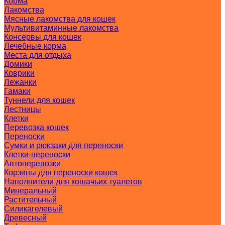
Корма
Лакомства
Мясные лакомства для кошек
Мультивитаминные лакомства
Консервы для кошек
Лечебные корма
Места для отдыха
Домики
Коврики
Лежанки
Гамаки
Туннели для кошек
Лестницы
Клетки
Перевозка кошек
Переноски
Сумки и рюкзаки для переноски
Клетки-переноски
Автоперевозки
Корзины для переноски кошек
Наполнители для кошачьих туалетов
Минеральный
Растительный
Силикагелевый
Древесный