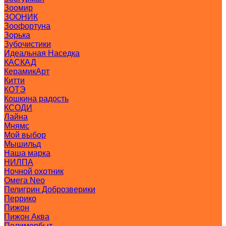
Зоомир
ЗООНИК
Зоофортуна
Зорька
Зубочистики
Идеальная Наседка
КАСКАД
КерамикАрт
Китти
КОТЭ
Кошкина радость
КСОДИ
Лайна
Мнямс
Мой выбор
Мышильд
Наша марка
НИЛПА
Ночной охотник
Омега Neo
Пелигрин Доброзверики
Перрико
Пижон
Пижон Аква
Полимербыт