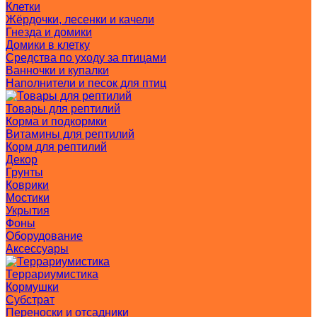
Клетки
Жёрдочки, лесенки и качели
Гнезда и домики
Домики в клетку
Средства по уходу за птицами
Ванночки и купалки
Наполнители и песок для птиц
Товары для рептилий
Корма и подкормки
Витамины для рептилий
Корм для рептилий
Декор
Грунты
Коврики
Мостики
Укрытия
Фоны
Оборудование
Аксессуары
Террариумистика
Кормушки
Субстрат
Переноски и отсадники