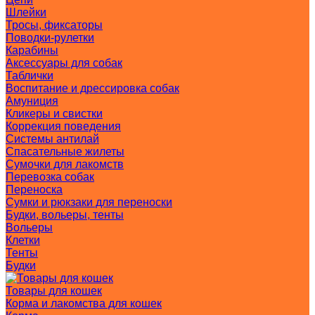
Шлейки
Тросы, фиксаторы
Поводки-рулетки
Карабины
Аксессуары для собак
Таблички
Воспитание и дрессировка собак
Амуниция
Кликеры и свистки
Коррекция поведения
Системы антилай
Спасательные жилеты
Сумочки для лакомств
Перевозка собак
Переноска
Сумки и рюкзаки для переноски
Будки, вольеры, тенты
Вольеры
Клетки
Тенты
Будки
Товары для кошек
Корма и лакомства для кошек