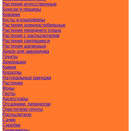
Растения искусственные
Бонсаи и пещеры
Коврики
Кусты и кладофоры
Растения длинностебельные
Растения переднего плана
Растения с распылителем
Растения светящиеся
Растения шелковые
Декор для аквариума
Грунты
Декорации
Камни
Кораллы
Натуральные ракушки
Растения
Фоны
Гроты
Аксессуары
Отсадники, переноски
Очистители грунта
Распылители
Сачки
Скребки
Термометры