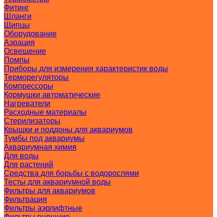
Фитинг
Шланги
Щипцы
Оборудование
Аэрация
Освещение
Помпы
Приборы для измерения характеристик воды
Терморегуляторы
Компрессоры
Кормушки автоматические
Нагреватели
Расходные материалы
Стерилизаторы
Крышки и поддоны для аквариумов
Тумбы под аквариумы
Аквариумная химия
Для воды
Для растений
Средства для борьбы с водорослями
Тесты для аквариумной воды
Фильтры для аквариумов
Фильтрация
Фильтры аэрлифтные
Фильтры внешние