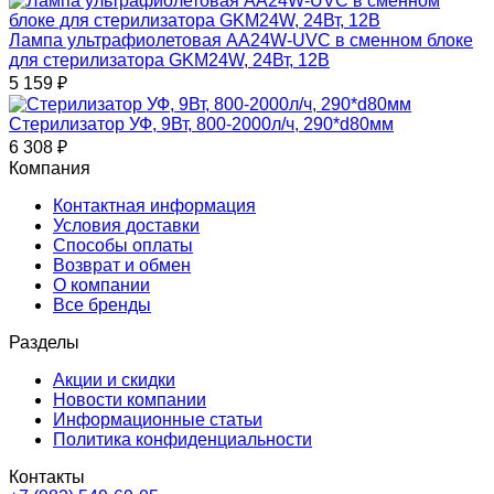
Лампа ультрафиолетовая AA24W-UVC в сменном блоке
для стерилизатора GKM24W, 24Вт, 12В
5 159
₽
Стерилизатор УФ, 9Вт, 800-2000л/ч, 290*d80мм
6 308
₽
Компания
Контактная информация
Условия доставки
Способы оплаты
Возврат и обмен
О компании
Все бренды
Разделы
Акции и скидки
Новости компании
Информационные статьи
Политика конфиденциальности
Контакты