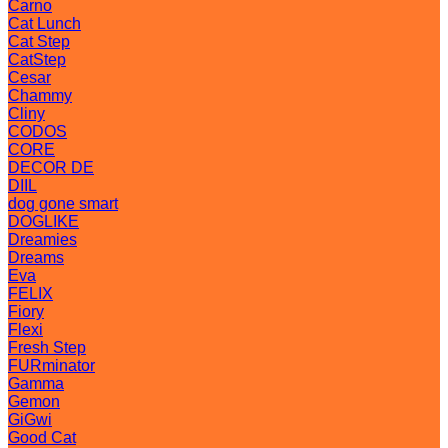
Carno
Cat Lunch
Cat Step
CatStep
Cesar
Chammy
Cliny
CODOS
CORE
DECOR DE
DIIL
dog gone smart
DOGLIKE
Dreamies
Dreams
Eva
FELIX
Fiory
Flexi
Fresh Step
FURminator
Gamma
Gemon
GiGwi
Good Cat