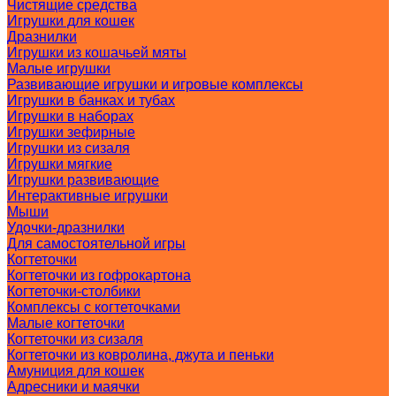
Чистящие средства
Игрушки для кошек
Дразнилки
Игрушки из кошачьей мяты
Малые игрушки
Развивающие игрушки и игровые комплексы
Игрушки в банках и тубах
Игрушки в наборах
Игрушки зефирные
Игрушки из сизаля
Игрушки мягкие
Игрушки развивающие
Интерактивные игрушки
Мыши
Удочки-дразнилки
Для самостоятельной игры
Когтеточки
Когтеточки из гофрокартона
Когтеточки-столбики
Комплексы с когтеточками
Малые когтеточки
Когтеточки из сизаля
Когтеточки из ковролина, джута и пеньки
Амуниция для кошек
Адресники и маячки