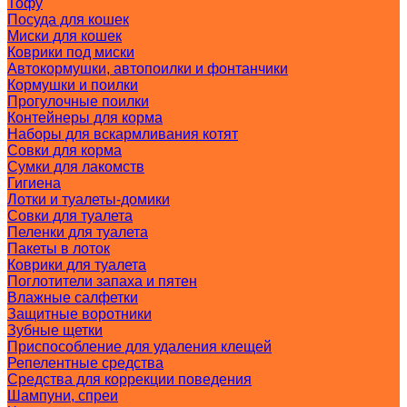
Тофу
Посуда для кошек
Миски для кошек
Коврики под миски
Автокормушки, автопоилки и фонтанчики
Кормушки и поилки
Прогулочные поилки
Контейнеры для корма
Наборы для вскармливания котят
Совки для корма
Сумки для лакомств
Гигиена
Лотки и туалеты-домики
Совки для туалета
Пеленки для туалета
Пакеты в лоток
Коврики для туалета
Поглотители запаха и пятен
Влажные салфетки
Защитные воротники
Зубные щетки
Приспособление для удаления клещей
Репелентные средства
Средства для коррекции поведения
Шампуни, спреи