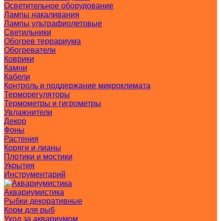
Осветительное оборудование
Лампы накаливания
Лампы ультрафиолетовые
Светильники
Обогрев террариума
Обогреватели
Коврики
Камни
Кабели
Контроль и поддержание микроклимата
Терморегуляторы
Термометры и гигрометры
Увлажнители
Декор
Фоны
Растения
Коряги и лианы
Плотики и мостики
Укрытия
Инструментарий
Аквариумистика
Рыбки декоративные
Корм для рыб
Уход за аквариумом