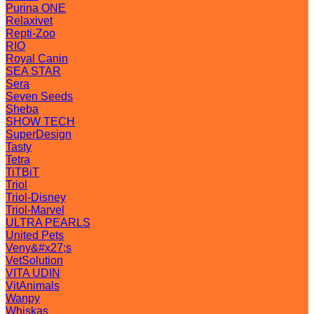
Purina ONE
Relaxivet
Repti-Zoo
RIO
Royal Canin
SEA STAR
Sera
Seven Seeds
Sheba
SHOW TECH
SuperDesign
Tasty
Tetra
TiTBiT
Triol
Triol-Disney
Triol-Marvel
ULTRA PEARLS
United Pets
Veny&#x27;s
VetSolution
VITA UDIN
VitAnimals
Wanpy
Whiskas