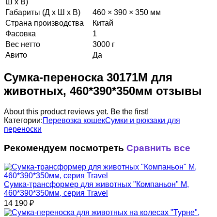
Ш х В)
Габариты (Д х Ш х В)
460 × 390 × 350 мм
Страна производства
Китай
Фасовка
1
Вес нетто
3000 г
Авито
Да
Сумка-переноска 30171M для
животных, 460*390*350мм отзывы
About this product reviews yet. Be the first!
Категории:
Перевозка кошек
Сумки и рюкзаки для
переноски
Рекомендуем посмотреть
Сравнить все
Сумка-трансформер для животных "Компаньон" M,
460*390*350мм, серия Travel
14 190
₽