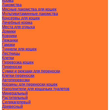
Корма
Лакомства
Мясные лакомства для кошек
Мультивитаминные лакомства
Консервы для кошек
Лечебные корма
Места для отдыха
Домики
Коврики
Лежанки
Гамаки
Туннели для кошек
Лестницы
Клетки
Перевозка кошек
Переноски
Сумки и рюкзаки для переноски
Клетки-переноски
Автоперевозки
Корзины для переноски кошек
Наполнители для кошачьих туалетов
Минеральный
Растительный
Силикагелевый
Древесный