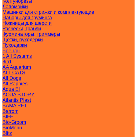
Колтунорезы
Лапомойки
Машинки для стрижки и комплектующие
Наборы для груминга
Ножницы для шерсти
Расчёски, грабли
Фурминаторы, триммеры
Щётки, пуходёрки
Пуходерки
Бренды
1 All Systems
8in1
AA Aquarium
ALL CATS
All Dogs
All Pappies
Aqua El
AQUA STORY
Atlantis Plast
BAMA PET
Barrom
BIFF
Bio-Groom
BioMenu
Blitz