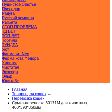
Пушистое счастье
Пчелодар
Радуга
Русский чемпион
РЫБята
СТОП ПРОБЛЕМА
ТД ВЕТ
ТОП-ВЕТ
Тортила
ТУНДРА
Уют
Фармавит Neo
Ферма кота Фёдора
Хвостел
Чистотел
Экософт
Эльф
Юнитабс
Главная
→
Товары для кошек
→
Перевозка кошек
→
Сумка-переноска 30171M для животных,
460*390*350мм