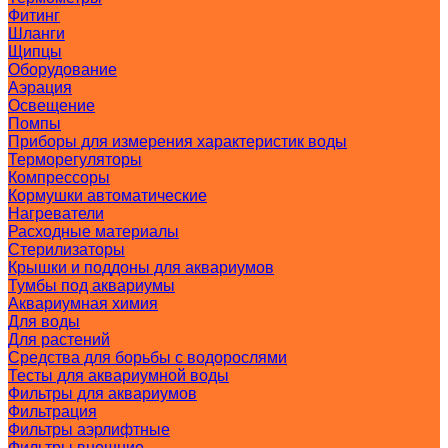
Фитинг
Шланги
Щипцы
Оборудование
Аэрация
Освещение
Помпы
Приборы для измерения характеристик воды
Терморегуляторы
Компрессоры
Кормушки автоматические
Нагреватели
Расходные материалы
Стерилизаторы
Крышки и поддоны для аквариумов
Тумбы под аквариумы
Аквариумная химия
Для воды
Для растений
Средства для борьбы с водорослями
Тесты для аквариумной воды
Фильтры для аквариумов
Фильтрация
Фильтры аэрлифтные
Фильтры внешние