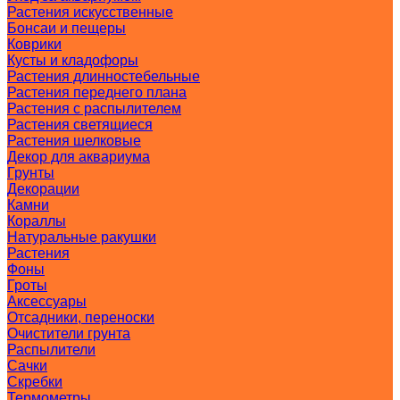
Растения искусственные
Бонсаи и пещеры
Коврики
Кусты и кладофоры
Растения длинностебельные
Растения переднего плана
Растения с распылителем
Растения светящиеся
Растения шелковые
Декор для аквариума
Грунты
Декорации
Камни
Кораллы
Натуральные ракушки
Растения
Фоны
Гроты
Аксессуары
Отсадники, переноски
Очистители грунта
Распылители
Сачки
Скребки
Термометры