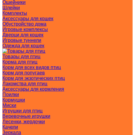
Ошейники
Шлейки
Комплекты
Аксессуары для кошек
Обустройство дома
Игровые комплексы
Дверци для кошек
Игровые туннели
Одежда для кошек
Товары для птиц
Корма для птиц
Корм для всех видов птиц
Корм для попугаев
Корм для экзотических птиц
Лакомства для птиц
Аксессуары для кормления
Поилки
Кормушки
Миски
Игрушки для птиц
Веревочные игрушки
Лесенки, жердочки
Качели
Зеркала