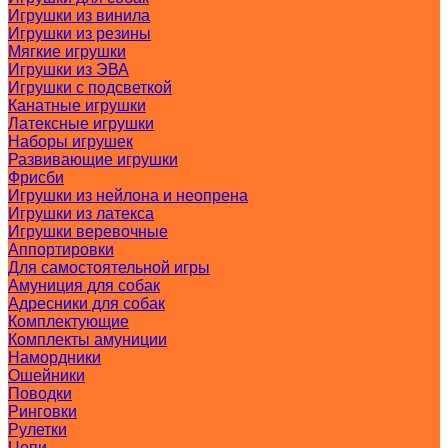
Игрушки из винила
Игрушки из резины
Мягкие игрушки
Игрушки из ЭВА
Игрушки с подсветкой
Канатные игрушки
Латексные игрушки
Наборы игрушек
Развивающие игрушки
Фрисби
Игрушки из нейлона и неопрена
Игрушки из латекса
Игрушки веревочные
Аппортировки
Для самостоятельной игры
Амуниция для собак
Адресники для собак
Комплектующие
Комплекты амуниции
Намордники
Ошейники
Поводки
Ринговки
Рулетки
Цепи