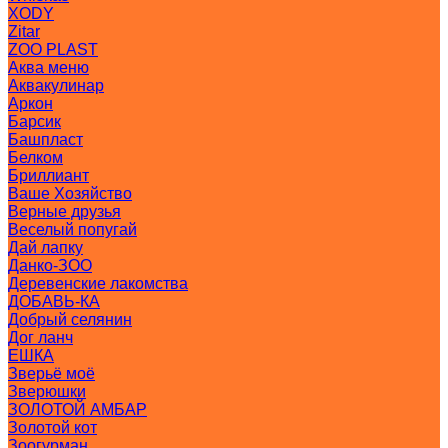
XODY
Zitar
ZOO PLAST
Аква меню
Аквакулинар
Аркон
Барсик
Башпласт
Белком
Бриллиант
Ваше Хозяйство
Верные друзья
Веселый попугай
Дай лапку
Данко-ЗОО
Деревенские лакомства
ДОБАВЬ-КА
Добрый селянин
Дог ланч
ЕШКА
Зверьё моё
Зверюшки
ЗОЛОТОЙ АМБАР
Золотой кот
Зоогурман