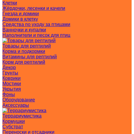
Клетки
Жёрдочки, лесенки и качели
Гнезда и домики
Домики в клетку
Средства по уходу за птицами
Ванночки и купалки
Наполнители и песок для птиц
Товары для рептилий
Корма и подкормки
Витамины для рептилий
Корм для рептилий
Декор
Грунты
Коврики
Мостики
Укрытия
Фоны
Оборудование
Аксессуары
Террариумистика
Кормушки
Субстрат
Переноски и отсадники