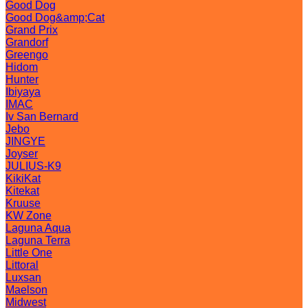
Good Dog
Good Dog&amp;Cat
Grand Prix
Grandorf
Greengo
Hidom
Hunter
Ibiyaya
IMAC
Iv San Bernard
Jebo
JINGYE
Joyser
JULIUS-K9
KikiKat
Kitekat
Kruuse
KW Zone
Laguna Aqua
Laguna Terra
Little One
Littoral
Luxsan
Maelson
Midwest