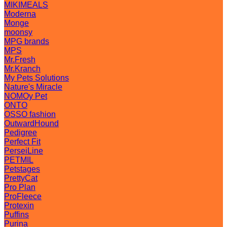
MIKIMEALS
Moderna
Monge
moonsy
MPG brands
MPS
Mr.Fresh
Mr.Kranch
My Pets Solutions
Nature's Miracle
NOMOy Pet
ONTO
OSSO fashion
OutwardHound
Pedigree
Perfect Fit
PerseiLine
PETMIL
Petstages
PrettyCat
Pro Plan
ProFleece
Protexin
Puffins
Purina