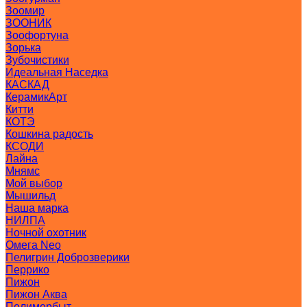
Зоомир
ЗООНИК
Зоофортуна
Зорька
Зубочистики
Идеальная Наседка
КАСКАД
КерамикАрт
Китти
КОТЭ
Кошкина радость
КСОДИ
Лайна
Мнямс
Мой выбор
Мышильд
Наша марка
НИЛПА
Ночной охотник
Омега Neo
Пелигрин Доброзверики
Перрико
Пижон
Пижон Аква
Полимербыт