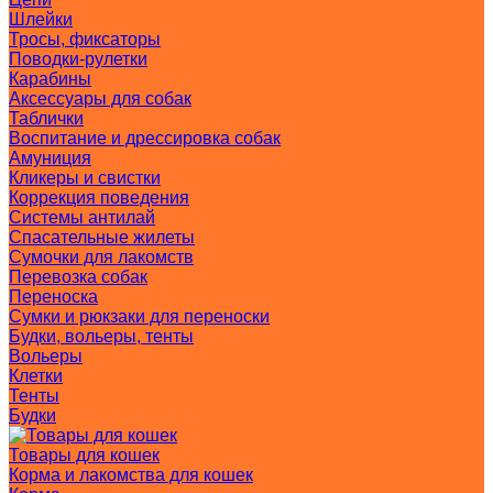
Шлейки
Тросы, фиксаторы
Поводки-рулетки
Карабины
Аксессуары для собак
Таблички
Воспитание и дрессировка собак
Амуниция
Кликеры и свистки
Коррекция поведения
Системы антилай
Спасательные жилеты
Сумочки для лакомств
Перевозка собак
Переноска
Сумки и рюкзаки для переноски
Будки, вольеры, тенты
Вольеры
Клетки
Тенты
Будки
Товары для кошек
Корма и лакомства для кошек