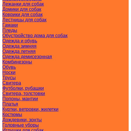
Лежанки для собак
Домики для собак
Коврики для собак
Лестницы для собак
Гамаки
Пледы
Обустройство дома для собак
Одежда и обувь
Одежда зимняя
Одежда летняя
Одежда демисезонная
Комбинезоны
Обувь
Носки
Трусы
Свитера
Футболки, рубашки
Свитера, толстовки
Попоны, мантии
Платья
Куртки, ветровки, жилетки
Костюмы
Дождевики, зонты
Головные уборы
Игрушки для собак