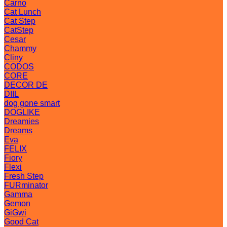
Carno
Cat Lunch
Cat Step
CatStep
Cesar
Chammy
Cliny
CODOS
CORE
DECOR DE
DIIL
dog gone smart
DOGLIKE
Dreamies
Dreams
Eva
FELIX
Fiory
Flexi
Fresh Step
FURminator
Gamma
Gemon
GiGwi
Good Cat