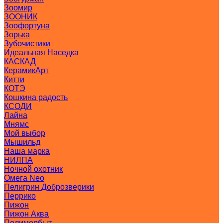
Зоомир
ЗООНИК
Зоофортуна
Зорька
Зубочистики
Идеальная Наседка
КАСКАД
КерамикАрт
Китти
КОТЭ
Кошкина радость
КСОДИ
Лайна
Мнямс
Мой выбор
Мышильд
Наша марка
НИЛПА
Ночной охотник
Омега Neo
Пелигрин Доброзверики
Перрико
Пижон
Пижон Аква
Полимербыт