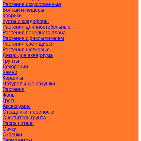
Растения искусственные
Бонсаи и пещеры
Коврики
Кусты и кладофоры
Растения длинностебельные
Растения переднего плана
Растения с распылителем
Растения светящиеся
Растения шелковые
Декор для аквариума
Грунты
Декорации
Камни
Кораллы
Натуральные ракушки
Растения
Фоны
Гроты
Аксессуары
Отсадники, переноски
Очистители грунта
Распылители
Сачки
Скребки
Термометры