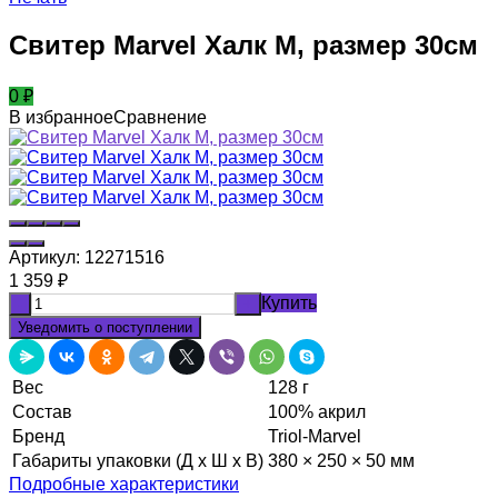
Свитер Marvel Халк M, размер 30см
0
₽
В избранное
Сравнение
Артикул:
12271516
1 359
₽
Купить
-
+
Уведомить о поступлении
Вес
128 г
Состав
100% акрил
Бренд
Triol-Marvel
Габариты упаковки (Д х Ш х В)
380 × 250 × 50 мм
Подробные характеристики