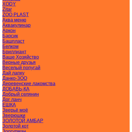
XODY
Zitar
ZOO PLAST
Аква меню
Аквакулинар
Аркон
Барсик
Башпласт
Белком
Бриллиант
Ваше Хозяйство
Верные друзья
Веселый попугай
Дай лапку
Данко-ЗОО
Деревенские лакомства
ДОБАВЬ-КА
Добрый селянин
Дог ланч
ЕШКА
Зверьё моё
Зверюшки
ЗОЛОТОЙ АМБАР
Золотой кот
Зоогурман