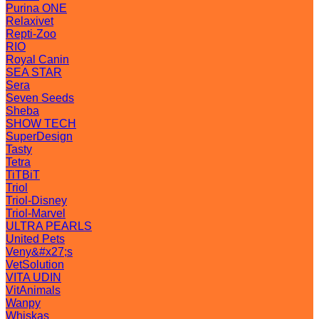
Purina ONE
Relaxivet
Repti-Zoo
RIO
Royal Canin
SEA STAR
Sera
Seven Seeds
Sheba
SHOW TECH
SuperDesign
Tasty
Tetra
TiTBiT
Triol
Triol-Disney
Triol-Marvel
ULTRA PEARLS
United Pets
Veny&#x27;s
VetSolution
VITA UDIN
VitAnimals
Wanpy
Whiskas