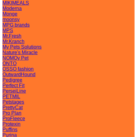
MIKIMEALS
Moderna
Monge
moonsy
MPG brands
MPS
Mr.Fresh
Mr.Kranch
My Pets Solutions
Nature's Miracle
NOMOy Pet
ONTO
OSSO fashion
OutwardHound
Pedigree
Perfect Fit
PerseiLine
PETMIL
Petstages
PrettyCat
Pro Plan
ProFleece
Protexin
Puffins
Purina