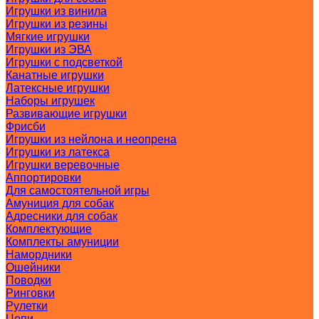
Игрушки из винила
Игрушки из резины
Мягкие игрушки
Игрушки из ЭВА
Игрушки с подсветкой
Канатные игрушки
Латексные игрушки
Наборы игрушек
Развивающие игрушки
Фрисби
Игрушки из нейлона и неопрена
Игрушки из латекса
Игрушки веревочные
Аппортировки
Для самостоятельной игры
Амуниция для собак
Адресники для собак
Комплектующие
Комплекты амуниции
Намордники
Ошейники
Поводки
Ринговки
Рулетки
Цепи