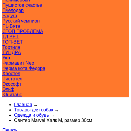
Пушистое счастье
Пчелодар
Радуга
Русский чемпион
РЫБята
СТОП ПРОБЛЕМА
ТД ВЕТ
ТОП-ВЕТ
Тортила
ТУНДРА
Уют
Фармавит Neo
Ферма кота Фёдора
Хвостел
Чистотел
Экософт
Эльф
Юнитабс
Главная
→
Товары для собак
→
Одежда и обувь
→
Свитер Marvel Халк M, размер 30см
Печать