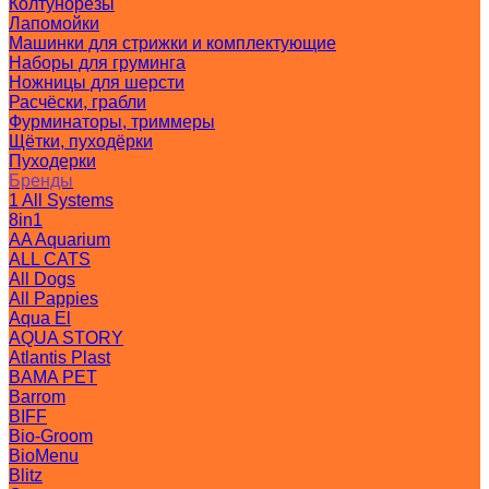
Колтунорезы
Лапомойки
Машинки для стрижки и комплектующие
Наборы для груминга
Ножницы для шерсти
Расчёски, грабли
Фурминаторы, триммеры
Щётки, пуходёрки
Пуходерки
Бренды
1 All Systems
8in1
AA Aquarium
ALL CATS
All Dogs
All Pappies
Aqua El
AQUA STORY
Atlantis Plast
BAMA PET
Barrom
BIFF
Bio-Groom
BioMenu
Blitz