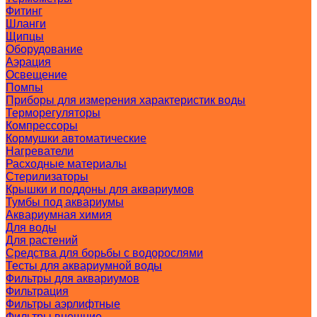
Фитинг
Шланги
Щипцы
Оборудование
Аэрация
Освещение
Помпы
Приборы для измерения характеристик воды
Терморегуляторы
Компрессоры
Кормушки автоматические
Нагреватели
Расходные материалы
Стерилизаторы
Крышки и поддоны для аквариумов
Тумбы под аквариумы
Аквариумная химия
Для воды
Для растений
Средства для борьбы с водорослями
Тесты для аквариумной воды
Фильтры для аквариумов
Фильтрация
Фильтры аэрлифтные
Фильтры внешние