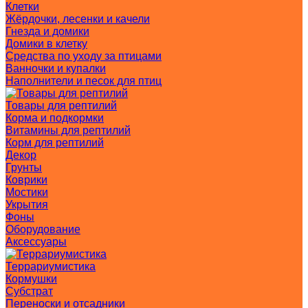
Клетки
Жёрдочки, лесенки и качели
Гнезда и домики
Домики в клетку
Средства по уходу за птицами
Ванночки и купалки
Наполнители и песок для птиц
Товары для рептилий
Корма и подкормки
Витамины для рептилий
Корм для рептилий
Декор
Грунты
Коврики
Мостики
Укрытия
Фоны
Оборудование
Аксессуары
Террариумистика
Кормушки
Субстрат
Переноски и отсадники