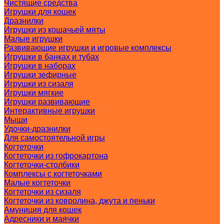
Чистящие средства
Игрушки для кошек
Дразнилки
Игрушки из кошачьей мяты
Малые игрушки
Развивающие игрушки и игровые комплексы
Игрушки в банках и тубах
Игрушки в наборах
Игрушки зефирные
Игрушки из сизаля
Игрушки мягкие
Игрушки развивающие
Интерактивные игрушки
Мыши
Удочки-дразнилки
Для самостоятельной игры
Когтеточки
Когтеточки из гофрокартона
Когтеточки-столбики
Комплексы с когтеточками
Малые когтеточки
Когтеточки из сизаля
Когтеточки из ковролина, джута и пеньки
Амуниция для кошек
Адресники и маячки