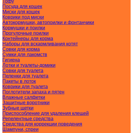
Тофу
Посуда для кошек
Миски для кошек
Коврики под миски
Автокормушки, автопоилки и фонтанчики
Кормушки и поилки
Прогулочные поилки
Контейнеры для корма
Наборы для вскармливания котят
Совки для корма
Сумки для лакомств
Гигиена
Лотки и туалеты-домики
Совки для туалета
Пеленки для туалета
Пакеты в лоток
Коврики для туалета
Поглотители запаха и пятен
Влажные салфетки
Защитные воротники
Зубные щетки
Приспособление для удаления клещей
Репелентные средства
Средства для коррекции поведения
Шампуни, спреи