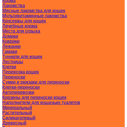
Корма
Лакомства
Мясные лакомства для кошек
Мультивитаминные лакомства
Консервы для кошек
Лечебные корма
Места для отдыха
Домики
Коврики
Лежанки
Гамаки
Туннели для кошек
Лестницы
Клетки
Перевозка кошек
Переноски
Сумки и рюкзаки для переноски
Клетки-переноски
Автоперевозки
Корзины для переноски кошек
Наполнители для кошачьих туалетов
Минеральный
Растительный
Силикагелевый
Древесный