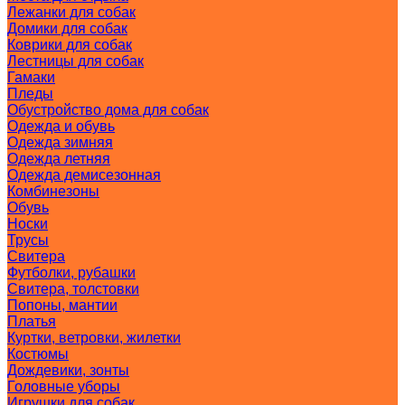
Лежанки для собак
Домики для собак
Коврики для собак
Лестницы для собак
Гамаки
Пледы
Обустройство дома для собак
Одежда и обувь
Одежда зимняя
Одежда летняя
Одежда демисезонная
Комбинезоны
Обувь
Носки
Трусы
Свитера
Футболки, рубашки
Свитера, толстовки
Попоны, мантии
Платья
Куртки, ветровки, жилетки
Костюмы
Дождевики, зонты
Головные уборы
Игрушки для собак