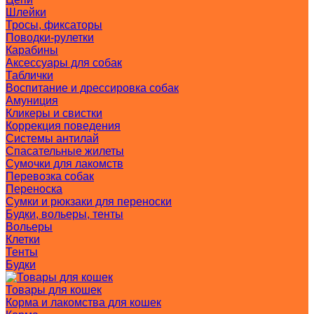
Шлейки
Тросы, фиксаторы
Поводки-рулетки
Карабины
Аксессуары для собак
Таблички
Воспитание и дрессировка собак
Амуниция
Кликеры и свистки
Коррекция поведения
Системы антилай
Спасательные жилеты
Сумочки для лакомств
Перевозка собак
Переноска
Сумки и рюкзаки для переноски
Будки, вольеры, тенты
Вольеры
Клетки
Тенты
Будки
Товары для кошек
Корма и лакомства для кошек