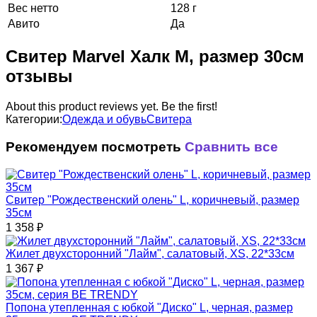
Вес нетто
128 г
Авито
Да
Свитер Marvel Халк M, размер 30см
отзывы
About this product reviews yet. Be the first!
Категории:
Одежда и обувь
Свитера
Рекомендуем посмотреть
Сравнить все
Свитер "Рождественский олень" L, коричневый, размер
35см
1 358
₽
Жилет двухсторонний "Лайм", салатовый, XS, 22*33см
1 367
₽
Попона утепленная с юбкой "Диско" L, черная, размер