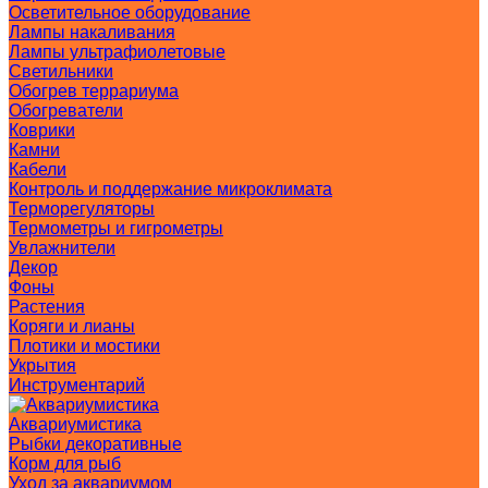
Осветительное оборудование
Лампы накаливания
Лампы ультрафиолетовые
Светильники
Обогрев террариума
Обогреватели
Коврики
Камни
Кабели
Контроль и поддержание микроклимата
Терморегуляторы
Термометры и гигрометры
Увлажнители
Декор
Фоны
Растения
Коряги и лианы
Плотики и мостики
Укрытия
Инструментарий
Аквариумистика
Рыбки декоративные
Корм для рыб
Уход за аквариумом