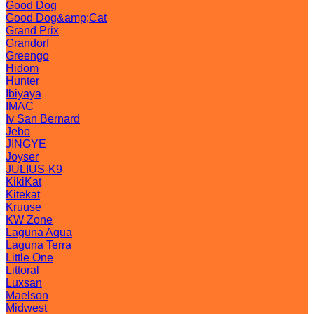
Good Dog
Good Dog&amp;Cat
Grand Prix
Grandorf
Greengo
Hidom
Hunter
Ibiyaya
IMAC
Iv San Bernard
Jebo
JINGYE
Joyser
JULIUS-K9
KikiKat
Kitekat
Kruuse
KW Zone
Laguna Aqua
Laguna Terra
Little One
Littoral
Luxsan
Maelson
Midwest