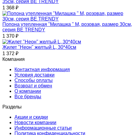
35см, серия BE TRENDY
1 368
₽
Попона утепленная "Милашка " M, розовая, размер 30см,
серия BE TRENDY
1 370
₽
Жилет "Неон" желтый L, 30*40см
1 372
₽
Компания
Контактная информация
Условия доставки
Способы оплаты
Возврат и обмен
О компании
Все бренды
Разделы
Акции и скидки
Новости компании
Информационные статьи
Политика конфиденциальности