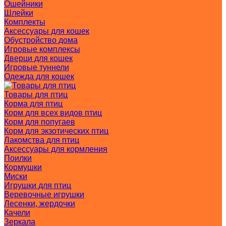
Ошейники
Шлейки
Комплекты
Аксессуары для кошек
Обустройство дома
Игровые комплексы
Дверци для кошек
Игровые туннели
Одежда для кошек
Товары для птиц
Корма для птиц
Корм для всех видов птиц
Корм для попугаев
Корм для экзотических птиц
Лакомства для птиц
Аксессуары для кормления
Поилки
Кормушки
Миски
Игрушки для птиц
Веревочные игрушки
Лесенки, жердочки
Качели
Зеркала