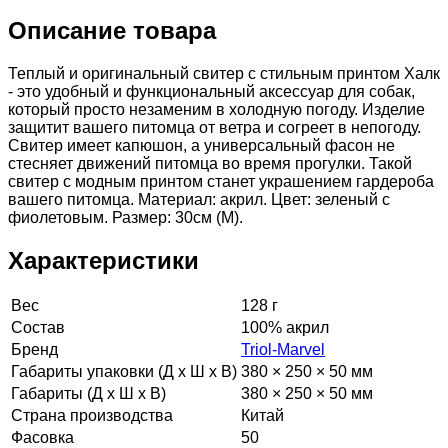
Описание товара
Теплый и оригинальный свитер с стильным принтом Халк
- это удобный и функциональный аксессуар для собак,
который просто незаменим в холодную погоду. Изделие
защитит вашего питомца от ветра и согреет в непогоду.
Свитер имеет капюшон, а универсальный фасон не
стесняет движений питомца во время прогулки. Такой
свитер с модным принтом станет украшением гардероба
вашего питомца. Материал: акрил. Цвет: зеленый с
фиолетовым. Размер: 30см (M).
Характеристики
Вес
128 г
Состав
100% акрил
Бренд
Triol-Marvel
Габариты упаковки (Д х Ш х В)
380 × 250 × 50 мм
Габариты (Д х Ш х В)
380 × 250 × 50 мм
Страна производства
Китай
Фасовка
50