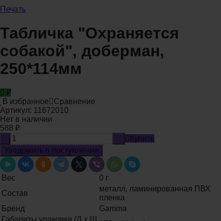
Печать
Табличка "Охраняется
собакой", доберман,
250*114мм
0
₽
В избранное
Сравнение
Артикул:
11672010
Нет в наличии
588
₽
-
+
Купить
Уведомить о поступлении
Вес
0 г
металл, ламинированная ПВХ
Состав
пленка
Бренд
Gamma
Габариты упаковки (Д х Ш