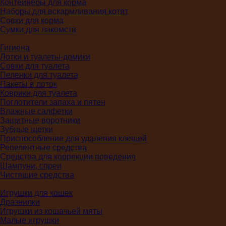
Контейнеры для корма
Наборы для вскармливания котят
Совки для корма
Сумки для лакомств
Гигиена
Лотки и туалеты-домики
Совки для туалета
Пеленки для туалета
Пакеты в лоток
Коврики для туалета
Поглотители запаха и пятен
Влажные салфетки
Защитные воротники
Зубные щетки
Приспособление для удаления клещей
Репелентные средства
Средства для коррекции поведения
Шампуни, спреи
Чистящие средства
Игрушки для кошек
Дразнилки
Игрушки из кошачьей мяты
Малые игрушки