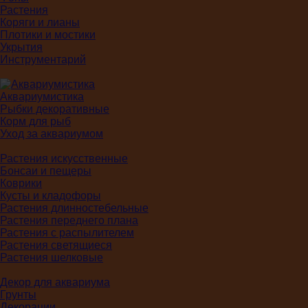
Растения
Коряги и лианы
Плотики и мостики
Укрытия
Инструментарий
Аквариумистика
Рыбки декоративные
Корм для рыб
Уход за аквариумом
Растения искусственные
Бонсаи и пещеры
Коврики
Кусты и кладофоры
Растения длинностебельные
Растения переднего плана
Растения с распылителем
Растения светящиеся
Растения шелковые
Декор для аквариума
Грунты
Декорации