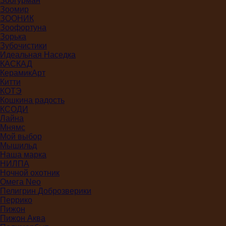
Зоогурман
Зоомир
ЗООНИК
Зоофортуна
Зорька
Зубочистики
Идеальная Наседка
КАСКАД
КерамикАрт
Китти
КОТЭ
Кошкина радость
КСОДИ
Лайна
Мнямс
Мой выбор
Мышильд
Наша марка
НИЛПА
Ночной охотник
Омега Neo
Пелигрин Доброзверики
Перрико
Пижон
Пижон Аква