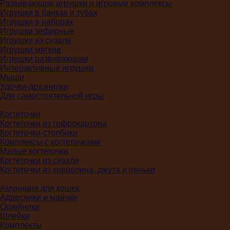
Развивающие игрушки и игровые комплексы
Игрушки в банках и тубах
Игрушки в наборах
Игрушки зефирные
Игрушки из сизаля
Игрушки мягкие
Игрушки развивающие
Интерактивные игрушки
Мыши
Удочки-дразнилки
Для самостоятельной игры
Когтеточки
Когтеточки из гофрокартона
Когтеточки-столбики
Комплексы с когтеточками
Малые когтеточки
Когтеточки из сизаля
Когтеточки из ковролина, джута и пеньки
Амуниция для кошек
Адресники и маячки
Ошейники
Шлейки
Комплекты