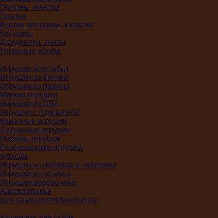
Попоны, мантии
Платья
Куртки, ветровки, жилетки
Костюмы
Дождевики, зонты
Головные уборы
Игрушки для собак
Игрушки из винила
Игрушки из резины
Мягкие игрушки
Игрушки из ЭВА
Игрушки с подсветкой
Канатные игрушки
Латексные игрушки
Наборы игрушек
Развивающие игрушки
Фрисби
Игрушки из нейлона и неопрена
Игрушки из латекса
Игрушки веревочные
Аппортировки
Для самостоятельной игры
Амуниция для собак