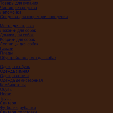
Товары для купания
Чистящие средства
Лапомойки
Средства для коррекции поведения
Места для отдыха
Лежанки для собак
Домики для собак
Коврики для собак
Лестницы для собак
Гамаки
Пледы
Обустройство дома для собак
Одежда и обувь
Одежда зимняя
Одежда летняя
Одежда демисезонная
Комбинезоны
Обувь
Носки
Трусы
Свитера
Футболки, рубашки
Свитера, толстовки