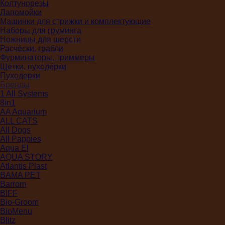
Колтунорезы
Лапомойки
Машинки для стрижки и комплектующие
Наборы для груминга
Ножницы для шерсти
Расчёски, грабли
Фурминаторы, триммеры
Щётки, пуходёрки
Пуходерки
Бренды
1 All Systems
8in1
AA Aquarium
ALL CATS
All Dogs
All Pappies
Aqua El
AQUA STORY
Atlantis Plast
BAMA PET
Barrom
BIFF
Bio-Groom
BioMenu
Blitz