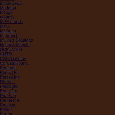
MIKIMEALS
Moderna
Monge
moonsy
MPG brands
MPS
Mr.Fresh
Mr.Kranch
My Pets Solutions
Nature's Miracle
NOMOy Pet
ONTO
OSSO fashion
OutwardHound
Pedigree
Perfect Fit
PerseiLine
PETMIL
Petstages
PrettyCat
Pro Plan
ProFleece
Protexin
Puffins
Purina