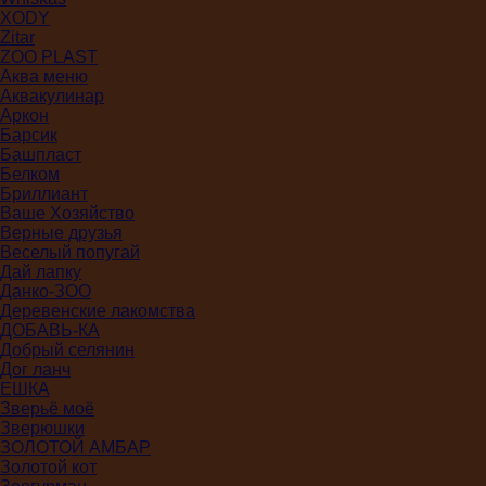
XODY
Zitar
ZOO PLAST
Аква меню
Аквакулинар
Аркон
Барсик
Башпласт
Белком
Бриллиант
Ваше Хозяйство
Верные друзья
Веселый попугай
Дай лапку
Данко-ЗОО
Деревенские лакомства
ДОБАВЬ-КА
Добрый селянин
Дог ланч
ЕШКА
Зверьё моё
Зверюшки
ЗОЛОТОЙ АМБАР
Золотой кот