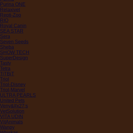
Purina ONE
Relaxivet
Repti-Zoo
RIO
Royal Canin
SEA STAR
Sera
Seven Seeds
Sheba
SHOW TECH
SuperDesign
Tasty
Tetra
TiTBiT
Triol
Triol-Disney
Triol-Marvel
ULTRA PEARLS
United Pets
Veny&#x27;s
VetSolution
VITA UDIN
VitAnimals
Wanpy
Whiskas