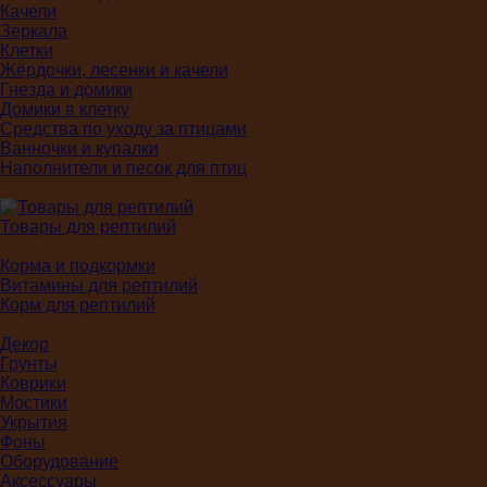
Качели
Зеркала
Клетки
Жёрдочки, лесенки и качели
Гнезда и домики
Домики в клетку
Средства по уходу за птицами
Ванночки и купалки
Наполнители и песок для птиц
Товары для рептилий
Корма и подкормки
Витамины для рептилий
Корм для рептилий
Декор
Грунты
Коврики
Мостики
Укрытия
Фоны
Оборудование
Аксессуары