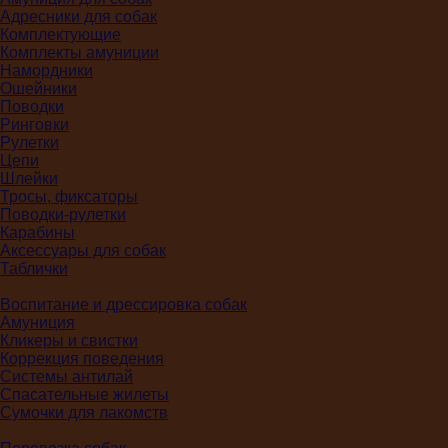
Адресники для собак
Комплектующие
Комплекты амуниции
Намордники
Ошейники
Поводки
Ринговки
Рулетки
Цепи
Шлейки
Тросы, фиксаторы
Поводки-рулетки
Карабины
Аксессуары для собак
Таблички
Воспитание и дрессировка собак
Амуниция
Кликеры и свистки
Коррекция поведения
Системы антилай
Спасательные жилеты
Сумочки для лакомств