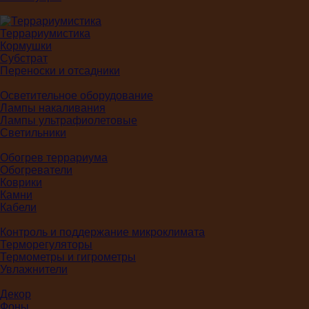
Террариумистика
Кормушки
Субстрат
Переноски и отсадники
Осветительное оборудование
Лампы накаливания
Лампы ультрафиолетовые
Светильники
Обогрев террариума
Обогреватели
Коврики
Камни
Кабели
Контроль и поддержание микроклимата
Терморегуляторы
Термометры и гигрометры
Увлажнители
Декор
Фоны