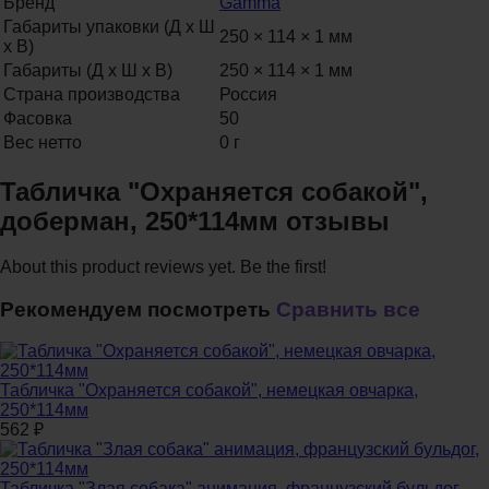
Бренд
Gamma
Габариты упаковки (Д х Ш
250 × 114 × 1 мм
х В)
Габариты (Д х Ш х В)
250 × 114 × 1 мм
Страна производства
Россия
Фасовка
50
Вес нетто
0 г
Табличка "Охраняется собакой",
доберман, 250*114мм отзывы
About this product reviews yet. Be the first!
Рекомендуем посмотреть
Сравнить все
Табличка "Охраняется собакой", немецкая овчарка,
250*114мм
562
₽
Табличка "Злая собака" анимация, французский бульдог,