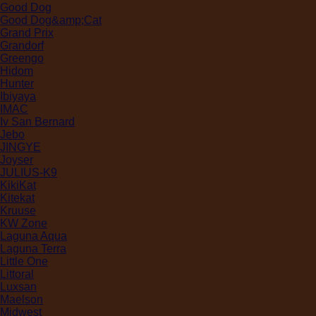
Good Dog
Good Dog&amp;Cat
Grand Prix
Grandorf
Greengo
Hidom
Hunter
Ibiyaya
IMAC
Iv San Bernard
Jebo
JINGYE
Joyser
JULIUS-K9
KikiKat
Kitekat
Kruuse
KW Zone
Laguna Aqua
Laguna Terra
Little One
Littoral
Luxsan
Maelson
Midwest