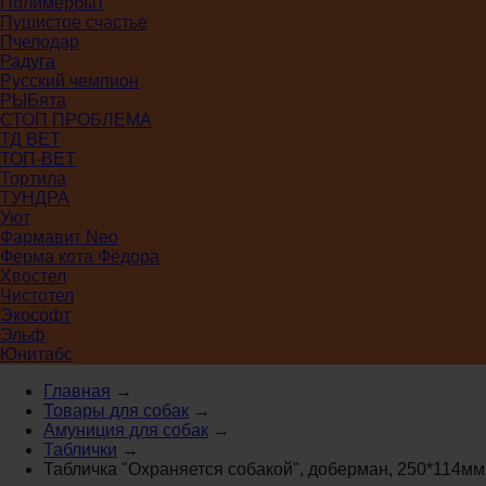
Полимербыт
Пушистое счастье
Пчелодар
Радуга
Русский чемпион
РЫБята
СТОП ПРОБЛЕМА
ТД ВЕТ
ТОП-ВЕТ
Тортила
ТУНДРА
Уют
Фармавит Neo
Ферма кота Фёдора
Хвостел
Чистотел
Экософт
Эльф
Юнитабс
Главная
→
Товары для собак
→
Амуниция для собак
→
Таблички
→
Табличка "Охраняется собакой", доберман, 250*114мм