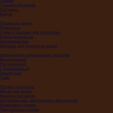
Гамаки
Туннели для кошек
Лестницы
Клетки
Перевозка кошек
Переноски
Сумки и рюкзаки для переноски
Клетки-переноски
Автоперевозки
Корзины для переноски кошек
Наполнители для кошачьих туалетов
Минеральный
Растительный
Силикагелевый
Древесный
Тофу
Посуда для кошек
Миски для кошек
Коврики под миски
Автокормушки, автопоилки и фонтанчики
Кормушки и поилки
Прогулочные поилки