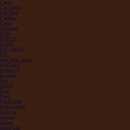
Carno
Cat Lunch
Cat Step
CatStep
Cesar
Chammy
Cliny
CODOS
CORE
DECOR DE
DIIL
dog gone smart
DOGLIKE
Dreamies
Dreams
Eva
FELIX
Fiory
Flexi
Fresh Step
FURminator
Gamma
Gemon
GiGwi
Good Cat