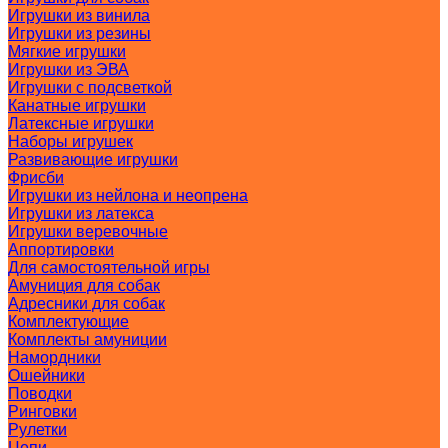
Игрушки из винила
Игрушки из резины
Мягкие игрушки
Игрушки из ЭВА
Игрушки с подсветкой
Канатные игрушки
Латексные игрушки
Наборы игрушек
Развивающие игрушки
Фрисби
Игрушки из нейлона и неопрена
Игрушки из латекса
Игрушки веревочные
Аппортировки
Для самостоятельной игры
Амуниция для собак
Адресники для собак
Комплектующие
Комплекты амуниции
Намордники
Ошейники
Поводки
Ринговки
Рулетки
Цепи