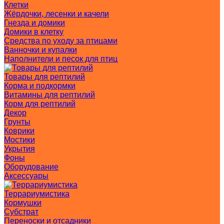
Клетки
Жёрдочки, лесенки и качели
Гнезда и домики
Домики в клетку
Средства по уходу за птицами
Ванночки и купалки
Наполнители и песок для птиц
Товары для рептилий
Корма и подкормки
Витамины для рептилий
Корм для рептилий
Декор
Грунты
Коврики
Мостики
Укрытия
Фоны
Оборудование
Аксессуары
Террариумистика
Кормушки
Субстрат
Переноски и отсадники