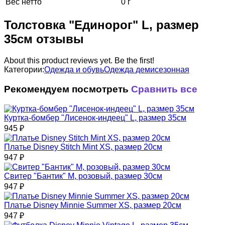
Вес нетто
0 г
Толстовка "Единорог" L, размер
35см отзывы
About this product reviews yet. Be the first!
Категории:
Одежда и обувь
Одежда демисезонная
Рекомендуем посмотреть
Сравнить все
Куртка-бомбер "Лисенок-индеец" L, размер 35см
945
₽
Платье Disney Stitch Mint XS, размер 20см
947
₽
Свитер "Бантик" M, розовый, размер 30см
947
₽
Платье Disney Minnie Summer XS, размер 20см
947
₽