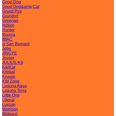
Good Dog
Good Dog&amp;Cat
Grand Prix
Grandorf
Greengo
Hidom
Hunter
Ibiyaya
IMAC
Iv San Bernard
Jebo
JINGYE
Joyser
JULIUS-K9
KikiKat
Kitekat
Kruuse
KW Zone
Laguna Aqua
Laguna Terra
Little One
Littoral
Luxsan
Maelson
Midwest