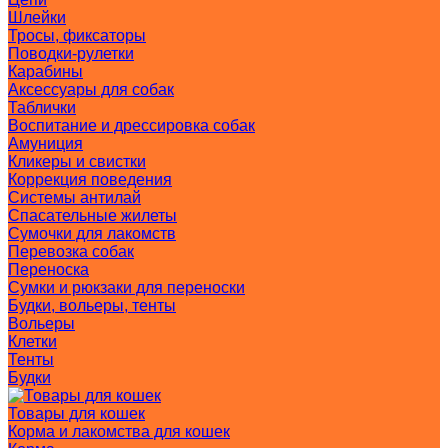
Шлейки
Тросы, фиксаторы
Поводки-рулетки
Карабины
Аксессуары для собак
Таблички
Воспитание и дрессировка собак
Амуниция
Кликеры и свистки
Коррекция поведения
Системы антилай
Спасательные жилеты
Сумочки для лакомств
Перевозка собак
Переноска
Сумки и рюкзаки для переноски
Будки, вольеры, тенты
Вольеры
Клетки
Тенты
Будки
Товары для кошек
Корма и лакомства для кошек