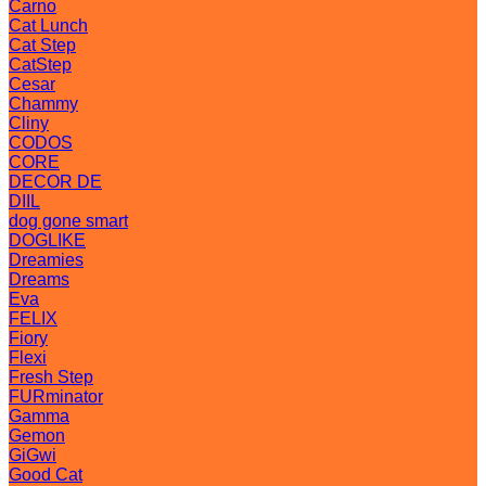
Carno
Cat Lunch
Cat Step
CatStep
Cesar
Chammy
Cliny
CODOS
CORE
DECOR DE
DIIL
dog gone smart
DOGLIKE
Dreamies
Dreams
Eva
FELIX
Fiory
Flexi
Fresh Step
FURminator
Gamma
Gemon
GiGwi
Good Cat