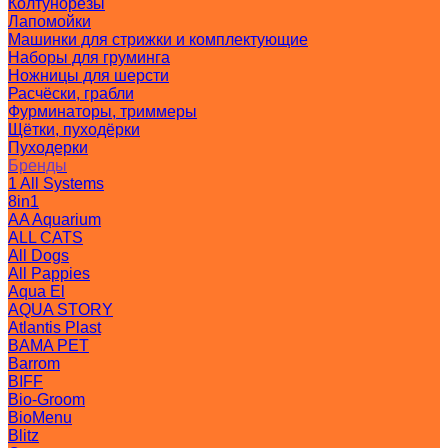
Колтунорезы
Лапомойки
Машинки для стрижки и комплектующие
Наборы для груминга
Ножницы для шерсти
Расчёски, грабли
Фурминаторы, триммеры
Щётки, пуходёрки
Пуходерки
Бренды
1 All Systems
8in1
AA Aquarium
ALL CATS
All Dogs
All Pappies
Aqua El
AQUA STORY
Atlantis Plast
BAMA PET
Barrom
BIFF
Bio-Groom
BioMenu
Blitz