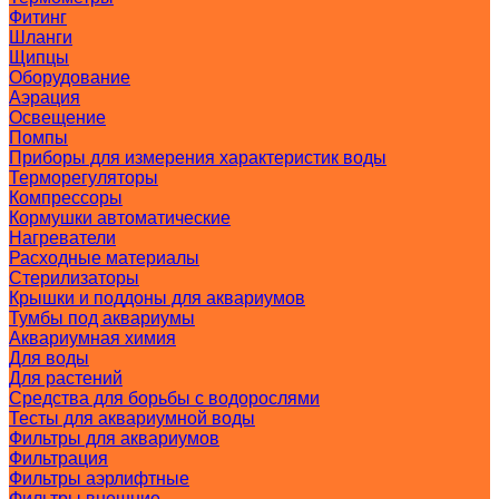
Фитинг
Шланги
Щипцы
Оборудование
Аэрация
Освещение
Помпы
Приборы для измерения характеристик воды
Терморегуляторы
Компрессоры
Кормушки автоматические
Нагреватели
Расходные материалы
Стерилизаторы
Крышки и поддоны для аквариумов
Тумбы под аквариумы
Аквариумная химия
Для воды
Для растений
Средства для борьбы с водорослями
Тесты для аквариумной воды
Фильтры для аквариумов
Фильтрация
Фильтры аэрлифтные
Фильтры внешние