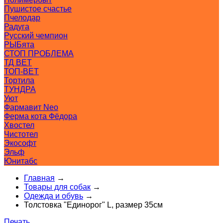
Пушистое счастье
Пчелодар
Радуга
Русский чемпион
РЫБята
СТОП ПРОБЛЕМА
ТД ВЕТ
ТОП-ВЕТ
Тортила
ТУНДРА
Уют
Фармавит Neo
Ферма кота Фёдора
Хвостел
Чистотел
Экософт
Эльф
Юнитабс
Главная
→
Товары для собак
→
Одежда и обувь
→
Толстовка "Единорог" L, размер 35см
Печать