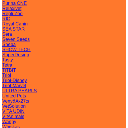
Purina ONE
Relaxivet
Repti-Zoo
RIO
Royal Canin
SEA STAR
Sera
Seven Seeds
Sheba
SHOW TECH
SuperDesign
Tasty
Tetra
TiTBiT
Triol
Triol-Disney
Triol-Marvel
ULTRA PEARLS
United Pets
Veny&#x27;s
VetSolution
VITA UDIN
VitAnimals
Wanpy
Whiskas