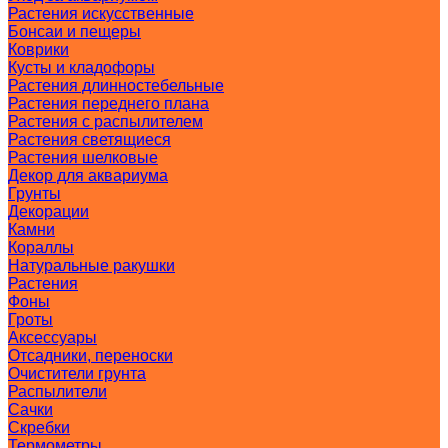
Растения искусственные
Бонсаи и пещеры
Коврики
Кусты и кладофоры
Растения длинностебельные
Растения переднего плана
Растения с распылителем
Растения светящиеся
Растения шелковые
Декор для аквариума
Грунты
Декорации
Камни
Кораллы
Натуральные ракушки
Растения
Фоны
Гроты
Аксессуары
Отсадники, переноски
Очистители грунта
Распылители
Сачки
Скребки
Термометры