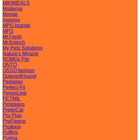
MIKIMEALS
Moderna
Monge
moonsy
MPG brands
MPS
Mr.Fresh
Mr.Kranch
My Pets Solutions
Nature's Miracle
NOMOy Pet
ONTO
OSSO fashion
OutwardHound
Pedigree
Perfect Fit
PerseiLine
PETMIL
Petstages
PrettyCat
Pro Plan
ProFleece
Protexin
Puffins
Purina