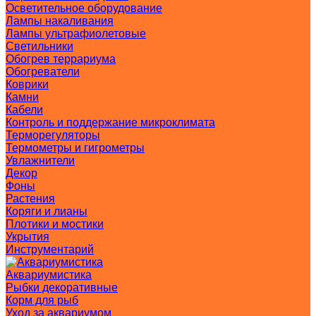
Осветительное оборудование
Лампы накаливания
Лампы ультрафиолетовые
Светильники
Обогрев террариума
Обогреватели
Коврики
Камни
Кабели
Контроль и поддержание микроклимата
Терморегуляторы
Термометры и гигрометры
Увлажнители
Декор
Фоны
Растения
Коряги и лианы
Плотики и мостики
Укрытия
Инструментарий
Аквариумистика
Рыбки декоративные
Корм для рыб
Уход за аквариумом