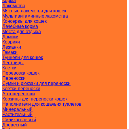
Корма
Лакомства
Мясные лакомства для кошек
Мультивитаминные лакомства
Консервы для кошек
Лечебные корма
Места для отдыха
Домики
Коврики
Лежанки
Гамаки
Туннели для кошек
Лестницы
Клетки
Перевозка кошек
Переноски
Сумки и рюкзаки для переноски
Клетки-переноски
Автоперевозки
Корзины для переноски кошек
Наполнители для кошачьих туалетов
Минеральный
Растительный
Силикагелевый
Древесный