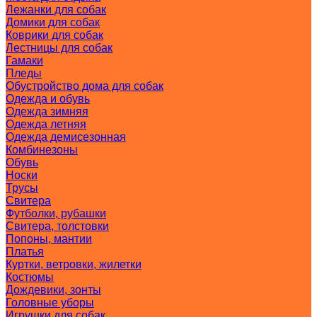
Лежанки для собак
Домики для собак
Коврики для собак
Лестницы для собак
Гамаки
Пледы
Обустройство дома для собак
Одежда и обувь
Одежда зимняя
Одежда летняя
Одежда демисезонная
Комбинезоны
Обувь
Носки
Трусы
Свитера
Футболки, рубашки
Свитера, толстовки
Попоны, мантии
Платья
Куртки, ветровки, жилетки
Костюмы
Дождевики, зонты
Головные уборы
Игрушки для собак