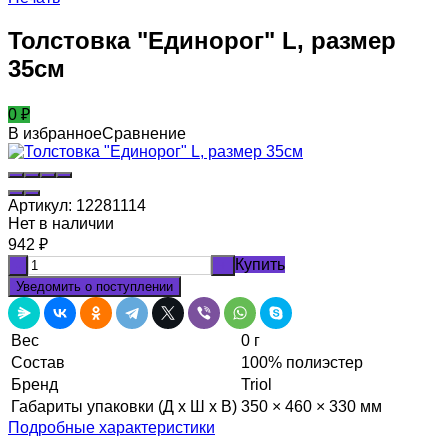
Толстовка "Единорог" L, размер
35см
0
₽
В избранное
Сравнение
Артикул:
12281114
Нет в наличии
942
₽
Купить
-
+
Уведомить о поступлении
Вес
0 г
Состав
100% полиэстер
Бренд
Triol
Габариты упаковки (Д х Ш х В)
350 × 460 × 330 мм
Подробные характеристики