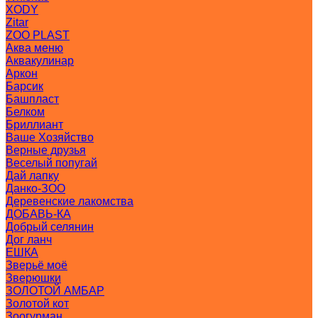
XODY
Zitar
ZOO PLAST
Аква меню
Аквакулинар
Аркон
Барсик
Башпласт
Белком
Бриллиант
Ваше Хозяйство
Верные друзья
Веселый попугай
Дай лапку
Данко-ЗОО
Деревенские лакомства
ДОБАВЬ-КА
Добрый селянин
Дог ланч
ЕШКА
Зверьё моё
Зверюшки
ЗОЛОТОЙ АМБАР
Золотой кот
Зоогурман