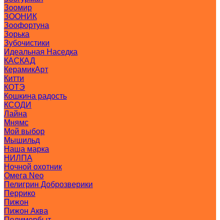
Зоомир
ЗООНИК
Зоофортуна
Зорька
Зубочистики
Идеальная Наседка
КАСКАД
КерамикАрт
Китти
КОТЭ
Кошкина радость
КСОДИ
Лайна
Мнямс
Мой выбор
Мышильд
Наша марка
НИЛПА
Ночной охотник
Омега Neo
Пелигрин Доброзверики
Перрико
Пижон
Пижон Аква
Полимербыт