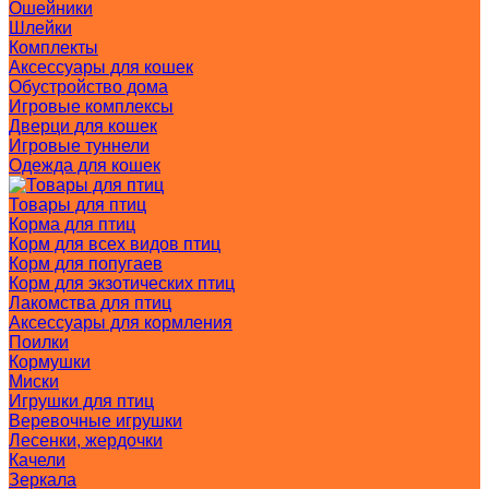
Ошейники
Шлейки
Комплекты
Аксессуары для кошек
Обустройство дома
Игровые комплексы
Дверци для кошек
Игровые туннели
Одежда для кошек
Товары для птиц
Корма для птиц
Корм для всех видов птиц
Корм для попугаев
Корм для экзотических птиц
Лакомства для птиц
Аксессуары для кормления
Поилки
Кормушки
Миски
Игрушки для птиц
Веревочные игрушки
Лесенки, жердочки
Качели
Зеркала