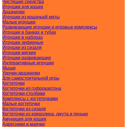
Чистящие средства
Игрушки для кошек
Дразнилки
Игрушки из кошачьей мяты
Малые игрушки
Развивающие игрушки и игровые комплексы
Игрушки в банках и тубах
Игрушки в наборах
Игрушки зефирные
Игрушки из сизаля
Игрушки мягкие
Игрушки развивающие
Интерактивные игрушки
Мыши
Удочки-дразнилки
Для самостоятельной игры
Когтеточки
Когтеточки из гофрокартона
Когтеточки-столбики
Комплексы с когтеточками
Малые когтеточки
Когтеточки из сизаля
Когтеточки из ковролина, джута и пеньки
Амуниция для кошек
Адресники и маячки