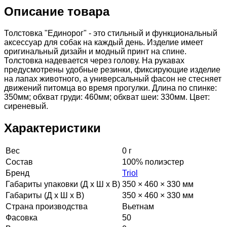
Описание товара
Толстовка "Единорог" - это стильный и функциональный
аксессуар для собак на каждый день. Изделие имеет
оригинальный дизайн и модный принт на спине.
Толстовка надевается через голову. На рукавах
предусмотрены удобные резинки, фиксирующие изделие
на лапах животного, а универсальный фасон не стесняет
движений питомца во время прогулки. Длина по спинке:
350мм; обхват груди: 460мм; обхват шеи: 330мм. Цвет:
сиреневый.
Характеристики
Вес
0 г
Состав
100% полиэстер
Бренд
Triol
Габариты упаковки (Д х Ш х В)
350 × 460 × 330 мм
Габариты (Д х Ш х В)
350 × 460 × 330 мм
Страна производства
Вьетнам
Фасовка
50