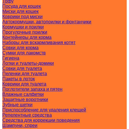
Тофу
Посуда для кошек
Миски для кошек
Коврики под миски
Автокормушки, автопоилки и фонтанчики
Кормушки и поилки
Прогулочные поилки
Контейнеры для корма
Наборы для вскармливания котят
Совки для корма
Сумки для лакомств
Гигиена
Лотки и туалеты-домики
Совки для туалета
Пеленки для туалета
Пакеты в лоток
Коврики для туалета
Поглотители запаха и пятен
Влажные салфетки
Защитные воротники
Зубные щетки
Приспособление для удаления клещей
Репелентные средства
Средства для коррекции поведения
Шампуни, спреи