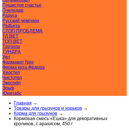
Пушистое счастье
Пчелодар
Радуга
Русский чемпион
РЫБята
СТОП ПРОБЛЕМА
ТД ВЕТ
ТОП-ВЕТ
Тортила
ТУНДРА
Уют
Фармавит Neo
Ферма кота Фёдора
Хвостел
Чистотел
Экософт
Эльф
Юнитабс
Главная
→
Товары для грызунов и хорьков
→
Корма для грызунов
→
Кормовая смесь «Ешка» для декоративных
кроликов, с арахисом, 450 г