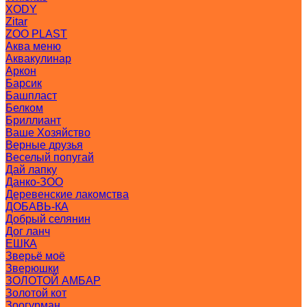
XODY
Zitar
ZOO PLAST
Аква меню
Аквакулинар
Аркон
Барсик
Башпласт
Белком
Бриллиант
Ваше Хозяйство
Верные друзья
Веселый попугай
Дай лапку
Данко-ЗОО
Деревенские лакомства
ДОБАВЬ-КА
Добрый селянин
Дог ланч
ЕШКА
Зверьё моё
Зверюшки
ЗОЛОТОЙ АМБАР
Золотой кот
Зоогурман