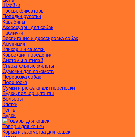
Шлейки
Тросы, фиксаторы
Поводки-рулетки
Карабины
Аксессуары для собак
Таблички
Воспитание и дрессировка собак
Амуниция
Кликеры и свистки
Коррекция поведения
Системы антилай
Спасательные жилеты
Сумочки для лакомств
Перевозка собак
Переноска
Сумки и рюкзаки для переноски
Будки, вольеры, тенты
Вольеры
Клетки
Тенты
Будки
Товары для кошек
Корма и лакомства для кошек