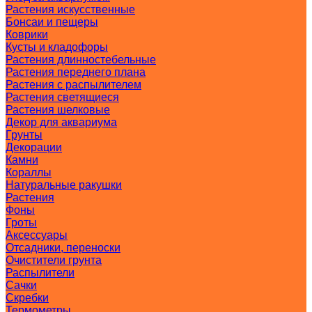
Растения искусственные
Бонсаи и пещеры
Коврики
Кусты и кладофоры
Растения длинностебельные
Растения переднего плана
Растения с распылителем
Растения светящиеся
Растения шелковые
Декор для аквариума
Грунты
Декорации
Камни
Кораллы
Натуральные ракушки
Растения
Фоны
Гроты
Аксессуары
Отсадники, переноски
Очистители грунта
Распылители
Сачки
Скребки
Термометры