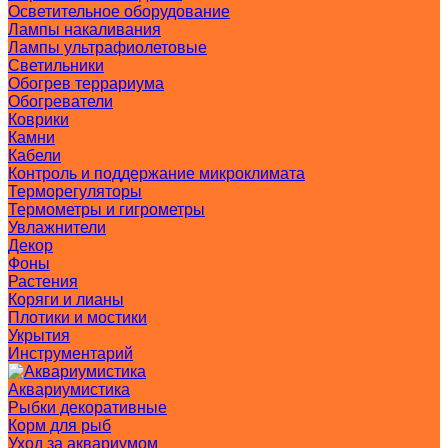
Осветительное оборудование
Лампы накаливания
Лампы ультрафиолетовые
Светильники
Обогрев террариума
Обогреватели
Коврики
Камни
Кабели
Контроль и поддержание микроклимата
Терморегуляторы
Термометры и гигрометры
Увлажнители
Декор
Фоны
Растения
Коряги и лианы
Плотики и мостики
Укрытия
Инструментарий
Аквариумистика
Рыбки декоративные
Корм для рыб
Уход за аквариумом