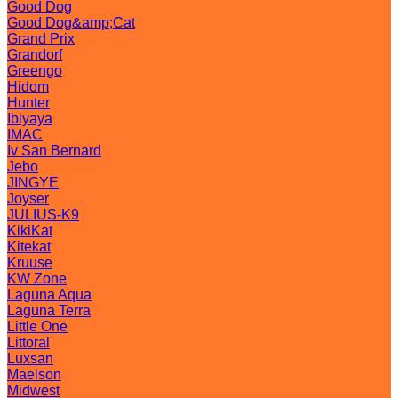
Good Dog
Good Dog&amp;Cat
Grand Prix
Grandorf
Greengo
Hidom
Hunter
Ibiyaya
IMAC
Iv San Bernard
Jebo
JINGYE
Joyser
JULIUS-K9
KikiKat
Kitekat
Kruuse
KW Zone
Laguna Aqua
Laguna Terra
Little One
Littoral
Luxsan
Maelson
Midwest