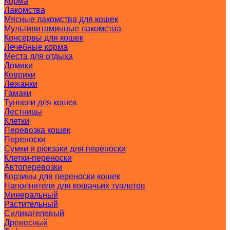
Корма
Лакомства
Мясные лакомства для кошек
Мультивитаминные лакомства
Консервы для кошек
Лечебные корма
Места для отдыха
Домики
Коврики
Лежанки
Гамаки
Туннели для кошек
Лестницы
Клетки
Перевозка кошек
Переноски
Сумки и рюкзаки для переноски
Клетки-переноски
Автоперевозки
Корзины для переноски кошек
Наполнители для кошачьих туалетов
Минеральный
Растительный
Силикагелевый
Древесный