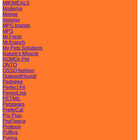
MIKIMEALS
Moderna
Monge
moonsy
MPG brands
MPS
Mr.Fresh
Mr.Kranch
My Pets Solutions
Nature's Miracle
NOMOy Pet
ONTO
OSSO fashion
OutwardHound
Pedigree
Perfect Fit
PerseiLine
PETMIL
Petstages
PrettyCat
Pro Plan
ProFleece
Protexin
Puffins
Purina