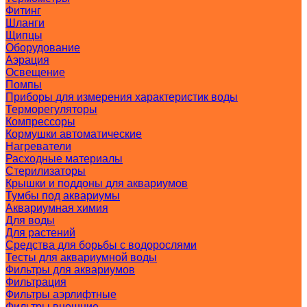
Фитинг
Шланги
Щипцы
Оборудование
Аэрация
Освещение
Помпы
Приборы для измерения характеристик воды
Терморегуляторы
Компрессоры
Кормушки автоматические
Нагреватели
Расходные материалы
Стерилизаторы
Крышки и поддоны для аквариумов
Тумбы под аквариумы
Аквариумная химия
Для воды
Для растений
Средства для борьбы с водорослями
Тесты для аквариумной воды
Фильтры для аквариумов
Фильтрация
Фильтры аэрлифтные
Фильтры внешние