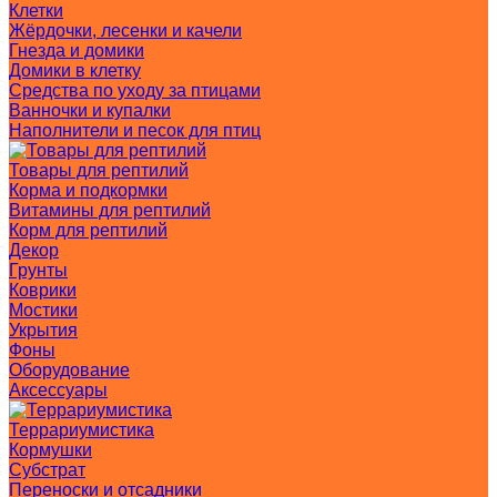
Клетки
Жёрдочки, лесенки и качели
Гнезда и домики
Домики в клетку
Средства по уходу за птицами
Ванночки и купалки
Наполнители и песок для птиц
Товары для рептилий
Корма и подкормки
Витамины для рептилий
Корм для рептилий
Декор
Грунты
Коврики
Мостики
Укрытия
Фоны
Оборудование
Аксессуары
Террариумистика
Кормушки
Субстрат
Переноски и отсадники