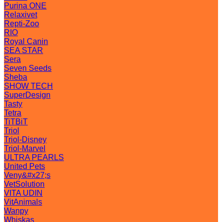
Purina ONE
Relaxivet
Repti-Zoo
RIO
Royal Canin
SEA STAR
Sera
Seven Seeds
Sheba
SHOW TECH
SuperDesign
Tasty
Tetra
TiTBiT
Triol
Triol-Disney
Triol-Marvel
ULTRA PEARLS
United Pets
Veny&#x27;s
VetSolution
VITA UDIN
VitAnimals
Wanpy
Whiskas