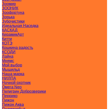
Зоомир
ЗООНИК
Зоофортуна
Зорька
Зубочистики
Идеальная Наседка
КАСКАД
КерамикАрт
Китти
КОТЭ
Кошкина радость
КСОДИ
Лайна
Мнямс
Мой выбор
Мышильд
Наша марка
НИЛПА
Ночной охотник
Омега Neo
Пелигрин Доброзверики
Перрико
Пижон
Пижон Аква
Полимербыт