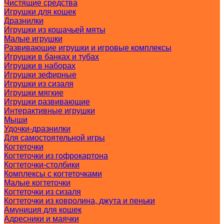
Чистящие средства
Игрушки для кошек
Дразнилки
Игрушки из кошачьей мяты
Малые игрушки
Развивающие игрушки и игровые комплексы
Игрушки в банках и тубах
Игрушки в наборах
Игрушки зефирные
Игрушки из сизаля
Игрушки мягкие
Игрушки развивающие
Интерактивные игрушки
Мыши
Удочки-дразнилки
Для самостоятельной игры
Когтеточки
Когтеточки из гофрокартона
Когтеточки-столбики
Комплексы с когтеточками
Малые когтеточки
Когтеточки из сизаля
Когтеточки из ковролина, джута и пеньки
Амуниция для кошек
Адресники и маячки