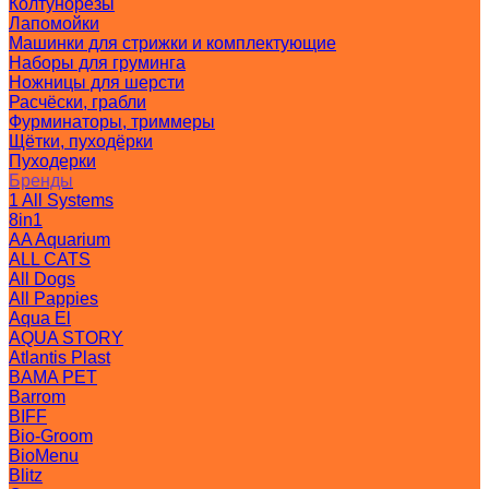
Колтунорезы
Лапомойки
Машинки для стрижки и комплектующие
Наборы для груминга
Ножницы для шерсти
Расчёски, грабли
Фурминаторы, триммеры
Щётки, пуходёрки
Пуходерки
Бренды
1 All Systems
8in1
AA Aquarium
ALL CATS
All Dogs
All Pappies
Aqua El
AQUA STORY
Atlantis Plast
BAMA PET
Barrom
BIFF
Bio-Groom
BioMenu
Blitz