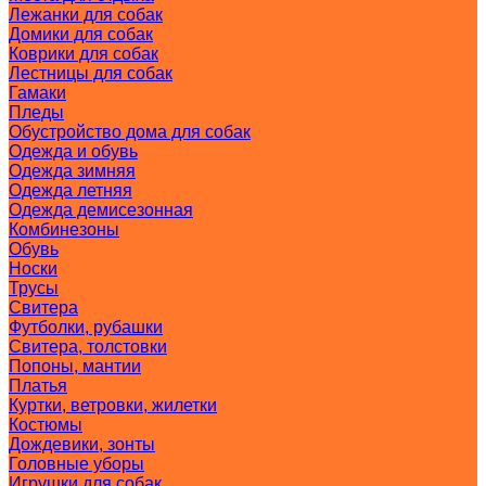
Лежанки для собак
Домики для собак
Коврики для собак
Лестницы для собак
Гамаки
Пледы
Обустройство дома для собак
Одежда и обувь
Одежда зимняя
Одежда летняя
Одежда демисезонная
Комбинезоны
Обувь
Носки
Трусы
Свитера
Футболки, рубашки
Свитера, толстовки
Попоны, мантии
Платья
Куртки, ветровки, жилетки
Костюмы
Дождевики, зонты
Головные уборы
Игрушки для собак