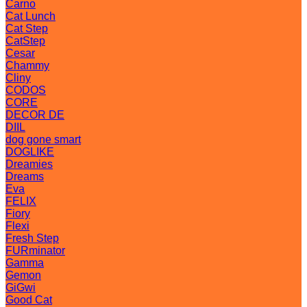
Carno
Cat Lunch
Cat Step
CatStep
Cesar
Chammy
Cliny
CODOS
CORE
DECOR DE
DIIL
dog gone smart
DOGLIKE
Dreamies
Dreams
Eva
FELIX
Fiory
Flexi
Fresh Step
FURminator
Gamma
Gemon
GiGwi
Good Cat