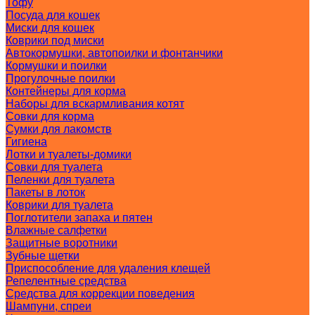
Тофу
Посуда для кошек
Миски для кошек
Коврики под миски
Автокормушки, автопоилки и фонтанчики
Кормушки и поилки
Прогулочные поилки
Контейнеры для корма
Наборы для вскармливания котят
Совки для корма
Сумки для лакомств
Гигиена
Лотки и туалеты-домики
Совки для туалета
Пеленки для туалета
Пакеты в лоток
Коврики для туалета
Поглотители запаха и пятен
Влажные салфетки
Защитные воротники
Зубные щетки
Приспособление для удаления клещей
Репелентные средства
Средства для коррекции поведения
Шампуни, спреи