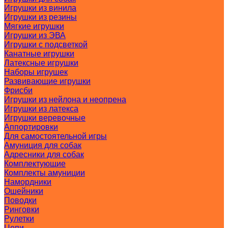
Игрушки из винила
Игрушки из резины
Мягкие игрушки
Игрушки из ЭВА
Игрушки с подсветкой
Канатные игрушки
Латексные игрушки
Наборы игрушек
Развивающие игрушки
Фрисби
Игрушки из нейлона и неопрена
Игрушки из латекса
Игрушки веревочные
Аппортировки
Для самостоятельной игры
Амуниция для собак
Адресники для собак
Комплектующие
Комплекты амуниции
Намордники
Ошейники
Поводки
Ринговки
Рулетки
Цепи