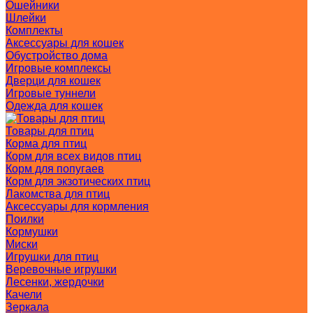
Ошейники
Шлейки
Комплекты
Аксессуары для кошек
Обустройство дома
Игровые комплексы
Дверци для кошек
Игровые туннели
Одежда для кошек
Товары для птиц
Корма для птиц
Корм для всех видов птиц
Корм для попугаев
Корм для экзотических птиц
Лакомства для птиц
Аксессуары для кормления
Поилки
Кормушки
Миски
Игрушки для птиц
Веревочные игрушки
Лесенки, жердочки
Качели
Зеркала