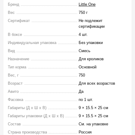
Бренд
Little One
Вес
750 г
Сертификат
Не подлежит
сертификации
В боксе
4 шт.
Индивидуальная упаковка
Без упаковки
Вид
Смесь
Назначение
Для кроликов
Тип корма
Основной
Вес, г
750
Возраст
Для всех возрастов
Авито
Да
Фасовка
по 1 шт.
Габариты (Д х Ш х В)
9 × 15.5 × 25 см
Габариты упаковки (Д х Ш х В)
9 × 15.5 × 25 см
Состав
См. на упаковке
Страна производства
Россия