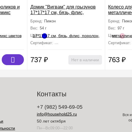
роликов и
Домик "Вигвам" для грызунов
Колесо для
 микс
17*17*17 см, бязь, флис,
металличе
поролон, синий
розовое
Бренд:
Пижон
Бренд:
Пижо
Вес:
54 г
Вес:
97 г
Цвет:
Цвет:
 сертификации
Сертификат:
Не подлежит сертификации
Сертификат:
737
₽
763
₽
Нет в наличии
Контакты
+7 (982) 549-69-05
info@household25.ru
Вся и
о
ьи
50 лет октября
льности
Пн—Вс09:00—22:00