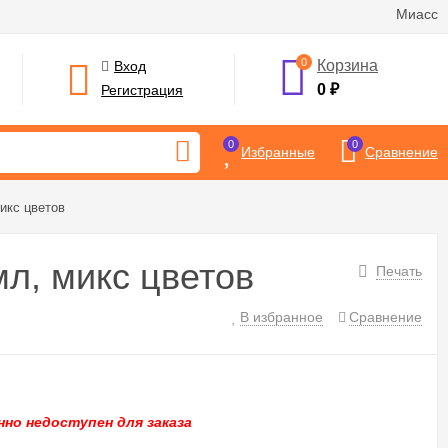
Миасс
0
Корзина
Вход
0
₽
Регистрация
0
0
Избранные
Сравнение
икс цветов
мл, микс цветов
Печать
В избранное
Сравнение
но недоступен для заказа