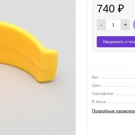
740
₽
-
+
Уведомить о по
Вес
Цвет
Сертификат
В боксе
Подробные характер