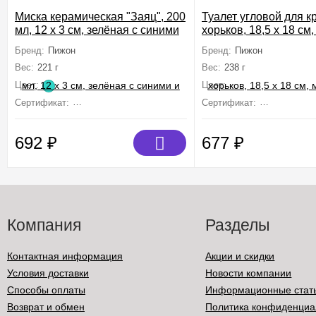
Миска керамическая "Заяц", 200
Туалет угловой для к
мл, 12 x 3 cм, зелёная с синими
хорьков, 18,5 х 18 см,
и жёлтыми лапками
цветов
Бренд:
Пижон
Бренд:
Пижон
Вес:
221 г
Вес:
238 г
Цвет:
Цвет:
Сертификат:
Не подлежит сертификации
Сертификат:
Не подлежит
692
₽
677
₽
Компания
Разделы
Контактная информация
Акции и скидки
Условия доставки
Новости компании
Способы оплаты
Информационные стат
Возврат и обмен
Политика конфиденциа