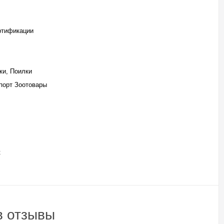
ртификации
ки, Поилки
порт Зоотовары
к
в отзывы