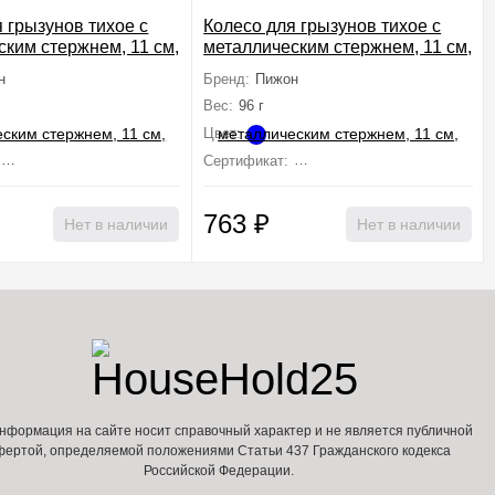
 грызунов тихое с
Колесо для грызунов тихое с
ским стержнем, 11 см,
металлическим стержнем, 11 см,
синее
н
Бренд:
Пижон
Вес:
96 г
Цвет:
Не подлежит сертификации
Сертификат:
Не подлежит сертификации
763
₽
Нет в наличии
Нет в наличии
нформация на сайте носит справочный характер и не является публичной
фертой, определяемой положениями Статьи 437 Гражданского кодекса
Российской Федерации.