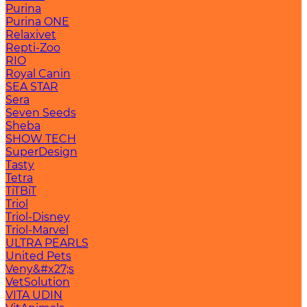
Purina
Purina ONE
Relaxivet
Repti-Zoo
RIO
Royal Canin
SEA STAR
Sera
Seven Seeds
Sheba
SHOW TECH
SuperDesign
Tasty
Tetra
TiTBiT
Triol
Triol-Disney
Triol-Marvel
ULTRA PEARLS
United Pets
Veny&#x27;s
VetSolution
VITA UDIN