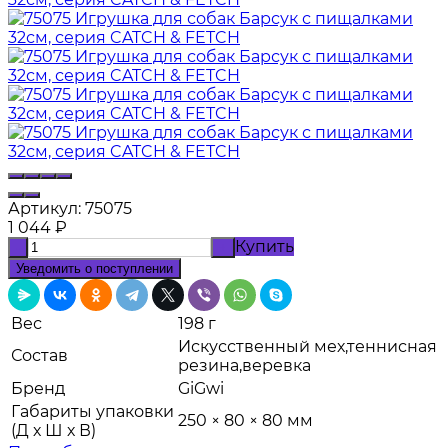
Артикул:
75075
1 044
₽
Купить
-
+
Уведомить о поступлении
Вес
198 г
Искусственный мех,теннисная
Состав
резина,веревка
Бренд
GiGwi
Габариты упаковки
250 × 80 × 80 мм
(Д х Ш х В)