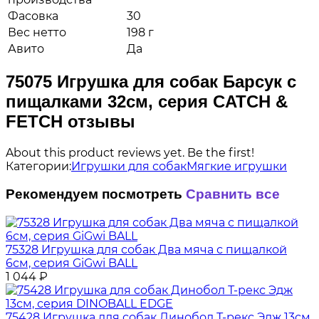
Фасовка
30
Вес нетто
198 г
Авито
Да
75075 Игрушка для собак Барсук с
пищалками 32см, серия CATCH &
FETCH отзывы
About this product reviews yet. Be the first!
Категории:
Игрушки для собак
Мягкие игрушки
Рекомендуем посмотреть
Сравнить все
75328 Игрушка для собак Два мяча с пищалкой
6см, серия GiGwi BALL
1 044
₽
75428 Игрушка для собак Динобол Т-рекс Эдж 13см,