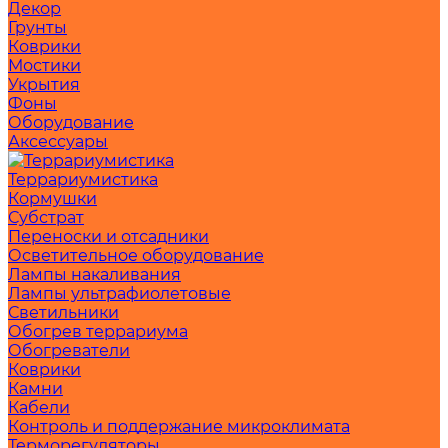
Декор
Грунты
Коврики
Мостики
Укрытия
Фоны
Оборудование
Аксессуары
Террариумистика
Кормушки
Субстрат
Переноски и отсадники
Осветительное оборудование
Лампы накаливания
Лампы ультрафиолетовые
Светильники
Обогрев террариума
Обогреватели
Коврики
Камни
Кабели
Контроль и поддержание микроклимата
Терморегуляторы