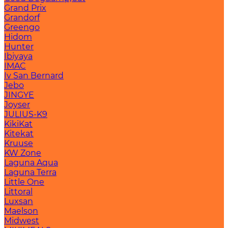
Grand Prix
Grandorf
Greengo
Hidom
Hunter
Ibiyaya
IMAC
Iv San Bernard
Jebo
JINGYE
Joyser
JULIUS-K9
KikiKat
Kitekat
Kruuse
KW Zone
Laguna Aqua
Laguna Terra
Little One
Littoral
Luxsan
Maelson
Midwest