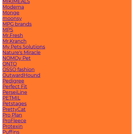
MIKIMEALS
Moderna
Monge
moonsy
MPG brands
MPS
Mr.Fresh
Mr.Kranch
My Pets Solutions
Nature's Miracle
NOMOy Pet
ONTO
OSSO fashion
OutwardHound
Pedigree
Perfect Fit
PerseiLine
PETMIL
Petstages
PrettyCat
Pro Plan
ProFleece
Protexin
Puffins