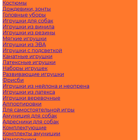
Костюмы
Дождевики, зонты
Головные уборы
Игрушки для собак
Игрушки из винила
Игрушки из резины
Мягкие игрушки
Игрушки из ЭВА
Игрушки с подсветкой
Канатные игрушки
Латексные игрушки
Наборы игрушек
Развивающие игрушки
Фрисби
Игрушки из нейлона и неопрена
Игрушки из латекса
Игрушки веревочные
Аппортировки
Для самостоятельной игры
Амуниция для собак
Адресники для собак
Комплектующие
Комплекты амуниции
Намордники