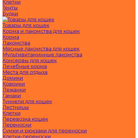
Клетки
Тенты
Будки
Товары для кошек
Корма и лакомства для кошек
Корма
Лакомства
Мясные лакомства для кошек
Мультивитаминные лакомства
Консервы для кошек
Лечебные корма
Места для отдыха
Домики
Коврики
Лежанки
Гамаки
Туннели для кошек
Лестницы
Клетки
Перевозка кошек
Переноски
Сумки и рюкзаки для переноски
Клетки-переноски