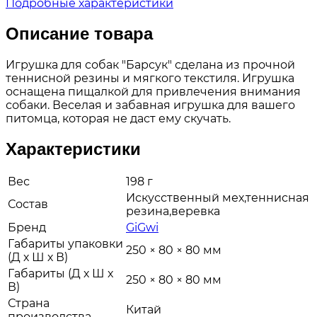
Подробные характеристики
Описание товара
Игрушка для собак "Барсук" сделана из прочной
теннисной резины и мягкого текстиля. Игрушка
оснащена пищалкой для привлечения внимания
собаки. Веселая и забавная игрушка для вашего
питомца, которая не даст ему скучать.
Характеристики
Вес
198 г
Искусственный мех,теннисная
Состав
резина,веревка
Бренд
GiGwi
Габариты упаковки
250 × 80 × 80 мм
(Д х Ш х В)
Габариты (Д х Ш х
250 × 80 × 80 мм
В)
Страна
Китай
производства