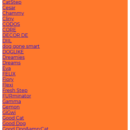
CatStep
Cesar
Chammy
Cliny
CODOS
CORE
DECOR DE
DIIL
dog gone smart
DOGLIKE
Dreamies
Dreams
Eva
FELIX
Fiory
Flexi
Fresh Step
FURminator
Gamma
Gemon
GiGwi
Good Cat
Good Dog
Good Dog&amp;Cat