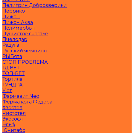
Пелигрин Доброзверики
Перрико
Пижон
Пижон Аква
Полимербыт
Пушистое счастье
Пчелодар
Радуга
Русский чемпион
РЫБята
СТОП ПРОБЛЕМА
ТД ВЕТ
ТОП-ВЕТ
Тортила
ТУНДРА
Уют
Фармавит Neo
Ферма кота Фёдора
Хвостел
Чистотел
Экософт
Эльф
Юнитабс