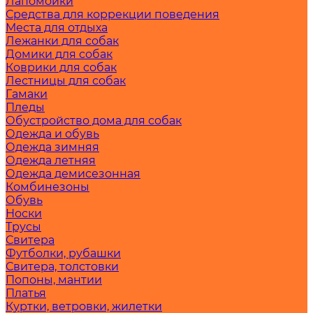
Лапомойки
Средства для коррекции поведения
Места для отдыха
Лежанки для собак
Домики для собак
Коврики для собак
Лестницы для собак
Гамаки
Пледы
Обустройство дома для собак
Одежда и обувь
Одежда зимняя
Одежда летняя
Одежда демисезонная
Комбинезоны
Обувь
Носки
Трусы
Свитера
Футболки, рубашки
Свитера, толстовки
Попоны, мантии
Платья
Куртки, ветровки, жилетки