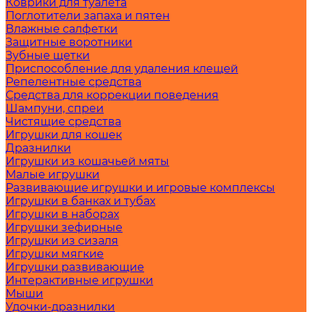
Коврики для туалета
Поглотители запаха и пятен
Влажные салфетки
Защитные воротники
Зубные щетки
Приспособление для удаления клещей
Репелентные средства
Средства для коррекции поведения
Шампуни, спреи
Чистящие средства
Игрушки для кошек
Дразнилки
Игрушки из кошачьей мяты
Малые игрушки
Развивающие игрушки и игровые комплексы
Игрушки в банках и тубах
Игрушки в наборах
Игрушки зефирные
Игрушки из сизаля
Игрушки мягкие
Игрушки развивающие
Интерактивные игрушки
Мыши
Удочки-дразнилки