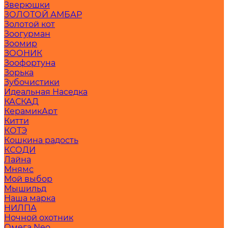
Зверюшки
ЗОЛОТОЙ АМБАР
Золотой кот
Зоогурман
Зоомир
ЗООНИК
Зоофортуна
Зорька
Зубочистики
Идеальная Наседка
КАСКАД
КерамикАрт
Китти
КОТЭ
Кошкина радость
КСОДИ
Лайна
Мнямс
Мой выбор
Мышильд
Наша марка
НИЛПА
Ночной охотник
Омега Neo