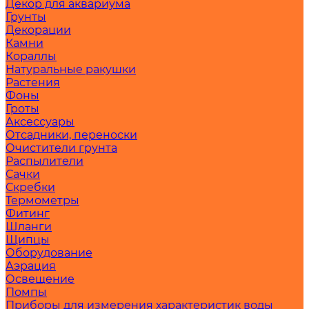
Декор для аквариума
Грунты
Декорации
Камни
Кораллы
Натуральные ракушки
Растения
Фоны
Гроты
Аксессуары
Отсадники, переноски
Очистители грунта
Распылители
Сачки
Скребки
Термометры
Фитинг
Шланги
Щипцы
Оборудование
Аэрация
Освещение
Помпы
Приборы для измерения характеристик воды