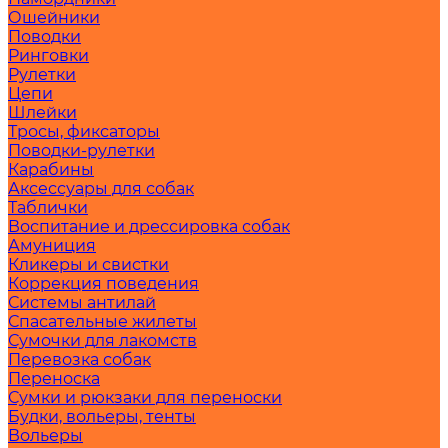
Ошейники
Поводки
Ринговки
Рулетки
Цепи
Шлейки
Тросы, фиксаторы
Поводки-рулетки
Карабины
Аксессуары для собак
Таблички
Воспитание и дрессировка собак
Амуниция
Кликеры и свистки
Коррекция поведения
Системы антилай
Спасательные жилеты
Сумочки для лакомств
Перевозка собак
Переноска
Сумки и рюкзаки для переноски
Будки, вольеры, тенты
Вольеры