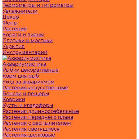
Термометры и гигрометры
Увлажнители
Декор
Фоны
Растения
Коряги и лианы
Плотики и мостики
Укрытия
Инструментарий
Аквариумистика
Рыбки декоративные
Корм для рыб
Уход за аквариумом
Растения искусственные
Бонсаи и пещеры
Коврики
Кусты и кладофоры
Растения длинностебельные
Растения переднего плана
Растения с распылителем
Растения светящиеся
Растения шелковые