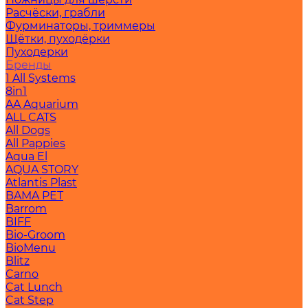
Расчёски, грабли
Фурминаторы, триммеры
Щётки, пуходёрки
Пуходерки
Бренды
1 All Systems
8in1
AA Aquarium
ALL CATS
All Dogs
All Pappies
Aqua El
AQUA STORY
Atlantis Plast
BAMA PET
Barrom
BIFF
Bio-Groom
BioMenu
Blitz
Carno
Cat Lunch
Cat Step