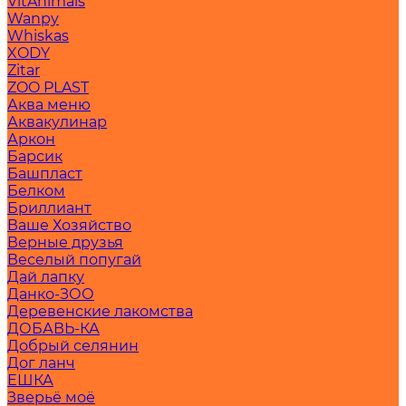
VitAnimals
Wanpy
Whiskas
XODY
Zitar
ZOO PLAST
Аква меню
Аквакулинар
Аркон
Барсик
Башпласт
Белком
Бриллиант
Ваше Хозяйство
Верные друзья
Веселый попугай
Дай лапку
Данко-ЗОО
Деревенские лакомства
ДОБАВЬ-КА
Добрый селянин
Дог ланч
ЕШКА
Зверьё моё