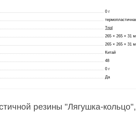
0 г
термопластична
Triol
265 × 265 × 31 
265 × 265 × 31 
Китай
48
0 г
Да
астичной резины "Лягушка-кольцо