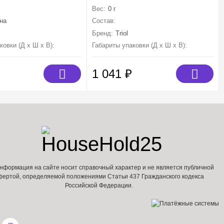
NOBALL EDGE
"Рыбка с плетеной веревкой",
Вес:
0 г
220мм, серия AQUA
на
Состав:
термопластичная резина, полипро
i
Бренд:
Triol
ковки (Д х Ш х В):
280 мм×90 мм×90 мм
Габариты упаковки (Д х Ш х В):
220 мм×14
1 041
₽
нформация на сайте носит справочный характер и не является публичной
фертой, определяемой положениями Статьи 437 Гражданского кодекса
Российской Федерации.