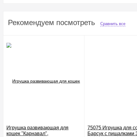
Рекомендуем посмотреть
Сравнить все
Игрушка развивающая для
75075 Игрушка для с
кошек "Карнавал",
Барсук с пищалками 