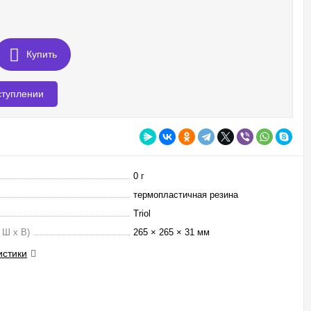
Купить
ступлении
0 г
термопластичная резина
Triol
 Ш х В)
265 × 265 × 31 мм
истики