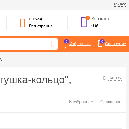
Миасс
0
Корзина
Вход
0
₽
Регистрация
0
0
Избранные
Сравнение
MA
гушка-кольцо",
Печать
В избранное
Сравнение