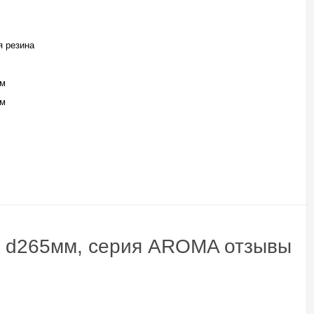
я резина
мм
мм
", d265мм, серия AROMA отзывы