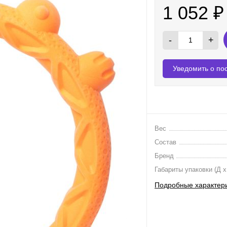
1 052
₽
-
+
Уведомить о по
Вес
Состав
Бренд
Габариты упаковки (Д х
Подробные характер