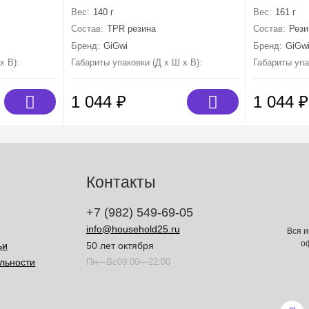
CH
GiGwi BALL
серия DI
Вес:
140 г
Вес:
161 г
х,теннисная резина,веревка
Состав:
TPR резина
Состав:
Рези
Бренд:
GiGwi
Бренд:
GiGw
х В):
250 мм×80 мм×80 мм
Габариты упаковки (Д х Ш х В):
60 мм×60 мм×60 мм
Габариты упа
1 044
₽
1 044
₽
Контакты
+7 (982) 549-69-05
info@household25.ru
Вся и
о
ьи
50 лет октября
льности
Пн—Вс09:00—22:00