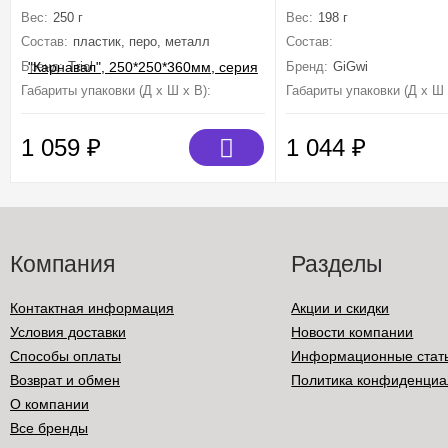
250*250*360мм, серия SMART
серия CATCH & FET
Вес:
250 г
Вес:
198 г
TOYS
Состав:
пластик, перо, металл
Состав:
Искусственный ме
Бренд:
Triol
Бренд:
GiGwi
Габариты упаковки (Д х Ш х В):
250 мм×250 мм×360 мм
Габариты упаковки (Д х Ш 
1 059
₽
1 044
₽
Компания
Разделы
Контактная информация
Акции и скидки
Условия доставки
Новости компании
Способы оплаты
Информационные стат
Возврат и обмен
Политика конфиденциа
О компании
Все бренды