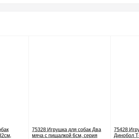
обак
75328 Игрушка для собак Два
75428 Игр
32см,
мяча с пищалкой 6см, серия
Динобол Т