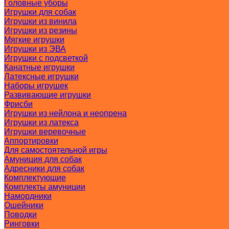
Головные уборы
Игрушки для собак
Игрушки из винила
Игрушки из резины
Мягкие игрушки
Игрушки из ЭВА
Игрушки с подсветкой
Канатные игрушки
Латексные игрушки
Наборы игрушек
Развивающие игрушки
Фрисби
Игрушки из нейлона и неопрена
Игрушки из латекса
Игрушки веревочные
Аппортировки
Для самостоятельной игры
Амуниция для собак
Адресники для собак
Комплектующие
Комплекты амуниции
Намордники
Ошейники
Поводки
Ринговки