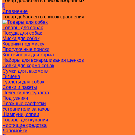
Товар добавлен в список избранных
0
Сравнение
Товар добавлен в список сравнения
Товары для собак
Посуда для собак
Миски для собак
Коврики под миску
Прогулочные поилки
Контейнеры для корма
Наборы для вскармливания щенков
Совки для корма собак
Сумки для лакомств
Гигиена
Туалеты для собак
Совки и пакеты
Пеленки для туалета
Подгузники
Влажные салфетки
Устранители запахов
Шампуни, спреи
Товары для купания
Чистящие средства
Лапомойки