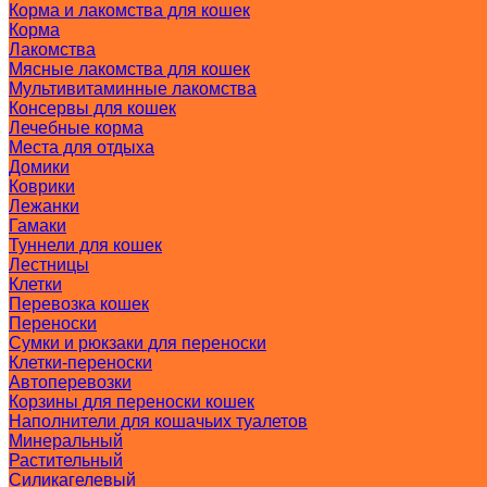
Корма и лакомства для кошек
Корма
Лакомства
Мясные лакомства для кошек
Мультивитаминные лакомства
Консервы для кошек
Лечебные корма
Места для отдыха
Домики
Коврики
Лежанки
Гамаки
Туннели для кошек
Лестницы
Клетки
Перевозка кошек
Переноски
Сумки и рюкзаки для переноски
Клетки-переноски
Автоперевозки
Корзины для переноски кошек
Наполнители для кошачьих туалетов
Минеральный
Растительный
Силикагелевый