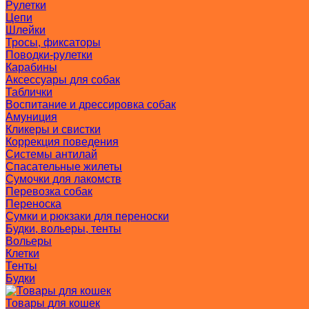
Рулетки
Цепи
Шлейки
Тросы, фиксаторы
Поводки-рулетки
Карабины
Аксессуары для собак
Таблички
Воспитание и дрессировка собак
Амуниция
Кликеры и свистки
Коррекция поведения
Системы антилай
Спасательные жилеты
Сумочки для лакомств
Перевозка собак
Переноска
Сумки и рюкзаки для переноски
Будки, вольеры, тенты
Вольеры
Клетки
Тенты
Будки
Товары для кошек