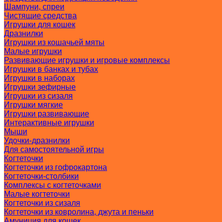
Шампуни, спреи
Чистящие средства
Игрушки для кошек
Дразнилки
Игрушки из кошачьей мяты
Малые игрушки
Развивающие игрушки и игровые комплексы
Игрушки в банках и тубах
Игрушки в наборах
Игрушки зефирные
Игрушки из сизаля
Игрушки мягкие
Игрушки развивающие
Интерактивные игрушки
Мыши
Удочки-дразнилки
Для самостоятельной игры
Когтеточки
Когтеточки из гофрокартона
Когтеточки-столбики
Комплексы с когтеточками
Малые когтеточки
Когтеточки из сизаля
Когтеточки из ковролина, джута и пеньки
Амуниция для кошек