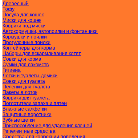
Древесный
Тофу
Посуда для кошек
Миски для кошек
Коврики под миски
Автокормушки, автопоилки и фонтанчики
Кормушки и поилки
Прогулочные поилки
Контейнеры для корма
Наборы для вскармливания котят
Совки для корма
Сумки для лакомств
Гигиена
Лотки и туалеты-домики
Совки для туалета
Пеленки для туалета
Пакеты в лоток
Коврики для туалета
Поглотители запаха и пятен
Влажные салфетки
Защитные воротники
Зубные щетки
Приспособление для удаления клещей
Репелентные средства
Средства для коррекции поведения