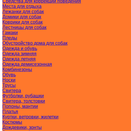
Средства для коррекции поведения
Места для отдыха
Лежанки для собак
Домики для собак
Коврики для собак
Лестницы для собак
Гамаки
Пледы
Обустройство дома для собак
Одежда и обувь
Одежда зимняя
Одежда летняя
Одежда демисезонная
Комбинезоны
Обувь
Носки
Трусы
Свитера
Футболки, рубашки
Свитера, толстовки
Попоны, мантии
Платья
Куртки, ветровки, жилетки
Костюмы
Дождевики, зонты